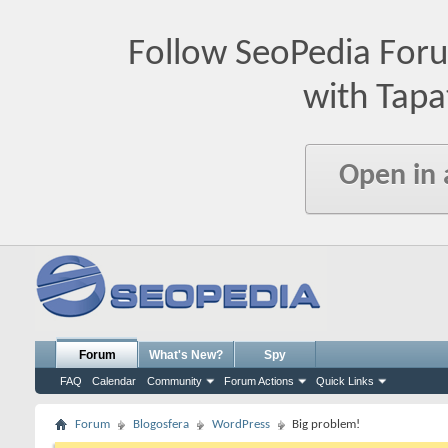
Follow SeoPedia For
with Tapa
Open in
Forum
What's New?
Spy
FAQ
Calendar
Community
Forum Actions
Quick Links
Forum
Blogosfera
WordPress
Big problem!