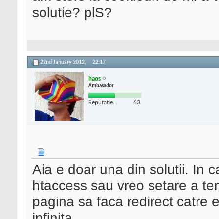
solutie? plS?
22nd January 2012,
22:17
haos
Ambasador
Reputatie:
63
Aia e doar una din solutii. In c
htaccess sau vreo setare a te
pagina sa faca redirect catre e
infinita.