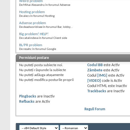
Weird problem
De Mihai Alexandru în forumul Adsense
Hosting problem
De alecs în forumul Hosting
Adsense problem
De deadworldisee în forumul Bar, lobby...
Big problem! HELP!
De catalindeva în forumul Client side
BL/PR problem
De resahc în forumul Google
Permisiuni postare
Nu puteţi
posta subiecte noi.
Codul BB
este
Activ
Nu puteţi
răspunde la subiecte
Zâmbete
este
Activ
Nu puteţi
adăuga ataşamente
Codul
[IMG]
este
Activ
Nu puteţi
modifica posturile proprii
[VIDEO]
code is
Activ
Codul HTML este
Inactiv
Trackbacks
are
Inactiv
Pingbacks
are
Inactiv
Refbacks
are
Activ
Reguli Forum