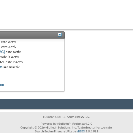
B
este
Activ
e
este
Activ
MG]
este
Activ
code is
Activ
TML este
Inactiv
ks
are
Inactiv
rum
Fus orar: GMT +3. Acum este
22:55
.
Powered by vBulletin™ Versiunea 4.2.0
Copyright © 2026 vBulletin Solutions, Inc. Toate drepturile rezervate.
Search Engine Friendly URLs by
vBSEO
3.5.1 PL1