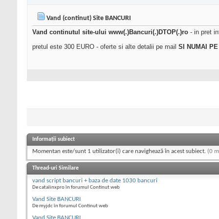
Vand (continut) Site BANCURI
Vand continutul site-ului www(.)Bancuri(.)DTOP(.)ro
- in pret i
pretul este 300 EURO - oferte si alte detalii pe mail
SI NUMAI PE
Informații subiect
Momentan este/sunt 1 utilizator(i) care navighează în acest subiect.
(0 m
Thread-uri Similare
vand script bancuri + baza de date 1030 bancuri
De catalinxpro în forumul Continut web
Vand Site BANCURI
De myjdc în forumul Continut web
Vand Site BANCURI