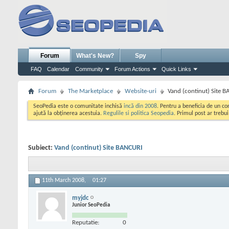
Forum
What's New?
Spy
FAQ
Calendar
Community
Forum Actions
Quick Links
Forum
The Marketplace
Website-uri
Vand (continut) Site 
SeoPedia este o comunitate inchisă
incă din 2008
. Pentru a beneficia de un c
ajută la obținerea acestuia.
Regulile si politica Seopedia
. Primul post ar trebu
Subiect:
Vand (continut) Site BANCURI
11th March 2008,
01:27
myjdc
Junior SeoPedia
Reputatie:
0