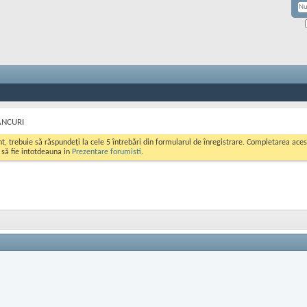
BANCURI
ont, trebuie să răspundeți la cele 5 întrebări din formularul de înregistrare. Completarea a
i să fie intotdeauna in
Prezentare forumisti
.