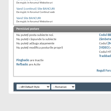
De myjdc în forumul Website-uri
Vand (continut) Site BANCURI
De myjdc în forumul Continut web
Vand Site BANCURI
De myjdc în forumul Website-uri
Permisiuni postare
Nu puteţi
posta subiecte noi.
Codul B
Nu puteţi
răspunde la subiecte
Zâmbet
Nu puteţi
adăuga ataşamente
Codul
[I
Nu puteţi
modifica posturile proprii
[VIDEO]
Codul H
Trackbac
Pingbacks
are
Inactiv
Refbacks
are
Activ
Reguli Fo