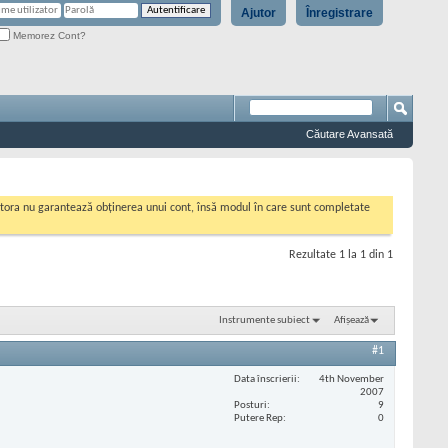
Ajutor
Înregistrare
Memorez Cont?
Căutare Avansată
cestora nu garantează obținerea unui cont, însă modul în care sunt completate
Rezultate 1 la 1 din 1
Instrumente subiect
Afișează
#1
Data înscrierii
4th November
2007
Posturi
9
Putere Rep
0