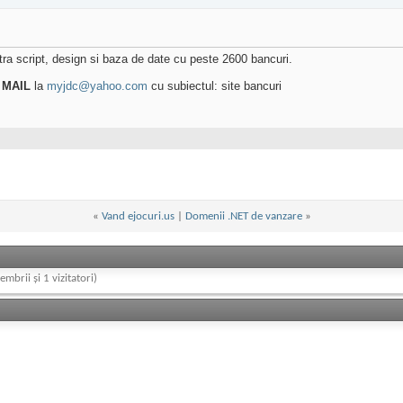
ntra script, design si baza de date cu peste 2600 bancuri.
 MAIL
la
myjdc@yahoo.com
cu subiectul: site bancuri
«
Vand ejocuri.us
|
Domenii .NET de vanzare
»
embrii și 1 vizitatori)