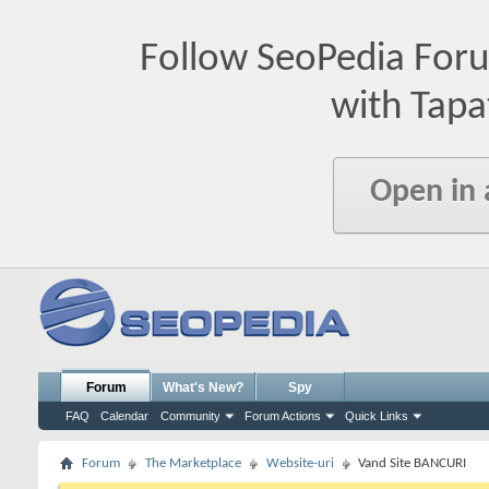
Follow SeoPedia For
with Tapa
Open in
Forum
What's New?
Spy
FAQ
Calendar
Community
Forum Actions
Quick Links
Forum
The Marketplace
Website-uri
Vand Site BANCURI