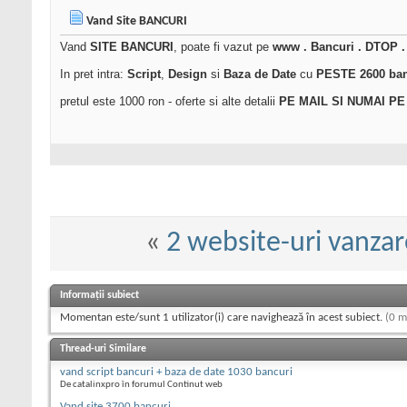
Vand Site BANCURI
Vand
SITE BANCURI
, poate fi vazut pe
www . Bancuri . DTOP .
In pret intra:
Script
,
Design
si
Baza de Date
cu
PESTE 2600 ban
pretul este 1000 ron - oferte si alte detalii
PE MAIL SI NUMAI PE
«
2 website-uri vanzar
Informații subiect
Momentan este/sunt 1 utilizator(i) care navighează în acest subiect.
(0 m
Thread-uri Similare
vand script bancuri + baza de date 1030 bancuri
De catalinxpro în forumul Continut web
Vand site 3700 bancuri