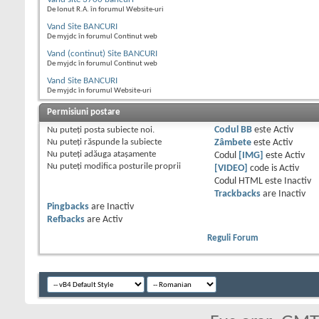
De Ionut R.A. în forumul Website-uri
Vand Site BANCURI
De myjdc în forumul Continut web
Vand (continut) Site BANCURI
De myjdc în forumul Continut web
Vand Site BANCURI
De myjdc în forumul Website-uri
Permisiuni postare
Nu puteţi
posta subiecte noi.
Codul BB
este
Activ
Nu puteţi
răspunde la subiecte
Zâmbete
este
Activ
Nu puteţi
adăuga ataşamente
Codul
[IMG]
este
Activ
Nu puteţi
modifica posturile proprii
[VIDEO]
code is
Activ
Codul HTML este
Inactiv
Trackbacks
are
Inactiv
Pingbacks
are
Inactiv
Refbacks
are
Activ
Reguli Forum