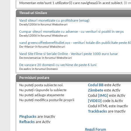
Momentan este/sunt 1 utilizator(i) care navighează în acest subiect.
(0 m
Thread-uri Similare
Vand siteuri monetizate cu profitshare (emag)
De edy12006 în forumul Website-uri
Cumpar siteuri monetizate cu adsense - cu venituri si pozitii in serps
De edy12006 în forumul Website-uri
vand greencoffeebenefitsdiet.xyz - venituri totale din publicitate peste 
De <Mania> în forumul Website-uri
Vand Site Filme si Seriale Online - Venituri peste 1000 euro lunar
De moviemaniac în forumul Website-uri
De vanzare 20 domenii cu vechime de peste 6 luni
De asdirc în forumul Domenii
Permisiuni postare
Nu puteţi
posta subiecte noi.
Codul BB
este
Activ
Nu puteţi
răspunde la subiecte
Zâmbete
este
Activ
Nu puteţi
adăuga ataşamente
Codul
[IMG]
este
Activ
Nu puteţi
modifica posturile proprii
[VIDEO]
code is
Activ
Codul HTML este
Inactiv
Trackbacks
are
Inactiv
Pingbacks
are
Inactiv
Refbacks
are
Activ
Reguli Forum