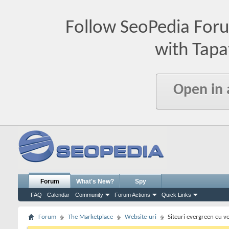
Follow SeoPedia For
with Tapa
Open in
Forum
What's New?
Spy
FAQ
Calendar
Community
Forum Actions
Quick Links
Forum
The Marketplace
Website-uri
Siteuri evergreen cu ve