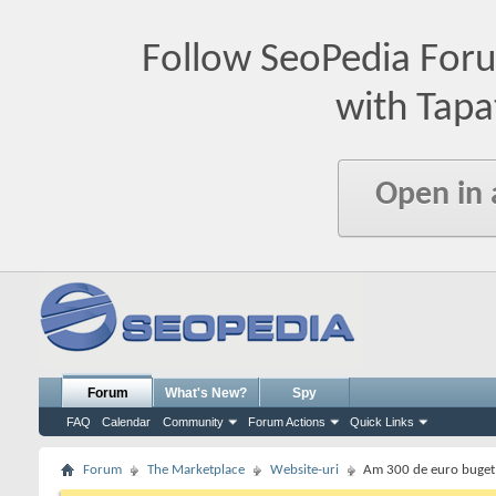
Follow SeoPedia For
with Tapa
Open in
Forum
What's New?
Spy
FAQ
Calendar
Community
Forum Actions
Quick Links
Forum
The Marketplace
Website-uri
Am 300 de euro buget 