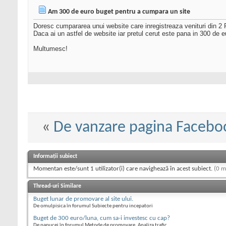
Am 300 de euro buget pentru a cumpara un site
Doresc cumpararea unui website care inregistreaza venituri din 2
Daca ai un astfel de website iar pretul cerut este pana in 300 de e
Multumesc!
«
De vanzare pagina Facebo
Informații subiect
Momentan este/sunt 1 utilizator(i) care navighează în acest subiect.
(0 m
Thread-uri Similare
Buget lunar de promovare al site ului.
De omulpisica în forumul Subiecte pentru incepatori
Buget de 300 euro/luna, cum sa-i investesc cu cap?
De papucei în forumul Metode de promovare, Analiza trafic.