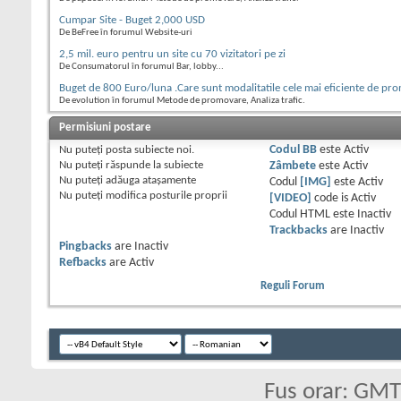
Cumpar Site - Buget 2,000 USD
De BeFree în forumul Website-uri
2,5 mil. euro pentru un site cu 70 vizitatori pe zi
De Consumatorul în forumul Bar, lobby...
Buget de 800 Euro/luna .Care sunt modalitatile cele mai eficiente de pr
De evolution în forumul Metode de promovare, Analiza trafic.
Permisiuni postare
Nu puteţi
posta subiecte noi.
Codul BB
este
Activ
Nu puteţi
răspunde la subiecte
Zâmbete
este
Activ
Nu puteţi
adăuga ataşamente
Codul
[IMG]
este
Activ
Nu puteţi
modifica posturile proprii
[VIDEO]
code is
Activ
Codul HTML este
Inactiv
Trackbacks
are
Inactiv
Pingbacks
are
Inactiv
Refbacks
are
Activ
Reguli Forum
Fus orar: GM