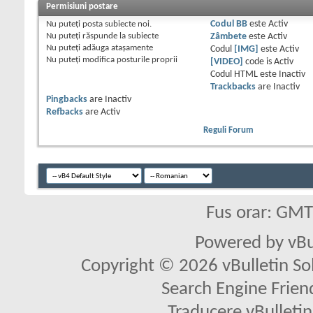
Permisiuni postare
Nu puteţi
posta subiecte noi.
Codul BB
este
Activ
Nu puteţi
răspunde la subiecte
Zâmbete
este
Activ
Nu puteţi
adăuga ataşamente
Codul
[IMG]
este
Activ
Nu puteţi
modifica posturile proprii
[VIDEO]
code is
Activ
Codul HTML este
Inactiv
Trackbacks
are
Inactiv
Pingbacks
are
Inactiv
Refbacks
are
Activ
Reguli Forum
Fus orar: GM
Powered by vBu
Copyright © 2026 vBulletin Solu
Search Engine Frien
Traducere vBullet