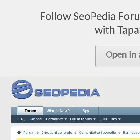
Follow SeoPedia For
with Tapa
Open in
Forum
What's New?
Spy
FAQ
Calendar
Community
Forum Actions
Quick Links
Forum
Chestiuni generale
Comunitatea Seopedia
Bar, lobby.