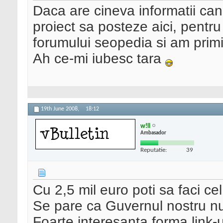
Daca are cineva informatii can
proiect sa posteze aici, pentr
forumului seopedia si am prim
Ah ce-mi iubesc tara
19th June 2008,
18:12
w!ll
Ambasador
Reputatie:
39
Cu 2,5 mil euro poti sa faci ce
Se pare ca Guvernul nostru nu 
Foarte interesanta forma link-u