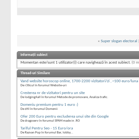
«
Super slogan electoral
Informații subiect
Momentan este/sunt 1 utilizator(i) care navighează în acest subiect.
(0 m
Thread-uri Similare
Vand website horoscop online, 1700-2200 vizitatori/zi , ~100 euro/luna 
De r3ticul în forumul Website-uri
Cresterea nr de vizitatori pentru un site
De lodging4all în forumul Metode de promovare, Analiza trafic.
Domeniu premium pentru 1 euro :)
De d4l în forumul Domenii
Ofer 200 Euro pentru excluderea unui site din Google
De dragoserv în forumul SPAM made in .RO
Tariful Pentru Seo - 15 Euro/ora
De Razvan Pop în forumul Bar, lobby...