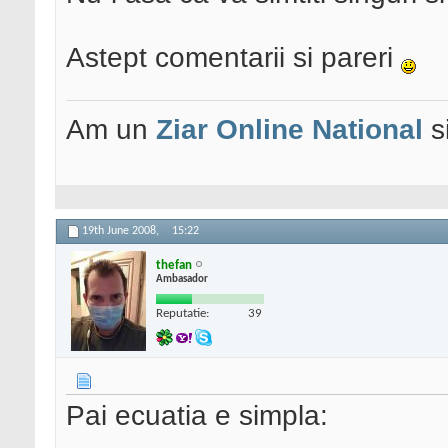
Astept comentarii si pareri
Am un
Ziar Online
National
s
19th June 2008,
15:22
thefan
Ambasador
Reputatie:
39
Pai ecuatia e simpla: