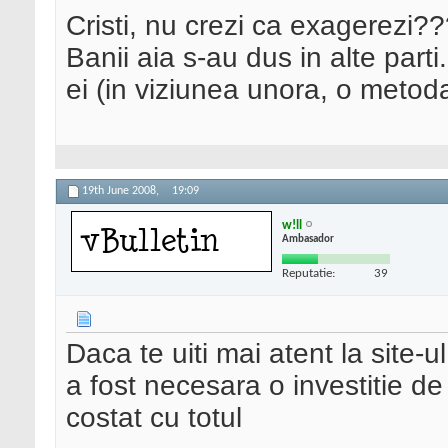
Cristi, nu crezi ca exagerezi???
Banii aia s-au dus in alte part
ei (in viziunea unora, o metod
19th June 2008,
19:09
w!ll
Ambasador
Reputatie:
39
Daca te uiti mai atent la site-u
a fost necesara o investitie 
costat cu totul