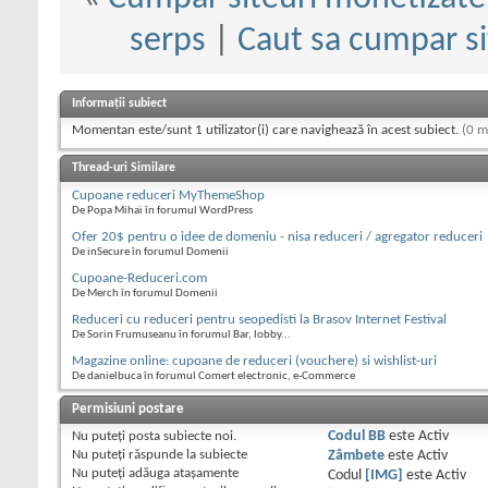
serps
|
Caut sa cumpar si
Informații subiect
Momentan este/sunt 1 utilizator(i) care navighează în acest subiect.
(0 m
Thread-uri Similare
Cupoane reduceri MyThemeShop
De Popa Mihai în forumul WordPress
Ofer 20$ pentru o idee de domeniu - nisa reduceri / agregator reduceri
De inSecure în forumul Domenii
Cupoane-Reduceri.com
De Merch în forumul Domenii
Reduceri cu reduceri pentru seopedisti la Brasov Internet Festival
De Sorin Frumuseanu în forumul Bar, lobby...
Magazine online: cupoane de reduceri (vouchere) si wishlist-uri
De danielbuca în forumul Comert electronic, e-Commerce
Permisiuni postare
Nu puteţi
posta subiecte noi.
Codul BB
este
Activ
Nu puteţi
răspunde la subiecte
Zâmbete
este
Activ
Nu puteţi
adăuga ataşamente
Codul
[IMG]
este
Activ