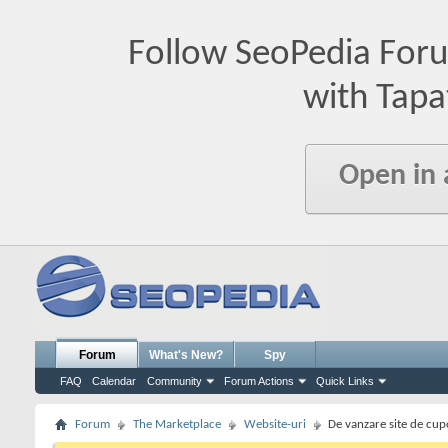
Follow SeoPedia For
with Tapa
Open in
Forum
What's New?
Spy
FAQ
Calendar
Community
Forum Actions
Quick Links
Forum
The Marketplace
Website-uri
De vanzare site de cu