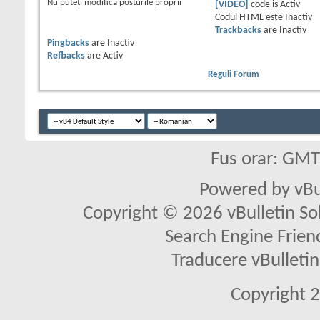
Nu puteţi
modifica posturile proprii
[VIDEO]
code is
Activ
Codul HTML este
Inactiv
Trackbacks
are
Inactiv
Pingbacks
are
Inactiv
Refbacks
are
Activ
Reguli Forum
Fus orar: GM
Powered by vBu
Copyright © 2026 vBulletin Solu
Search Engine Frien
Traducere vBullet
Copyright 