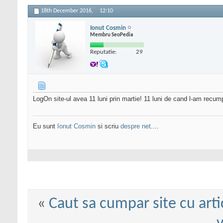
18th December 2016,
12:10
Ionut Cosmin
Membru SeoPedia
Reputatie:
29
LogOn site-ul avea 11 luni prin martie! 11 luni de cand l-am recum
Eu sunt
Ionut Cosmin
si scriu
despre net
....
«
Caut sa cumpar site cu arti