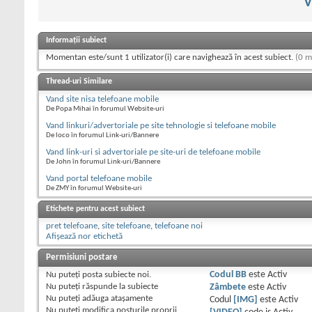
v
Informații subiect
Momentan este/sunt 1 utilizator(i) care navighează în acest subiect.
(0 m
Thread-uri Similare
Vand site nisa telefoane mobile
De Popa Mihai în forumul Website-uri
Vand linkuri/advertoriale pe site tehnologie si telefoane mobile
De loco în forumul Link-uri/Bannere
Vand link-uri si advertoriale pe site-uri de telefoane mobile
De John în forumul Link-uri/Bannere
Vand portal telefoane mobile
De ZMY în forumul Website-uri
Etichete pentru acest subiect
pret telefoane
,
site telefoane
,
telefoane noi
Afișează nor etichetă
Permisiuni postare
Nu puteţi
posta subiecte noi.
Codul BB
este
Activ
Nu puteţi
răspunde la subiecte
Zâmbete
este
Activ
Nu puteţi
adăuga ataşamente
Codul
[IMG]
este
Activ
Nu puteţi
modifica posturile proprii