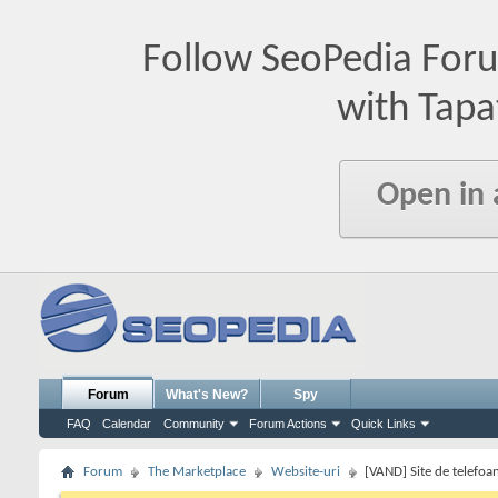
Follow SeoPedia For
with Tapa
Open in
Forum
What's New?
Spy
FAQ
Calendar
Community
Forum Actions
Quick Links
Forum
The Marketplace
Website-uri
[VAND] Site de telefoa