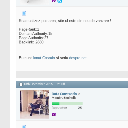
Reactualizez postarea, site-ul este din nou de vanzare !
PageRank:2
Domain Authority:15
Page Authority:27
Backlink: 2880
Eu sunt
Ionut Cosmin
si scriu
despre net
....
13th December 2016,
21:08
Duta Constantin
Membru SeoPedia
Reputatie:
25