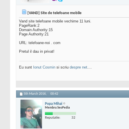
[VAND] Site de telefoane mobile
Vand site telefoane mobile vechime 11 luni.
PageRank:2
Domain Authority:15
Page Authority:21
URL: telefoane-noi . com
Pretul il dau in privat!
Eu sunt
Ionut Cosmin
si scriu
despre net
....
5th March 2016,
00:42
Popa Mihai
Membru SeoPedia
Reputatie:
32