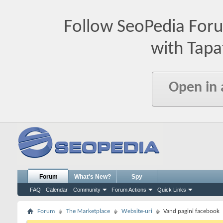
Follow SeoPedia For
with Tapa
Open in
Forum
What's New?
Spy
FAQ
Calendar
Community
Forum Actions
Quick Links
Forum
The Marketplace
Website-uri
Vand pagini facebook