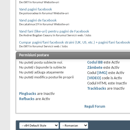
De iSKY în forumul Website-uri
Vand pagini facebook
De polooradea în forumul Website-uri
Vand pagini de facebook
De catalinux19 în forumul Website-uri
Vand fani (like-uri) pentru pagini de Facebook
De Andrei Bogdan Ceauru în forumul Servicii web / Jobs
Cumpar pagini/fani facebook straini (UK, US, etc.) + pagini/fani faceboo
De iSKY în forumul Servicii web / Jobs
Permisiuni postare
Nu puteţi
posta subiecte noi.
Codul BB
este
Activ
Nu puteţi
răspunde la subiecte
Zâmbete
este
Activ
Nu puteţi
adăuga ataşamente
Codul
[IMG]
este
Activ
Nu puteţi
modifica posturile proprii
[VIDEO]
code is
Activ
Codul HTML este
Inactiv
Trackbacks
are
Inactiv
Pingbacks
are
Inactiv
Refbacks
are
Activ
Reguli Forum