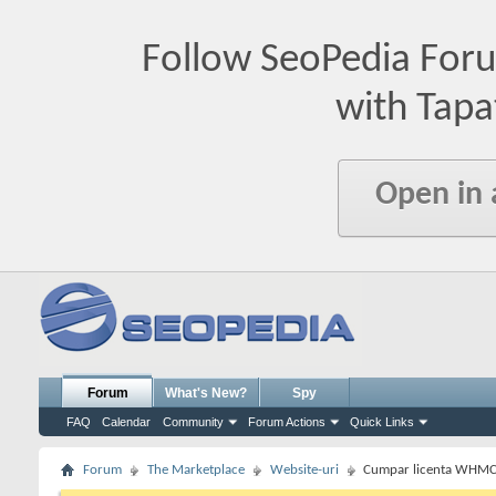
Follow SeoPedia For
with Tapa
Open in
Forum
What's New?
Spy
FAQ
Calendar
Community
Forum Actions
Quick Links
Forum
The Marketplace
Website-uri
Cumpar licenta WHM