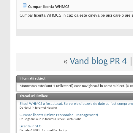
Cumpar licenta WHMCS
Cumpar licenta WHMCS in caz ca este cineva pe aici care o are si 
«
Vand blog PR 4
Informații subiect
Momentan este/sunt 1 utilizator(i) care navighează în acest subiect.
(0 m
Thread-uri Similare
Siteul WHMCS a fost atacat. Serverele si bazele de date au fost comprom
De Netul în forumul Hosting
Cumpar licenta (Stiinte Economice - Management)
De Bogdan Calin în forumul Servicii web / Jobs
Licenta in SEO.
De palex1988 în forumul Bar, lobby...