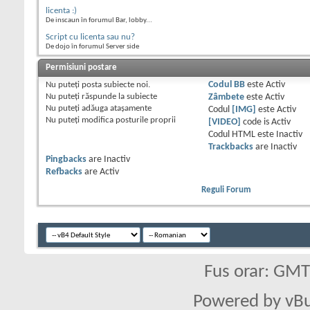
licenta :)
De inscaun în forumul Bar, lobby...
Script cu licenta sau nu?
De dojo în forumul Server side
Permisiuni postare
Nu puteţi
posta subiecte noi.
Codul BB
este
Activ
Nu puteţi
răspunde la subiecte
Zâmbete
este
Activ
Nu puteţi
adăuga ataşamente
Codul
[IMG]
este
Activ
Nu puteţi
modifica posturile proprii
[VIDEO]
code is
Activ
Codul HTML este
Inactiv
Trackbacks
are
Inactiv
Pingbacks
are
Inactiv
Refbacks
are
Activ
Reguli Forum
Fus orar: GM
Powered by vBu