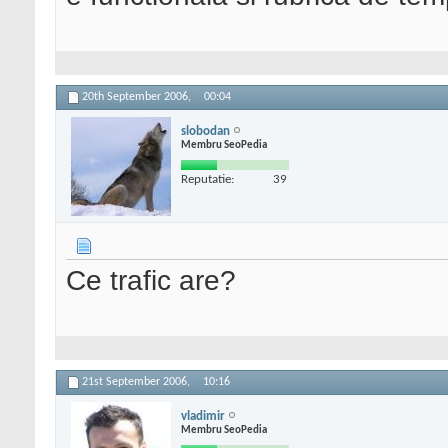
20th September 2006,
00:04
slobodan
Membru SeoPedia
Reputatie:
39
Ce trafic are?
21st September 2006,
10:16
vladimir
Membru SeoPedia