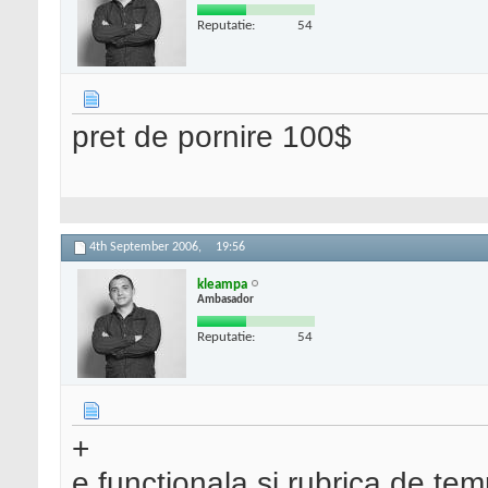
Reputatie:
54
pret de pornire 100$
4th September 2006,
19:56
kleampa
Ambasador
Reputatie:
54
+
e functionala si rubrica de tem