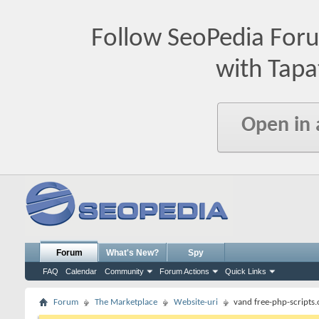
Follow SeoPedia For
with Tapa
Open in
Forum
What's New?
Spy
FAQ
Calendar
Community
Forum Actions
Quick Links
Forum
The Marketplace
Website-uri
vand free-php-scripts.