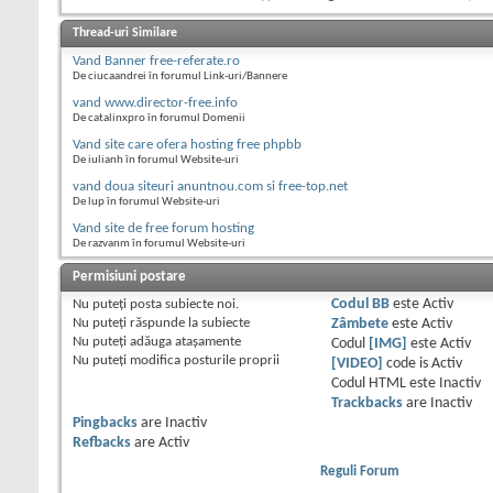
Thread-uri Similare
Vand Banner free-referate.ro
De ciucaandrei în forumul Link-uri/Bannere
vand www.director-free.info
De catalinxpro în forumul Domenii
Vand site care ofera hosting free phpbb
De iulianh în forumul Website-uri
vand doua siteuri anuntnou.com si free-top.net
De lup în forumul Website-uri
Vand site de free forum hosting
De razvanm în forumul Website-uri
Permisiuni postare
Nu puteţi
posta subiecte noi.
Codul BB
este
Activ
Nu puteţi
răspunde la subiecte
Zâmbete
este
Activ
Nu puteţi
adăuga ataşamente
Codul
[IMG]
este
Activ
Nu puteţi
modifica posturile proprii
[VIDEO]
code is
Activ
Codul HTML este
Inactiv
Trackbacks
are
Inactiv
Pingbacks
are
Inactiv
Refbacks
are
Activ
Reguli Forum