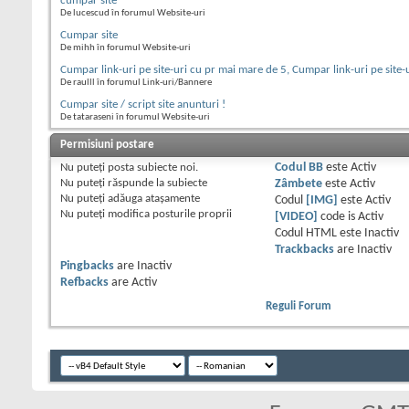
cumpar site
De lucescud în forumul Website-uri
Cumpar site
De mihh în forumul Website-uri
Cumpar link-uri pe site-uri cu pr mai mare de 5, Cumpar link-uri pe site-
De raulll în forumul Link-uri/Bannere
Cumpar site / script site anunturi !
De tataraseni în forumul Website-uri
Permisiuni postare
Nu puteţi
posta subiecte noi.
Codul BB
este
Activ
Nu puteţi
răspunde la subiecte
Zâmbete
este
Activ
Nu puteţi
adăuga ataşamente
Codul
[IMG]
este
Activ
Nu puteţi
modifica posturile proprii
[VIDEO]
code is
Activ
Codul HTML este
Inactiv
Trackbacks
are
Inactiv
Pingbacks
are
Inactiv
Refbacks
are
Activ
Reguli Forum