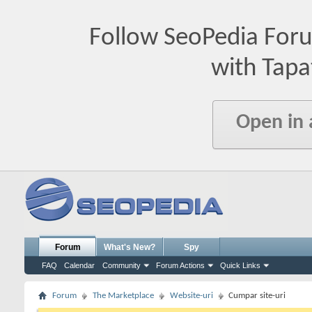
Follow SeoPedia For
with Tapa
Open in
Forum
What's New?
Spy
FAQ
Calendar
Community
Forum Actions
Quick Links
Forum
The Marketplace
Website-uri
Cumpar site-uri