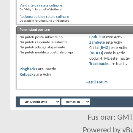
Vand site de retete culinare
De fabby în forumul Website-uri
Reclama pe blog retete culinare
De crash în forumul Link-uri/Bannere
Permisiuni postare
Nu puteţi
posta subiecte noi.
Codul BB
este
Activ
Nu puteţi
răspunde la subiecte
Zâmbete
este
Activ
Nu puteţi
adăuga ataşamente
Codul
[IMG]
este
Activ
Nu puteţi
modifica posturile proprii
[VIDEO]
code is
Activ
Codul HTML este
Inactiv
Trackbacks
are
Inactiv
Pingbacks
are
Inactiv
Refbacks
are
Activ
Reguli Forum
Fus orar: GM
Powered by vBu