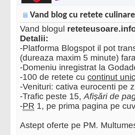
Vand blog cu retete culinare
Vand blogul
reteteusoare.inf
Detalii:
-Platforma Blogspot il pot tran
(dureaza maxim 5 minute) fara
-Domeniu inregistrat la Godad
-100 de retete cu
continut uni
-Venituri: cativa eurocenti pe z
-Trafic peste 15,
Afișări de pag
-
PR
1, pe prima pagina pe cuva
Astept oferte pe PM. Multume