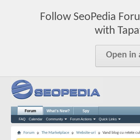
Follow SeoPedia For
with Tapa
Open in
Forum
What's New?
Spy
FAQ
Calendar
Community
Forum Actions
Quick Links
Forum
The Marketplace
Website-uri
Vand blog cu retete cu