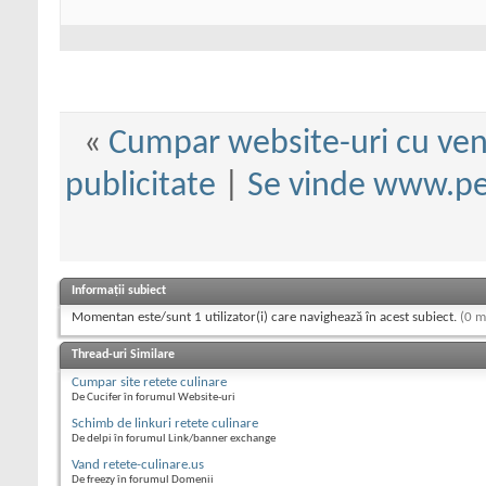
«
Cumpar website-uri cu veni
publicitate
|
Se vinde www.pen
Informații subiect
Momentan este/sunt 1 utilizator(i) care navighează în acest subiect.
(0 m
Thread-uri Similare
Cumpar site retete culinare
De Cucifer în forumul Website-uri
Schimb de linkuri retete culinare
De delpi în forumul Link/banner exchange
Vand retete-culinare.us
De freezy în forumul Domenii