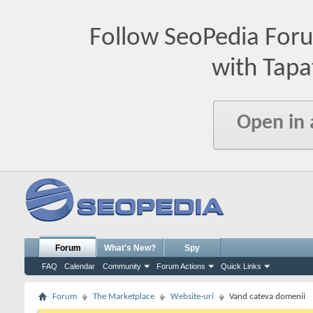
Follow SeoPedia For
with Tapa
Open in
Forum
What's New?
Spy
FAQ
Calendar
Community
Forum Actions
Quick Links
Forum
The Marketplace
Website-uri
Vand cateva domenii