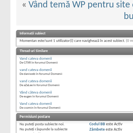
«
Vând temă WP pentru site 
bu
Informații subiect
Momentan este/sunt 1 utilizator(i) care navighează în acest subiect.
(0 m
Thread-uri Similare
Vand cateva domenii
De GTXR în forumul Domenii
vand cateva domenii
De daniweb în forumul Domenii
vand cateva domenii
De aZaLee în forumul Domenii
Vând câteva domenii
De eugen în forumul Domenii
Vand cateva domenii
De cozmin în forumul Domenii
Permisiuni postare
Nu puteţi
posta subiecte noi.
Codul BB
este
Activ
Nu puteţi
răspunde la subiecte
Zâmbete
este
Activ