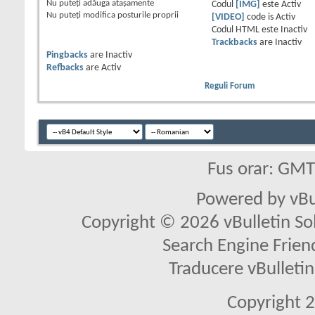
Nu puteţi
adăuga ataşamente
Codul
[IMG]
este
Activ
Nu puteţi
modifica posturile proprii
[VIDEO]
code is
Activ
Codul HTML este
Inactiv
Trackbacks
are
Inactiv
Pingbacks
are
Inactiv
Refbacks
are
Activ
Reguli Forum
Fus orar: GM
Powered by vBu
Copyright © 2026 vBulletin Solu
Search Engine Frien
Traducere vBullet
Copyright 