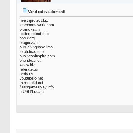
Vand cateva domenii
healthprotect.biz
learnhomework.com
promovat.in
betterprotect.info
hoow.org
prognoza.in
publishingbase.info
lotofideas.info
businessinspire.com
one-idea.net
woow.biz
referate.us
protv.us
youtubero.net
miniclip3d.net
flashgamesplay.info
5 USD/bucata.