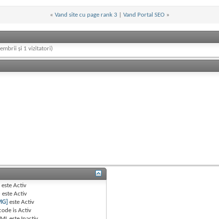
«
Vand site cu page rank 3
|
Vand Portal SEO
»
embrii și 1 vizitatori)
B
este
Activ
e
este
Activ
MG]
este
Activ
code is
Activ
TML este
Inactiv