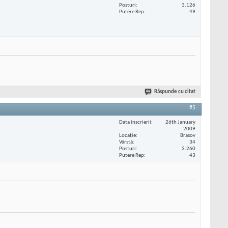
Posturi
3.126
Putere Rep
49
Răspunde cu citat
#5
Data înscrierii
26th January
2009
Locaţie
Brasov
Vârstă
34
Posturi
3.260
Putere Rep
43