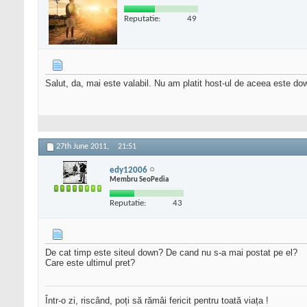
Reputatie:
49
Salut, da, mai este valabil. Nu am platit host-ul de aceea este dow
27th June 2011,
21:51
edy12006
Membru SeoPedia
Reputatie:
43
De cat timp este siteul down? De cand nu s-a mai postat pe el?
Care este ultimul pret?
Într-o zi, riscând, poți să rămâi fericit pentru toată viața !