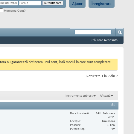
Ajutor
Înregistrare
Memorez Cont?
Căutare Avansată
cestora nu garantează obținerea unui cont, însă modul în care sunt completate
Rezultate 1 la 9 din 9
Instrumente subiect
Afișează
#1
Data înscrierii
14th February
2011
Locaţie
Timisoara
Posturi
3.126
Putere Rep
49