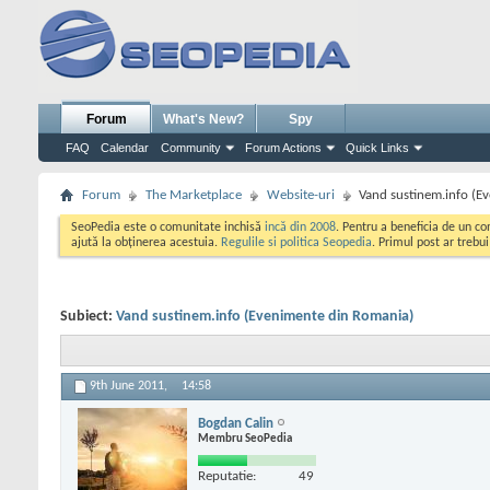
Forum
What's New?
Spy
FAQ
Calendar
Community
Forum Actions
Quick Links
Forum
The Marketplace
Website-uri
Vand sustinem.info (E
SeoPedia este o comunitate inchisă
incă din 2008
. Pentru a beneficia de un c
ajută la obținerea acestuia.
Regulile si politica Seopedia
. Primul post ar trebu
Subiect:
Vand sustinem.info (Evenimente din Romania)
9th June 2011,
14:58
Bogdan Calin
Membru SeoPedia
Reputatie:
49