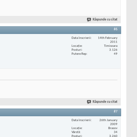
Răspunde cu citat
#6
Data înscrierii
14th February
2011
Locaţie
Timisoara
Posturi
3.126
Putere Rep
49
Răspunde cu citat
#7
Data înscrierii
26th January
2009
Locaţie
Brasov
Vârstă
34
Posturi
3.260