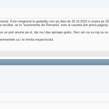
ania). Este inregistrat la godaddy.com pe data de 26.10.2010 si expira pe 26.1
 rezultat, iar la "evenimente din Romania" este al saselea (tot prima pagina).
us un pret anume pe el, dar nu-l dau aproape gratis. Deci am sa va rog sa nu v
enimentele sa i le trimita respectivului.