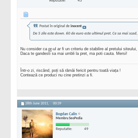
Reputatie:
43
Postat în original de
inocent
De 5 zile este down. 60 de euro este ultimul pret. Ce sa mai sca
Nu consider ca
pr
-ul ar fi un criteriu de stabilire al pretului site
Daca te gandesti sa mai umbli la pret, ma poti cauta. Mersi!
Într-o zi, riscând, poți să rămâi fericit pentru toată viața !
Contează ce produci nu cine pretinzi a fi.
28th June 2011,
00:39
Bogdan Calin
Membru SeoPedia
Reputatie:
49