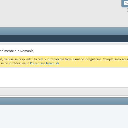
venimente din Romania)
ont, trebuie să răspundeți la cele 5 întrebări din formularul de înregistrare. Completarea a
i să fie intotdeauna in
Prezentare forumisti
.