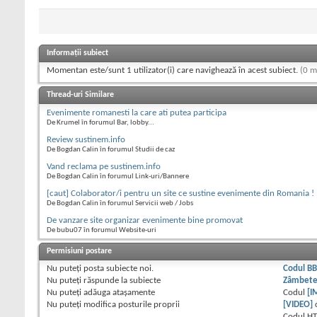
Informații subiect
Momentan este/sunt 1 utilizator(i) care navighează în acest subiect.
(0 m
Thread-uri Similare
Evenimente romanesti la care ati putea participa
De Krumel în forumul Bar, lobby...
Review sustinem.info
De Bogdan Calin în forumul Studii de caz
Vand reclama pe sustinem.info
De Bogdan Calin în forumul Link-uri/Bannere
[caut] Colaborator/i pentru un site ce sustine evenimente din Romania !
De Bogdan Calin în forumul Servicii web / Jobs
De vanzare site organizar evenimente bine promovat
De bubu07 în forumul Website-uri
Permisiuni postare
Nu puteţi
posta subiecte noi.
Codul B
Nu puteţi
răspunde la subiecte
Zâmbet
Nu puteţi
adăuga ataşamente
Codul
[I
Nu puteţi
modifica posturile proprii
[VIDEO]
Codul H