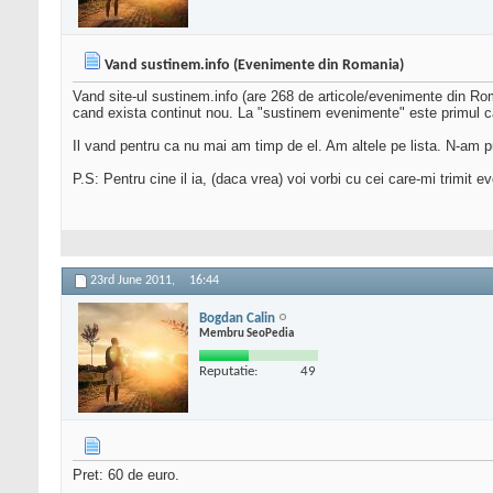
Vand sustinem.info (Evenimente din Romania)
Vand site-ul sustinem.info (are 268 de articole/evenimente din Rom
cand exista continut nou. La "sustinem evenimente" este primul ca
Il vand pentru ca nu mai am timp de el. Am altele pe lista. N-am p
P.S: Pentru cine il ia, (daca vrea) voi vorbi cu cei care-mi trimit ev
23rd June 2011,
16:44
Bogdan Calin
Membru SeoPedia
Reputatie:
49
Pret: 60 de euro.