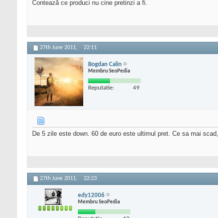
Contează ce produci nu cine pretinzi a fi.
27th June 2011,
22:11
Bogdan Calin
Membru SeoPedia
Reputatie:
49
De 5 zile este down. 60 de euro este ultimul pret. Ce sa mai scad
27th June 2011,
22:23
edy12006
Membru SeoPedia