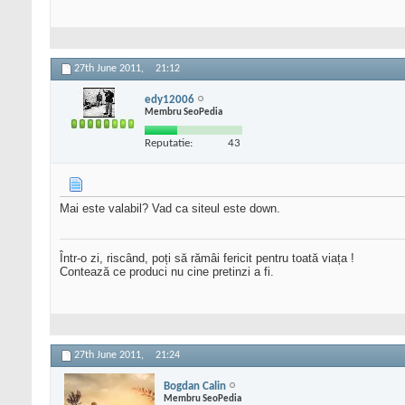
27th June 2011,
21:12
edy12006
Membru SeoPedia
Reputatie:
43
Mai este valabil? Vad ca siteul este down.
Într-o zi, riscând, poți să rămâi fericit pentru toată viața !
Contează ce produci nu cine pretinzi a fi.
27th June 2011,
21:24
Bogdan Calin
Membru SeoPedia