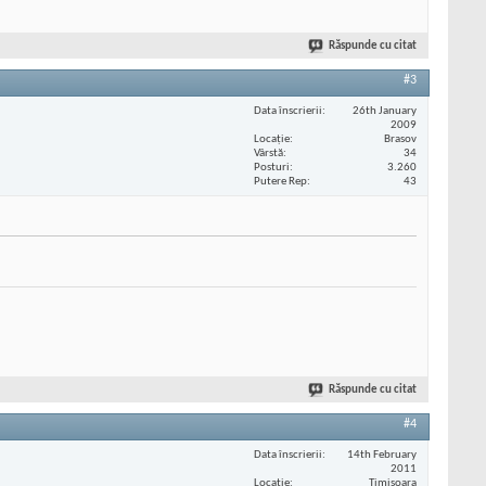
Răspunde cu citat
#3
Data înscrierii
26th January
2009
Locaţie
Brasov
Vârstă
34
Posturi
3.260
Putere Rep
43
Răspunde cu citat
#4
Data înscrierii
14th February
2011
Locaţie
Timisoara