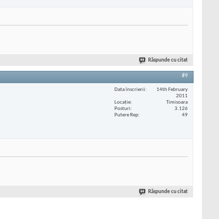
Răspunde cu citat
#9
Data înscrierii
14th February
2011
Locaţie
Timisoara
Posturi
3.126
Putere Rep
49
Răspunde cu citat