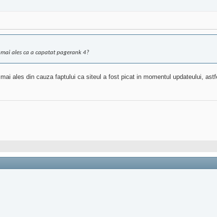
d, mai ales ca a capatat pagerank 4?
ului, mai ales din cauza faptului ca siteul a fost picat in momentul updateului, as