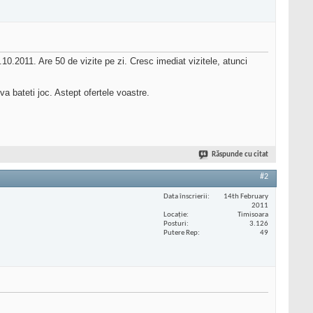
0.2011. Are 50 de vizite pe zi. Cresc imediat vizitele, atunci
a bateti joc. Astept ofertele voastre.
Răspunde cu citat
#2
Data înscrierii
14th February
2011
Locaţie
Timisoara
Posturi
3.126
Putere Rep
49