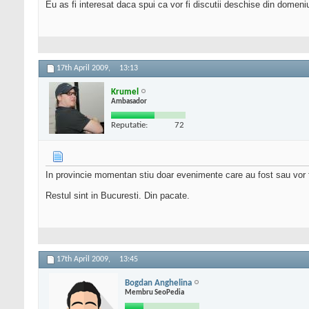
Eu as fi interesat daca spui ca vor fi discutii deschise din domeniu
17th April 2009,
13:13
Krumel
Ambasador
Reputatie:
72
In provincie momentan stiu doar evenimente care au fost sau vor fi 
Restul sint in Bucuresti. Din pacate.
17th April 2009,
13:45
Bogdan Anghelina
Membru SeoPedia