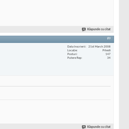
Răspunde cu citat
#9
Data înscrierii
21st March 2008
Locaţie
Pitesti
Posturi
147
Putere Rep
34
Răspunde cu citat