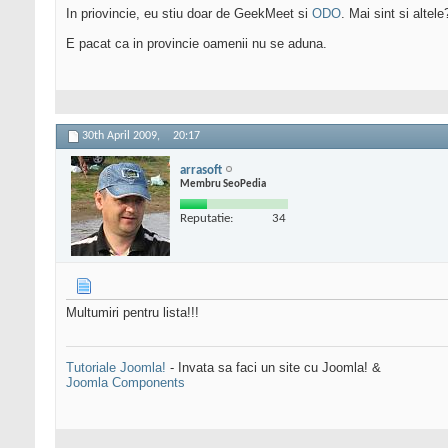
In priovincie, eu stiu doar de GeekMeet si
ODO
. Mai sint si altele
E pacat ca in provincie oamenii nu se aduna.
30th April 2009,
20:17
arrasoft
Membru SeoPedia
Reputatie:
34
Multumiri pentru lista!!!
Tutoriale Joomla!
- Invata sa faci un site cu Joomla! &
Joomla Components