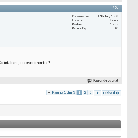
#10
Data înscrierii
17th July 2008
Locaţie
Braila
Posturi
1.295
Putere Rep
40
e intalniri , ce evenimente ?
Răspunde cu citat
Pagina 1 din 3
1
2
3
Ultimul