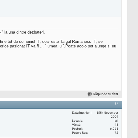
l" la una dintre dezbateri.
 tine tot de domeniul IT, doar este Targul Romanesc IT, se
rice pasionat IT va fi ... "lumea lui".Poate acolo pot ajunge si eu
Răspunde cu citat
#5
Data înscrierii
15th November
2004
Locaţie
Iasi
Vârstă
48
Posturi
6.261
Putere Rep
72