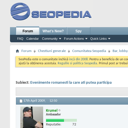
Forum
What's New?
Spy
FAQ
Calendar
Community
Forum Actions
Quick Links
Forum
Chestiuni generale
Comunitatea Seopedia
Bar, lobby.
SeoPedia este o comunitate inchisă
incă din 2008
. Pentru a beneficia de un c
ajută la obținerea acestuia.
Regulile si politica Seopedia
. Primul post ar trebu
Subiect:
Evenimente romanesti la care ati putea participa
17th April 2009,
12:50
Krumel
Ambasador
Reputatie:
72