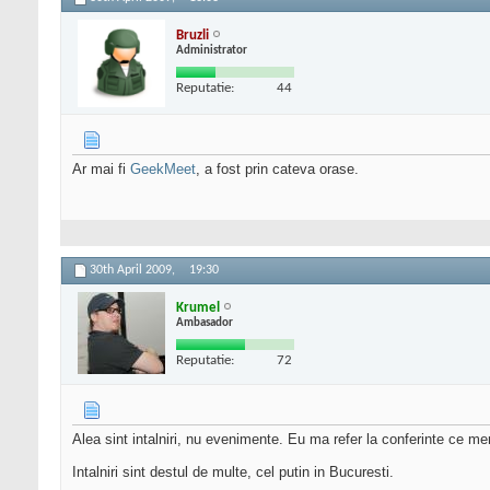
Bruzli
Administrator
Reputatie:
44
Ar mai fi
GeekMeet
, a fost prin cateva orase.
30th April 2009,
19:30
Krumel
Ambasador
Reputatie:
72
Alea sint intalniri, nu evenimente. Eu ma refer la conferinte ce me
Intalniri sint destul de multe, cel putin in Bucuresti.