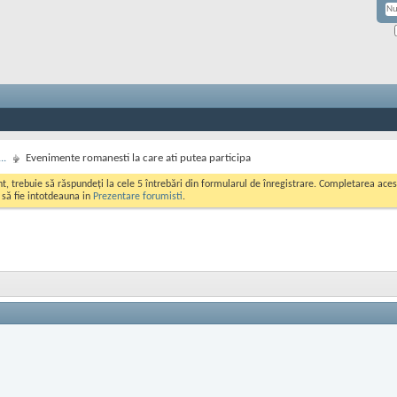
..
Evenimente romanesti la care ati putea participa
ont, trebuie să răspundeți la cele 5 întrebări din formularul de înregistrare. Completarea a
i să fie intotdeauna in
Prezentare forumisti
.