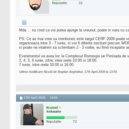
Reputatie:
32
Mda ... nu cred ca voi putea ajunge la vreunul, poate in vara cu cat
PS: Ce as mai vrea sa mentionez este targul CERF 2009 poate vrei 
organizeaza intre 3 - 7 Iunie, si vor fi diferite sectiuni precum W
si poate ne intalnim sa schimbam 2 - 3 vorbe, eu fiind incepator a
Evenimentul va avea loc la Complexul Romexpo iar Perioada de vi
3, 4, 5, 6 iunie, zilnic intre orele 10:00 si 18:00.
7 iunie, intre orele 10:00 si 16:00.
Ultima modificare făcută de Bogdan Anghelina; 17th April 2009 la
13:55
.
17th April 2009,
14:05
Krumel
Ambasador
Reputatie:
72