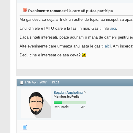
Evenimente romanesti la care ati putea participa
Ma gandesc ca deja ar fi ok un astfel de topic, au inceput sa apa
Unul din ele e IMTO care e la Iasi in mai. Gasiti info
aici
.
Daca sinteti interesati, poate adunam o mana de oameni pentru eve
Alte evenimente care urmeaza anul asta le gasiti
aici
. Am incerca
Deci, cine e interesat de asa ceva?
17th April 2009,
13:11
Bogdan Anghelina
Membru SeoPedia
Reputatie:
32