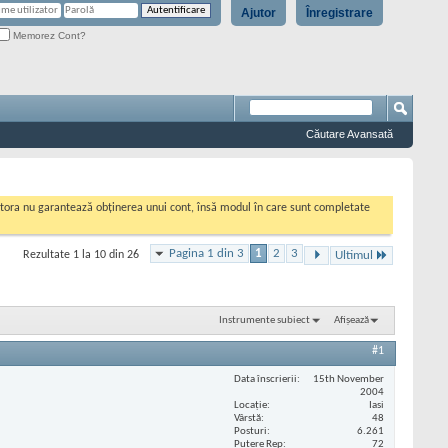
Ajutor
Înregistrare
Memorez Cont?
Căutare Avansată
cestora nu garantează obținerea unui cont, însă modul în care sunt completate
Pagina 1 din 3
1
2
3
Rezultate 1 la 10 din 26
Ultimul
Instrumente subiect
Afișează
#1
Data înscrierii
15th November
2004
Locaţie
Iasi
Vârstă
48
Posturi
6.261
Putere Rep
72