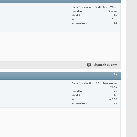
Data înscrierii
25th April 2005
Locaţie
Oradea
Vârstă
47
Posturi
980
Putere Rep
44
Răspunde cu citat
#8
Data înscrierii
15th November
2004
Locaţie
Iasi
Vârstă
48
Posturi
6.261
Putere Rep
72