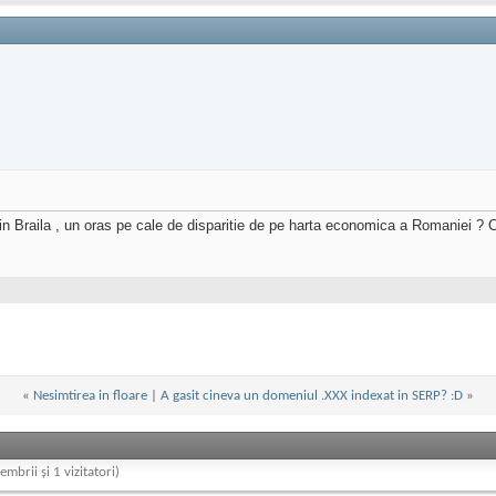
in Braila , un oras pe cale de disparitie de pe harta economica a Romaniei ? C
«
Nesimtirea in floare
|
A gasit cineva un domeniul .XXX indexat in SERP? :D
»
embrii și 1 vizitatori)