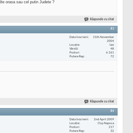
alte orasa sau cel putin Judete ?
Răspunde cu citat
#3
Data înscrierii
15th November
2004
Locaţie
Iasi
Vârstă
48
Posturi
6.261
Putere Rep
72
Răspunde cu citat
#4
Data înscrierii
2nd April 2009
Locaţie
Cluj-Napoca
Posturi
217
Putere Rep
32