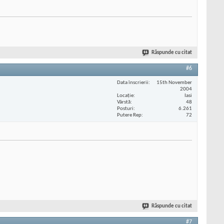
Răspunde cu citat
#6
Data înscrierii
15th November
2004
Locaţie
Iasi
Vârstă
48
Posturi
6.261
Putere Rep
72
Răspunde cu citat
#7