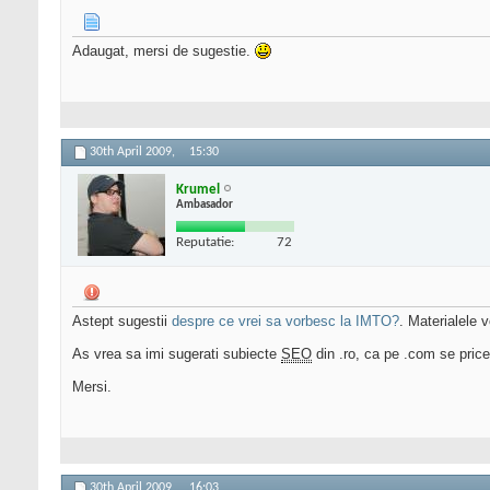
Adaugat, mersi de sugestie.
30th April 2009,
15:30
Krumel
Ambasador
Reputatie:
72
Astept sugestii
despre ce vrei sa vorbesc la IMTO?
. Materialele v
As vrea sa imi sugerati subiecte
SEO
din .ro, ca pe .com se price
Mersi.
30th April 2009,
16:03