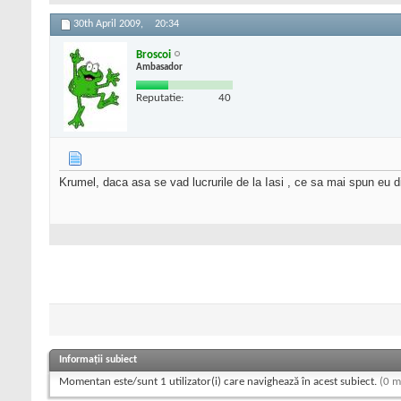
30th April 2009,
20:34
Broscoi
Ambasador
Reputatie:
40
Krumel, daca asa se vad lucrurile de la Iasi , ce sa mai spun eu d
Informații subiect
Momentan este/sunt 1 utilizator(i) care navighează în acest subiect.
(0 m