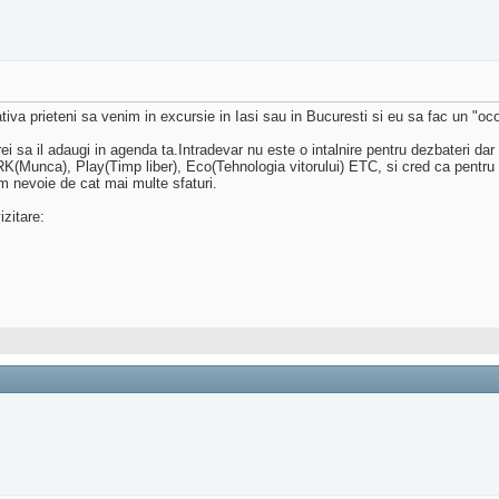
iva prieteni sa venim in excursie in Iasi sau in Bucuresti si eu sa fac un "oco
sa il adaugi in agenda ta.Intradevar nu este o intalnire pentru dezbateri dar
ORK(Munca), Play(Timp liber), Eco(Tehnologia vitorului) ETC, si cred ca pentru o
m nevoie de cat mai multe sfaturi.
zitare: