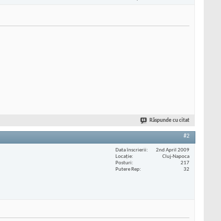
Răspunde cu citat
#2
Data înscrierii
2nd April 2009
Locaţie
Cluj-Napoca
Posturi
217
Putere Rep
32