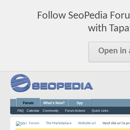
Follow SeoPedia For
with Tapa
Open in
Forum
What's New?
Spy
FAQ
Calendar
Community
Forum Actions
Quick Links
Forum
The Marketplace
Website-uri
Vand site-uri la pr