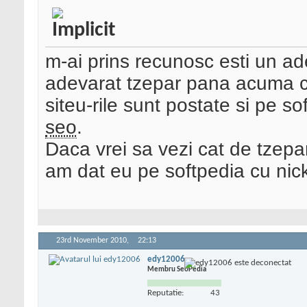
m-ai prins recunosc esti un ad
adevarat tzepar pana acuma c
siteu-rile sunt postate si pe s
seo
.
Daca vrei sa vezi cat de tzepar
am dat eu pe softpedia cu nic
23rd November 2010,
22:13
edy12006
Membru SeoPedia
Reputatie:
43