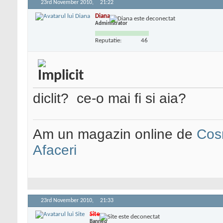
23rd November 2010,
21:22
Diana
Administrator
Reputatie:
46
diclit?
ce-o mai fi si aia?
Am un magazin online de
Cos
Afaceri
23rd November 2010,
21:33
Site
Banned