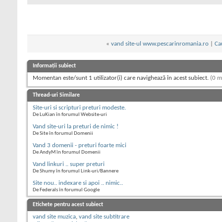
«
vand site-ul www.pescarinromania.ro
|
Ca
Informații subiect
Momentan este/sunt 1 utilizator(i) care navighează în acest subiect.
(0 m
Thread-uri Similare
Site-uri si scripturi preturi modeste.
De LuKian în forumul Website-uri
Vand site-uri la preturi de nimic !
De Site în forumul Domenii
Vand 3 domenii - preturi foarte mici
De AndyM în forumul Domenii
Vand linkuri .. super preturi
De Shumy în forumul Link-uri/Bannere
Site nou.. indexare si apoi .. nimic..
De Federals în forumul Google
Etichete pentru acest subiect
vand site muzica
,
vand site subtitrare