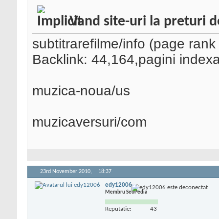
Vand site-uri la preturi d
subtitrarefilme/info (page rank 
Backlink: 44,164,pagini index
muzica-noua/us
muzicaversuri/com
23rd November 2010,
18:37
edy12006
Membru SeoPedia
Reputatie:
43