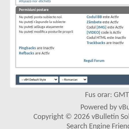
Afișează nor etichetă
Permisiuni postare
Nu puteţi
posta subiecte noi.
Codul BB
este
Activ
Nu puteţi
răspunde la subiecte
Zâmbete
este
Activ
Nu puteţi
adăuga ataşamente
Codul
[IMG]
este
Activ
Nu puteţi
modifica posturile proprii
[VIDEO]
code is
Activ
Codul HTML este
Inactiv
Trackbacks
are
Inactiv
Pingbacks
are
Inactiv
Refbacks
are
Activ
Reguli Forum
Fus orar: GM
Powered by vBu
Copyright © 2026 vBulletin Solu
Search Engine Frien