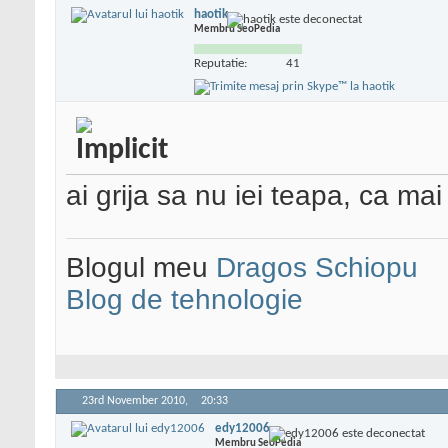
haotik
Membru SeoPedia
Reputatie:
41
ai grija sa nu iei teapa, ca ma
Blogul meu
Dragos Schiopu
Blog de tehnologie
23rd November 2010,
20:33
edy12006
Membru SeoPedia