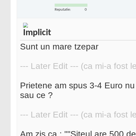
Reputatie:
0
Sunt un mare tzepar
--- Later Edit --- (ca mi-a fost 
Prietene am spus 3-4 Euro nu 7
sau ce ?
--- Later Edit --- (ca mi-a fost 
Am zis ca : ""Siteul are 500 de v