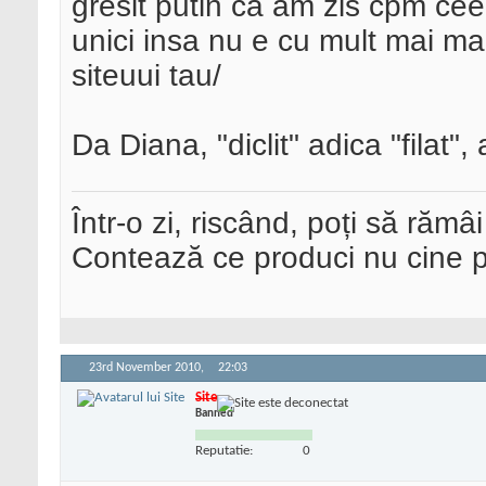
gresit putin ca am zis cpm cee
unici insa nu e cu mult mai mar
siteuui tau/
Da Diana, "diclit" adica "filat"
Într-o zi, riscând, poți să rămâi
Contează ce produci nu cine pre
23rd November 2010,
22:03
Site
Banned
Reputatie:
0