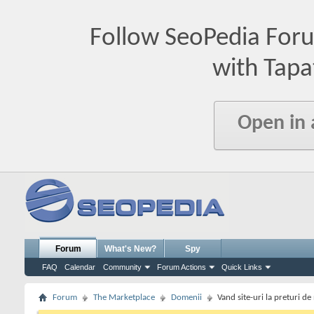
Follow SeoPedia For
with Tapa
Open in
Forum
What's New?
Spy
FAQ
Calendar
Community
Forum Actions
Quick Links
Forum
The Marketplace
Domenii
Vand site-uri la preturi de