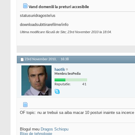
Vand domeniii la preturi accesibile
statusuridragoste/us
downloadsubttirarefilme/info
Ultima modificare făcută de Site; 23rd November 2010 la
18:04
.
23rd November 2010,
16:38
haotik
Membru SeoPedia
Reputatie:
41
OF topic: nu ar trebuii sa aiba macar 10 posturi inainte sa incer
Blogul meu
Dragos Schiopu
Blog de tehnologie