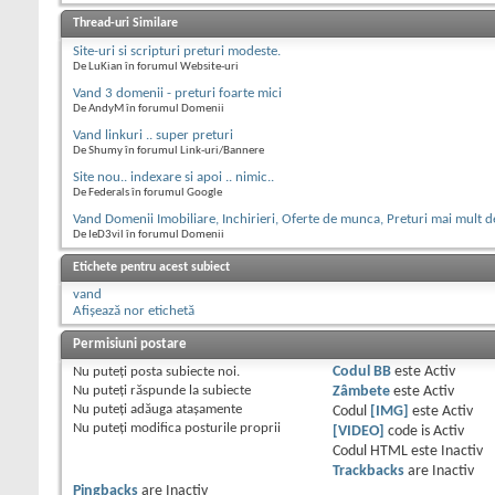
Thread-uri Similare
Site-uri si scripturi preturi modeste.
De LuKian în forumul Website-uri
Vand 3 domenii - preturi foarte mici
De AndyM în forumul Domenii
Vand linkuri .. super preturi
De Shumy în forumul Link-uri/Bannere
Site nou.. indexare si apoi .. nimic..
De Federals în forumul Google
Vand Domenii Imobiliare, Inchirieri, Oferte de munca, Preturi mai mult 
De IeD3vil în forumul Domenii
Etichete pentru acest subiect
vand
Afișează nor etichetă
Permisiuni postare
Nu puteţi
posta subiecte noi.
Codul BB
este
Activ
Nu puteţi
răspunde la subiecte
Zâmbete
este
Activ
Nu puteţi
adăuga ataşamente
Codul
[IMG]
este
Activ
Nu puteţi
modifica posturile proprii
[VIDEO]
code is
Activ
Codul HTML este
Inactiv
Trackbacks
are
Inactiv
Pingbacks
are
Inactiv