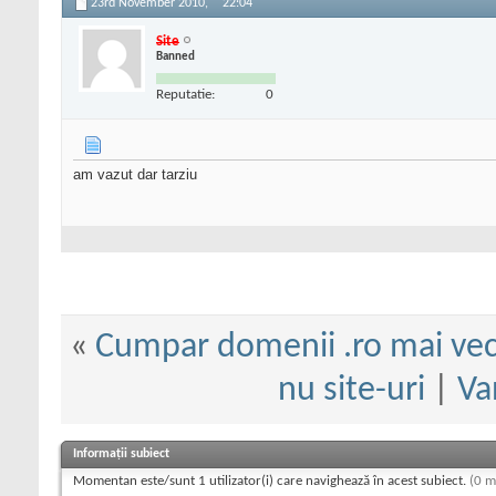
23rd November 2010,
22:04
Site
Banned
Reputatie:
0
am vazut dar tarziu
«
Cumpar domenii .ro mai vech
nu site-uri
|
Va
Informații subiect
Momentan este/sunt 1 utilizator(i) care navighează în acest subiect.
(0 m