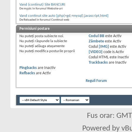
Vand (continut) Site BANCURI
De myjdc în forumul Website-uri
Vand continut site auto [php(+gd,+mysql),javascript,html]
De Reloaded în forumul Continut web
Permisiuni postare
Nu puteţi
posta subiecte noi.
Codul BB
este
Activ
Nu puteţi
răspunde la subiecte
Zâmbete
este
Activ
Nu puteţi
adăuga ataşamente
Codul
[IMG]
este
Activ
Nu puteţi
modifica posturile proprii
[VIDEO]
code is
Activ
Codul HTML este
Inactiv
Trackbacks
are
Inactiv
Pingbacks
are
Inactiv
Refbacks
are
Activ
Reguli Forum
Fus orar: GM
Powered by vBu