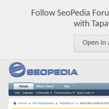
Follow SeoPedia For
with Tapa
Open in
Forum
What's New?
Spy
FAQ
Calendar
Community
Forum Actions
Quick Links
Forum
The Marketplace
Website-uri
Vand site continut IT/