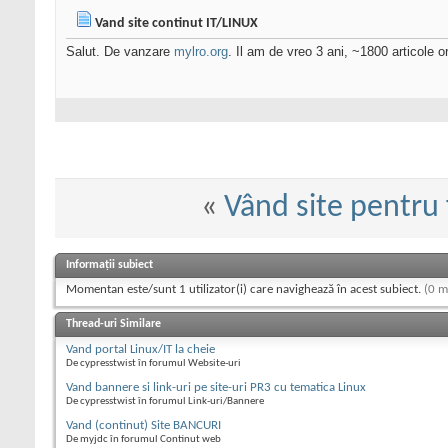
Vand site continut IT/LINUX
Salut. De vanzare
mylro.org
. Il am de vreo 3 ani, ~1800 articole o
«
Vând site pentru
Informații subiect
Momentan este/sunt 1 utilizator(i) care navighează în acest subiect.
(0 m
Thread-uri Similare
Vand portal Linux/IT la cheie
De cypresstwist în forumul Website-uri
Vand bannere si link-uri pe site-uri PR3 cu tematica Linux
De cypresstwist în forumul Link-uri/Bannere
Vand (continut) Site BANCURI
De myjdc în forumul Continut web