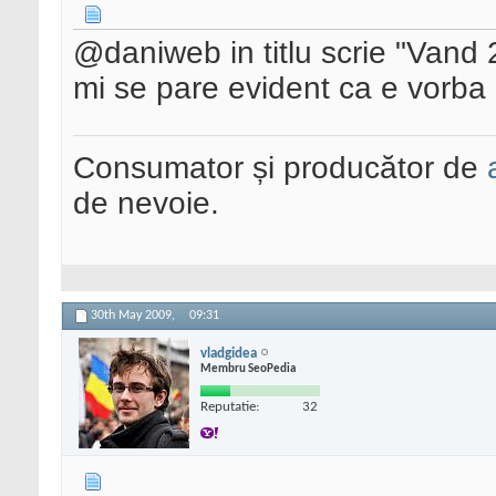
@daniweb in titlu scrie "Vand 
mi se pare evident ca e vorb
Consumator și producător de
de nevoie.
30th May 2009,
09:31
vladgidea
Membru SeoPedia
Reputatie:
32