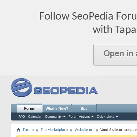
Follow SeoPedia For
with Tapa
Open in
Forum
What's New?
Spy
FAQ
Calendar
Community
Forum Actions
Quick Links
Forum
The Marketplace
Website-uri
Vand 2 site-uri script