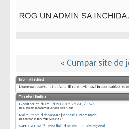
ROG UN ADMIN SA INCHIDA
«
Cumpar site de j
Informații subiect
Momentan este/sunt 1 utilizator(i) care navighează în acest subiect.
(0 m
Thread-uri Similare
Execut scripturi/site-uri PHP/HTML/MYSQL/CSS/JS
De KissTeam în forumul Servicii web / Jobs
Mai multe situri de vanzare [scripturi custom made]
De SeerKan în forumul Website-uri
SUPER OFERTA!!! - Vand linkuri pe site PR4 - site regional