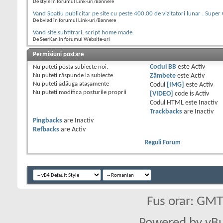
De style în forumul Link-uri/Bannere
Vand Spatiu publicitar pe site cu peste 400.00 de vizitatori lunar . Super
De bvlad în forumul Link-uri/Bannere
Vand site subtitrari, script home made.
De SeerKan în forumul Website-uri
Permisiuni postare
Nu puteţi
posta subiecte noi.
Codul BB
este
Activ
Nu puteţi
răspunde la subiecte
Zâmbete
este
Activ
Nu puteţi
adăuga ataşamente
Codul
[IMG]
este
Activ
Nu puteţi
modifica posturile proprii
[VIDEO]
code is
Activ
Codul HTML este
Inactiv
Trackbacks
are
Inactiv
Pingbacks
are
Inactiv
Refbacks
are
Activ
Reguli Forum
Fus orar: GM