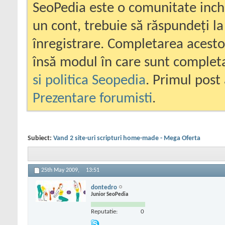
SeoPedia este o comunitate inc
un cont, trebuie să răspundeți la
înregistrare. Completarea acesto
însă modul în care sunt completa
si politica Seopedia
. Primul post 
Prezentare forumisti
.
Subiect:
Vand 2 site-uri scripturi home-made - Mega Oferta
25th May 2009,
13:51
dontedro
Junior SeoPedia
Reputatie:
0