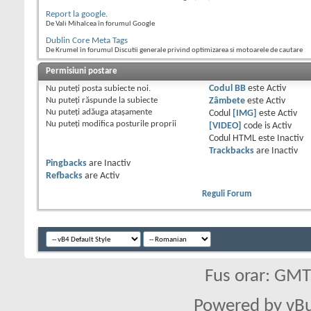
Report la google.
De Vali Mihalcea în forumul Google
Dublin Core Meta Tags
De Krumel în forumul Discutii generale privind optimizarea si motoarele de cautare
Permisiuni postare
Nu puteţi
posta subiecte noi.
Codul BB
este
Activ
Nu puteţi
răspunde la subiecte
Zâmbete
este
Activ
Nu puteţi
adăuga ataşamente
Codul
[IMG]
este
Activ
Nu puteţi
modifica posturile proprii
[VIDEO]
code is
Activ
Codul HTML este
Inactiv
Trackbacks
are
Inactiv
Pingbacks
are
Inactiv
Refbacks
are
Activ
Reguli Forum
Fus orar: GM
Powered by vBu