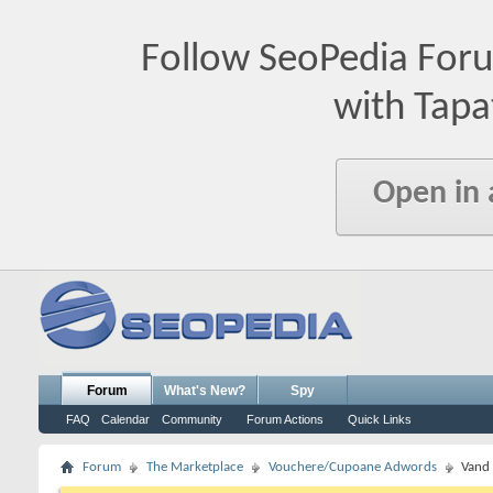
Follow SeoPedia For
with Tapa
Open in
Forum
What's New?
Spy
FAQ
Calendar
Community
Forum Actions
Quick Links
Forum
The Marketplace
Vouchere/Cupoane Adwords
Vand