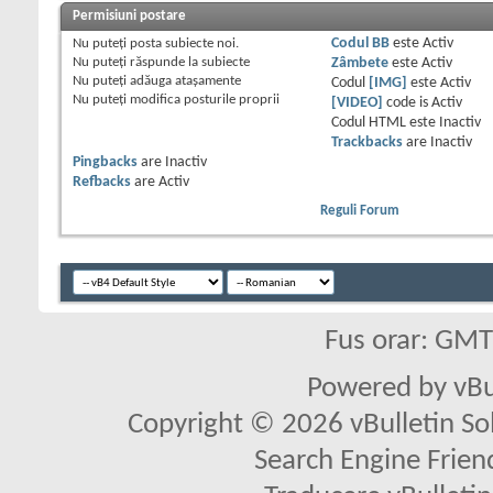
Permisiuni postare
Nu puteţi
posta subiecte noi.
Codul BB
este
Activ
Nu puteţi
răspunde la subiecte
Zâmbete
este
Activ
Nu puteţi
adăuga ataşamente
Codul
[IMG]
este
Activ
Nu puteţi
modifica posturile proprii
[VIDEO]
code is
Activ
Codul HTML este
Inactiv
Trackbacks
are
Inactiv
Pingbacks
are
Inactiv
Refbacks
are
Activ
Reguli Forum
Fus orar: GM
Powered by vBu
Copyright © 2026 vBulletin Solu
Search Engine Frien