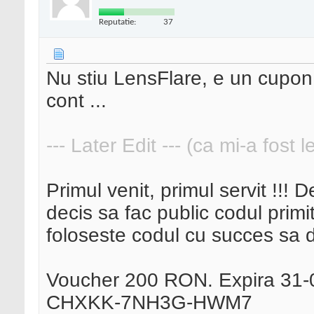
Reputatie:
37
Nu stiu LensFlare, e un cupon d
cont ...
--- Later Edit --- (ca mi-a fost 
Primul venit, primul servit !!!
decis sa fac public codul prim
foloseste codul cu succes sa 
Voucher 200 RON. Expira 31-
CHXKK-7NH3G-HWM7