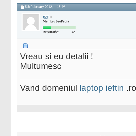
8th February 2012,
15:49
XZT
Membru SeoPedia
Reputatie:
32
Vreau si eu detalii !
Multumesc
Vand domeniul
laptop ieftin
.r