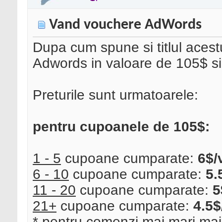
Vand vouchere AdWords
Dupa cum spune si titlul aces
Adwords in valoare de 105$ si
Preturile sunt urmatoarele:
pentru cupoanele de 105$:
1 - 5
cupoane cumparate:
6$/
6 - 10
cupoane cumparate:
5.
11 - 20
cupoane cumparate:
5
21+
cupoane cumparate:
4.5$
* pentru comenzi mai mari mai