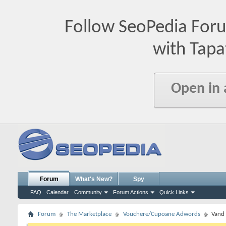
Follow SeoPedia For
with Tapa
Open in
Forum
What's New?
Spy
FAQ
Calendar
Community
Forum Actions
Quick Links
Forum
The Marketplace
Vouchere/Cupoane Adwords
Vand