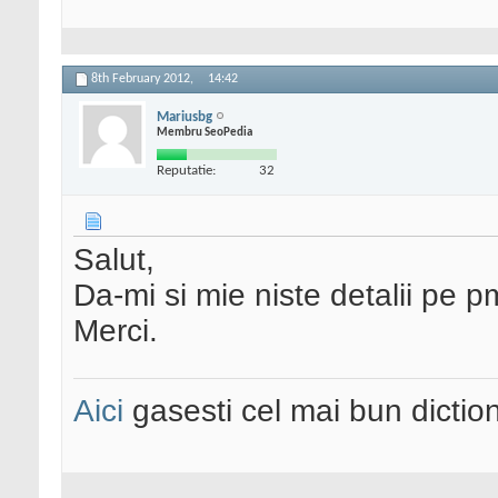
8th February 2012,
14:42
Mariusbg
Membru SeoPedia
Reputatie:
32
Salut,
Da-mi si mie niste detalii pe p
Merci.
Aici
gasesti cel mai bun dictio