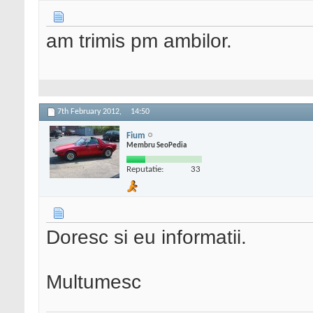
am trimis pm ambilor.
7th February 2012,
14:50
Fium
Membru SeoPedia
Reputatie:
33
Doresc si eu informatii.
Multumesc