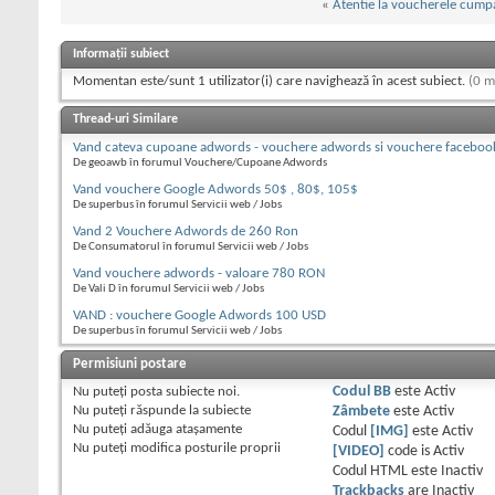
«
Atentie la voucherele cump
Informații subiect
Momentan este/sunt 1 utilizator(i) care navighează în acest subiect.
(0 m
Thread-uri Similare
Vand cateva cupoane adwords - vouchere adwords si vouchere faceboo
De geoawb în forumul Vouchere/Cupoane Adwords
Vand vouchere Google Adwords 50$ , 80$, 105$
De superbus în forumul Servicii web / Jobs
Vand 2 Vouchere Adwords de 260 Ron
De Consumatorul în forumul Servicii web / Jobs
Vand vouchere adwords - valoare 780 RON
De Vali D în forumul Servicii web / Jobs
VAND : vouchere Google Adwords 100 USD
De superbus în forumul Servicii web / Jobs
Permisiuni postare
Nu puteţi
posta subiecte noi.
Codul BB
este
Activ
Nu puteţi
răspunde la subiecte
Zâmbete
este
Activ
Nu puteţi
adăuga ataşamente
Codul
[IMG]
este
Activ
Nu puteţi
modifica posturile proprii
[VIDEO]
code is
Activ
Codul HTML este
Inactiv
Trackbacks
are
Inactiv