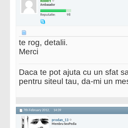
Robert
Ambasador
Reputatie:
98
te rog, detalii.
Merci
Daca te pot ajuta cu un sfat s
pentru siteul tau, da-mi un me
7th February 2012,
14:39
prodan_13
Membru SeoPedia