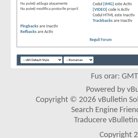
Nu puteţi
adăuga ataşamente
Codul
[IMG]
este
Activ
Nu puteţi
modifica posturile proprii
[VIDEO]
code is
Activ
Codul HTML este
Inactiv
Trackbacks
are
Inactiv
Pingbacks
are
Inactiv
Refbacks
are
Activ
Reguli Forum
Fus orar: GM
Powered by vBu
Copyright © 2026 vBulletin Solu
Search Engine Frien
Traducere vBullet
Copyright 