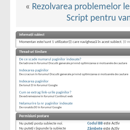
«
Rezolvarea problemelor l
Script pentru vam
Informații subiect
Momentan este/sunt 1 utilizator(i) care navighează în acest subiect.
(0 m
Thread-uri Similare
De ce scade numarul paginilor indexate?
De ladrone în forumul Discutii generale privind optimizarea si motoarele de cautare
Indexarea paginilor
De ccraciun în forumul Discutii generale privind optimizarea si motoarele de cautare
Indexarea paginilor
De Ionut D în forumul Google
Cum se extrag link-urile paginilor?
De extremezone în forumul Continut web
Nelamurire la nr paginilor indexate
De ronaldo30 în forumul Google
Permisiuni postare
Nu puteţi
posta subiecte noi.
Codul BB
este
Activ
Nu puteţi
răspunde la subiecte
Zâmbete
este
Activ