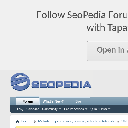
Follow SeoPedia For
with Tapa
Open in
Forum
What's New?
Spy
FAQ
Calendar
Community
Forum Actions
Quick Links
Forum
Metode de promovare, resurse, articole si tutoriale
Util