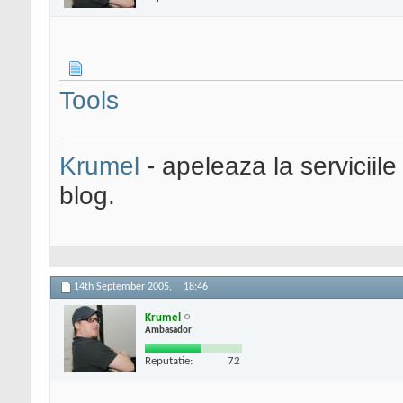
Tools
Krumel
- apeleaza la serviciile
blog.
14th September 2005,
18:46
Krumel
Ambasador
Reputatie:
72