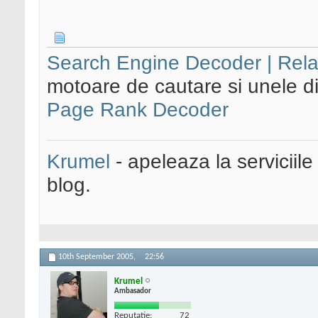
Search Engine Decoder | Rela
motoare de cautare si unele di
Page Rank Decoder
Krumel
- apeleaza la serviciile
blog.
10th September 2005,
22:56
Krumel
Ambasador
Reputatie:
72