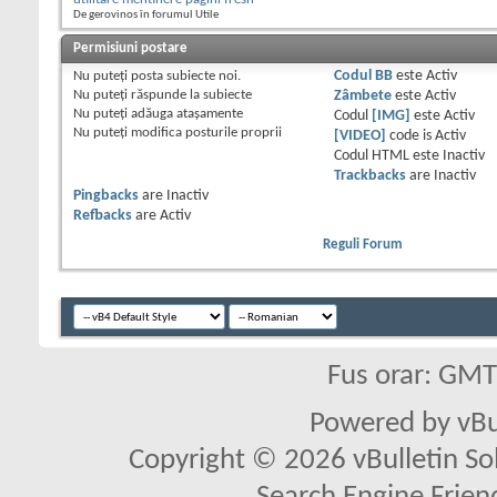
De gerovinos în forumul Utile
Permisiuni postare
Nu puteţi
posta subiecte noi.
Codul BB
este
Activ
Nu puteţi
răspunde la subiecte
Zâmbete
este
Activ
Nu puteţi
adăuga ataşamente
Codul
[IMG]
este
Activ
Nu puteţi
modifica posturile proprii
[VIDEO]
code is
Activ
Codul HTML este
Inactiv
Trackbacks
are
Inactiv
Pingbacks
are
Inactiv
Refbacks
are
Activ
Reguli Forum
Fus orar: GM
Powered by vBu
Copyright © 2026 vBulletin Solu