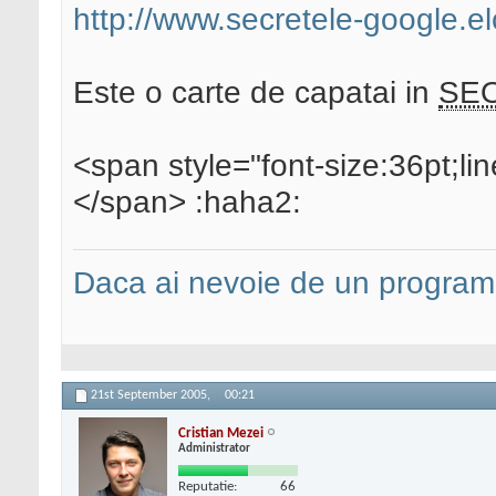
http://www.secretele-google.e
Este o carte de capatai in
SE
<span style="font-size:36pt;l
</span> :haha2:
Daca ai nevoie de un programa
21st September 2005,
00:21
Cristian Mezei
Administrator
Reputatie:
66