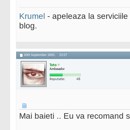
Krumel
- apeleaza la serviciile
blog.
20th September 2005,
23:27
Toto
Ambasador
Reputatie:
48
Mai baieti .. Eu va recomand sa 