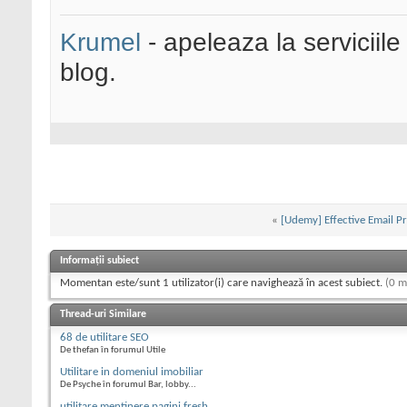
Krumel
- apeleaza la serviciile
blog.
«
[Udemy] Effective Email P
Informații subiect
Momentan este/sunt 1 utilizator(i) care navighează în acest subiect.
(0 m
Thread-uri Similare
68 de utilitare SEO
De thefan în forumul Utile
Utilitare in domeniul imobiliar
De Psyche în forumul Bar, lobby...
utilitare mentinere pagini fresh