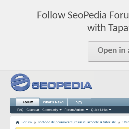
Follow SeoPedia For
with Tapa
Open in
Forum
What's New?
Spy
FAQ
Calendar
Community
Forum Actions
Quick Links
Forum
Metode de promovare, resurse, articole si tutoriale
Util