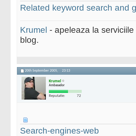
Related keyword search and g
Krumel
- apeleaza la serviciile
blog.
20th September 2005,
23:13
Krumel
Ambasador
Reputatie:
72
Search-engines-web