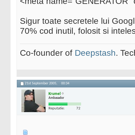
<meta name="GENERATOR" con
Sigur toate secretele lui Goog
70% cod inutil, folosit si inte
Co-founder of
Deepstash
. Tec
21st September 2005,
00:34
Krumel
Ambasador
Reputatie:
72