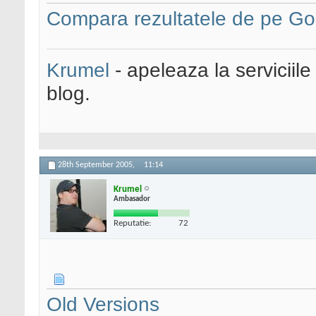
Compara rezultatele de pe Go
Krumel
- apeleaza la serviciile
blog.
28th September 2005,
11:14
Krumel
Ambasador
Reputatie:
72
Old Versions