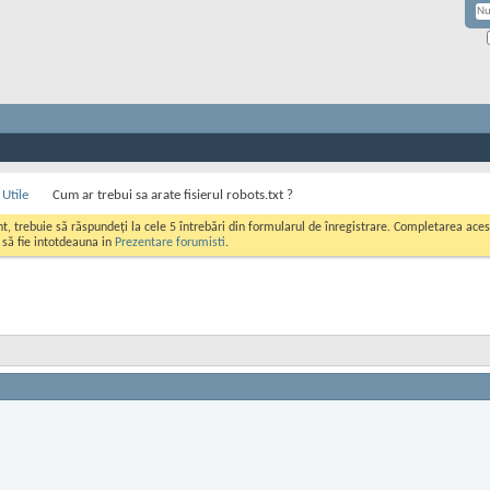
Utile
Cum ar trebui sa arate fisierul robots.txt ?
ont, trebuie să răspundeți la cele 5 întrebări din formularul de înregistrare. Completarea a
i să fie intotdeauna in
Prezentare forumisti
.