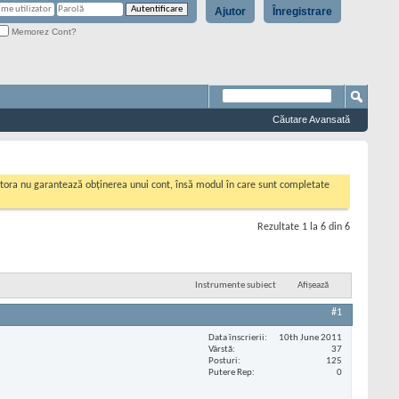
Ajutor
Înregistrare
Memorez Cont?
Căutare Avansată
cestora nu garantează obținerea unui cont, însă modul în care sunt completate
Rezultate 1 la 6 din 6
Instrumente subiect
Afișează
#1
Data înscrierii
10th June 2011
Vârstă
37
Posturi
125
Putere Rep
0