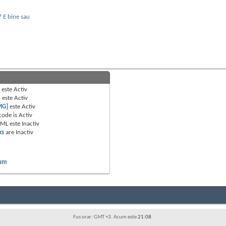
? E bine sau
B
este
Activ
e
este
Activ
MG]
este
Activ
code is
Activ
TML este
Inactiv
ks
are
Inactiv
rum
Fus orar: GMT +3. Acum este
21:08
.