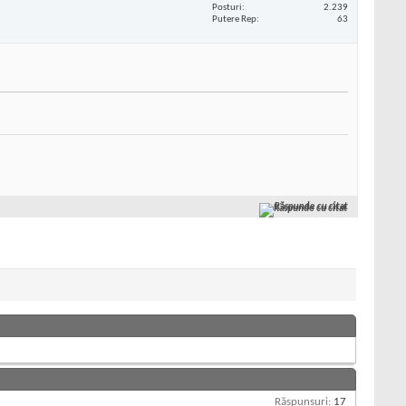
Posturi
2.239
Putere Rep
63
Răspunde cu citat
Răspunsuri:
17