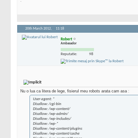
.
20th March 2012,
11:18
Robert
Ambasador
Reputatie:
98
Nu o lua ca litera de lege, fisierul meu robots arata cam asa :
User-agent: *
Disallow: /cgi-bin
Disallow: /wp-content/
Disallow: /wp-admin/
Disallow: /wp-includes/
Disallow: /wp-*
Disallow: /wp-content/plugins
Disallow: /wp-content/cache