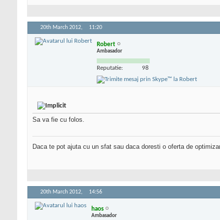
20th March 2012,
11:20
Robert
Ambasador
Reputatie:
98
Sa va fie cu folos.
Daca te pot ajuta cu un sfat sau daca doresti o oferta de optimiza
20th March 2012,
14:56
haos
Ambasador