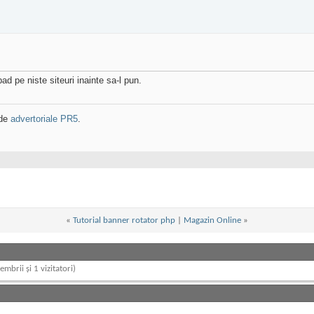
d pe niste siteuri inainte sa-l pun.
 de
advertoriale PR5
.
«
Tutorial banner rotator php
|
Magazin Online
»
embrii și 1 vizitatori)