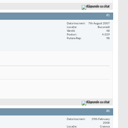
Răspunde cu citat
#5
Data înscrierii
7th August 2007
Locaţie
Bucuresti
Vârstă
48
Posturi
4.029
Putere Rep
98
Răspunde cu citat
#6
Data înscrierii
19th February
2008
Locaţie
Craiova