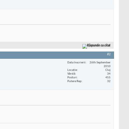
Răspunde cu citat
#2
Data înscrierii
26th September
2010
Locaţie
Cluj
Vârstă
34
Posturi
455
Putere Rep
32