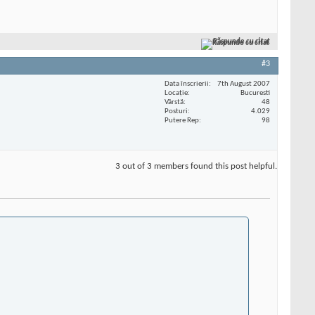
Răspunde cu citat
#3
Data înscrierii
7th August 2007
Locaţie
Bucuresti
Vârstă
48
Posturi
4.029
Putere Rep
98
3 out of 3 members found this post helpful.