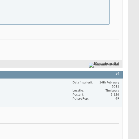
Răspunde cu citat
#4
Data înscrierii
14th February
2011
Locaţie
Timisoara
Posturi
3.126
Putere Rep
49