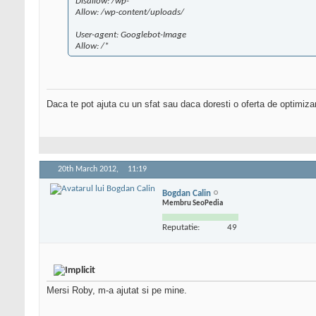
Disallow: /wp-*
Allow: /wp-content/uploads/
User-agent: Googlebot-Image
Allow: /*
Daca te pot ajuta cu un sfat sau daca doresti o oferta de optimiza
20th March 2012,
11:19
Bogdan Calin
Membru SeoPedia
Reputatie:
49
Mersi Roby, m-a ajutat si pe mine.