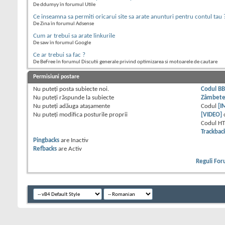
De ddumyy în forumul Utile
Ce inseamna sa permiti oricarui site sa arate anunturi pentru contul tau 
De Zina în forumul Adsense
Cum ar trebui sa arate linkurile
De saw în forumul Google
Ce ar trebui sa fac ?
De BeFree în forumul Discutii generale privind optimizarea si motoarele de cautare
Permisiuni postare
Nu puteţi
posta subiecte noi.
Codul B
Nu puteţi
răspunde la subiecte
Zâmbet
Nu puteţi
adăuga ataşamente
Codul
[I
Nu puteţi
modifica posturile proprii
[VIDEO]
Codul H
Trackbac
Pingbacks
are
Inactiv
Refbacks
are
Activ
Reguli Fo