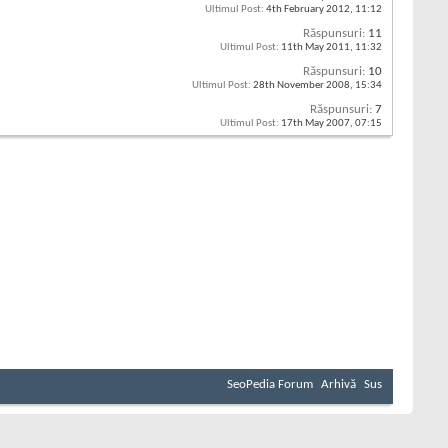
Ultimul Post:
4th February 2012,
11:12
Răspunsuri:
11
Ultimul Post:
11th May 2011,
11:32
Răspunsuri:
10
Ultimul Post:
28th November 2008,
15:34
Răspunsuri:
7
Ultimul Post:
17th May 2007,
07:15
SeoPedia Forum
Arhivă
Sus