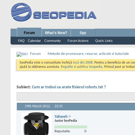
Forum
What's New?
Spy
FAQ
Calendar
Community
Forum Actions
Quick Links
Forum
Metode de promovare, resurse, articole si tutoriale
SeoPedia este o comunitate inchisă
incă din 2008
. Pentru a beneficia de un c
ajută la obținerea acestuia.
Regulile si politica Seopedia
. Primul post ar trebu
Subiect:
Cum ar trebui sa arate fisierul robots.txt ?
19th March 2012,
22:31
Yahweh
Junior SeoPedia
Reputatie:
0