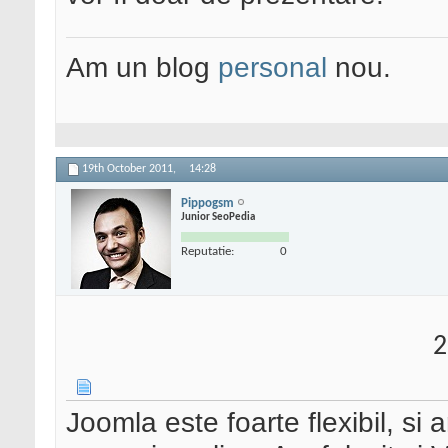
Am un blog
personal
nou.
19th October 2011,
14:28
Pippogsm
Junior SeoPedia
Reputatie:
0
2
Joomla este foarte flexibil, s