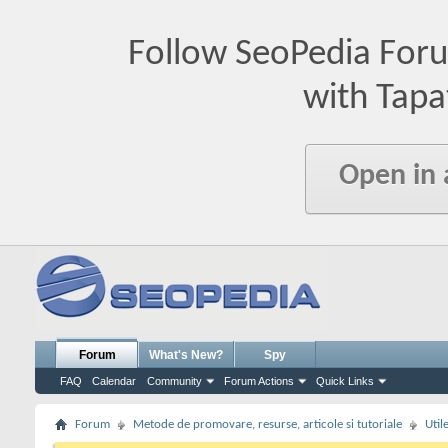
Follow SeoPedia For
with Tapa
Open in
Forum
What's New?
Spy
FAQ
Calendar
Community
Forum Actions
Quick Links
Forum
Metode de promovare, resurse, articole si tutoriale
Util