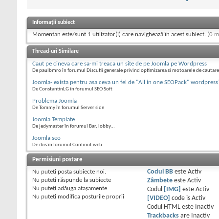
Informații subiect
Momentan este/sunt 1 utilizator(i) care navighează în acest subiect.
(0 m
Thread-uri Similare
Caut pe cineva care sa-mi treaca un site de pe Joomla pe Wordpress
De paulbmro în forumul Discutii generale privind optimizarea si motoarele de cautare
Joomla- exista pentru asa ceva un fel de "All in one SEOPack" wordpress
De ConstantinLG în forumul SEO Soft
Problema Joomla
De Tommy în forumul Server side
Joomla Template
De jedymaster în forumul Bar, lobby...
Joomla seo
De ibis în forumul Continut web
Permisiuni postare
Nu puteţi
posta subiecte noi.
Codul BB
este
Activ
Nu puteţi
răspunde la subiecte
Zâmbete
este
Activ
Nu puteţi
adăuga ataşamente
Codul
[IMG]
este
Activ
Nu puteţi
modifica posturile proprii
[VIDEO]
code is
Activ
Codul HTML este
Inactiv
Trackbacks
are
Inactiv