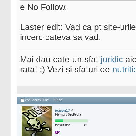
e No Follow.
Laster edit: Vad ca pt site-uri
incerc cateva sa vad.
Mai dau cate-un sfat
juridic
aic
rata! :) Vezi și sfaturi de
nutriti
2nd March 2009,
10:22
poison17
Membru SeoPedia
Reputatie:
32