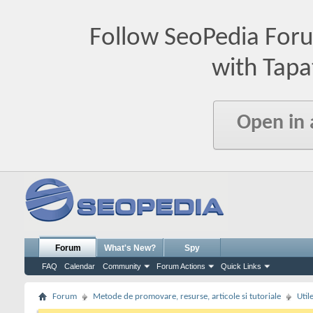
Follow SeoPedia For
with Tapa
Open in
Forum
What's New?
Spy
FAQ
Calendar
Community
Forum Actions
Quick Links
Forum
Metode de promovare, resurse, articole si tutoriale
Util