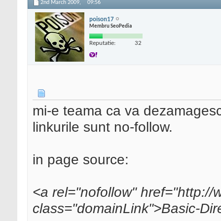
2nd March 2009,
09:56
poison17
Membru SeoPedia
Reputatie:
32
mi-e teama ca va dezamagesc,
linkurile sunt no-follow.
in page source:
<a rel="nofollow" href="http:/
class="domainLink">Basic-Dir