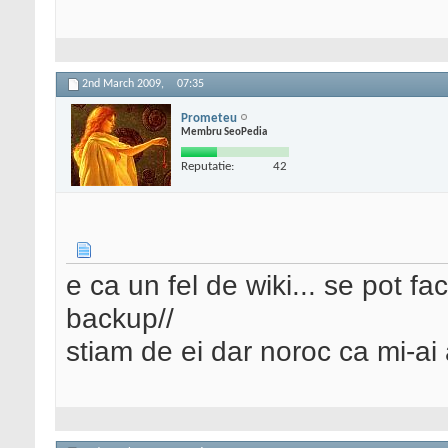
2nd March 2009,
07:35
Prometeu
Membru SeoPedia
Reputatie:
42
e ca un fel de wiki... se pot f
backup//
stiam de ei dar noroc ca mi-a