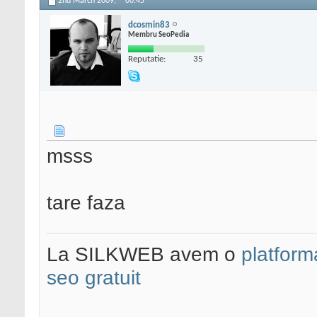
2nd March 2009,
00:45
dcosmin83
Membru SeoPedia
Reputatie:
35
msss
tare faza
La SILKWEB avem o
platfor
seo gratuit