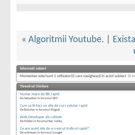
«
Algoritmii Youtube.
|
Exist
Informații subiect
Momentan este/sunt 1 utilizator(i) care navighează în acest subiect.
(0 m
Thread-uri Similare
Numar mare de IBL rapid
De Sebastian în forumul SEO
Cum sa iti faci un site de curs valutar rapid
De Butcher în forumul Plagiat
Web Developer de calitate
De thefan în forumul Bar, lobby...
Ce are acest site de a crescut traficul rapid?
De wikiteam în forumul Google