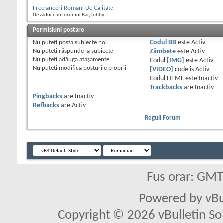
Freelanceri Romani De Calitate
De zaducu în forumul Bar, lobby...
Permisiuni postare
Nu puteţi
posta subiecte noi.
Codul BB
este
Activ
Nu puteţi
răspunde la subiecte
Zâmbete
este
Activ
Nu puteţi
adăuga ataşamente
Codul
[IMG]
este
Activ
Nu puteţi
modifica posturile proprii
[VIDEO]
code is
Activ
Codul HTML este
Inactiv
Trackbacks
are
Inactiv
Pingbacks
are
Inactiv
Refbacks
are
Activ
Reguli Forum
Fus orar: GM
Powered by vBu
Copyright © 2026 vBulletin Solu