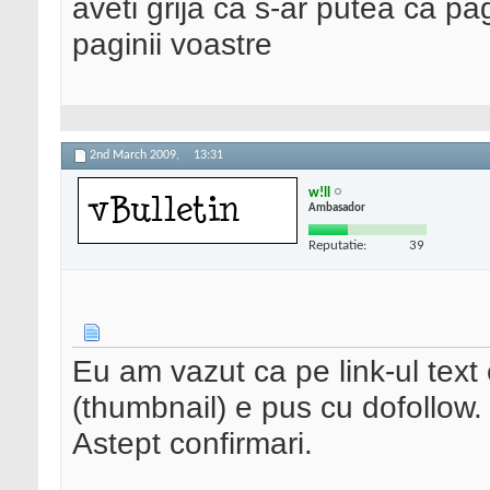
aveti grija ca s-ar putea ca p
paginii voastre
2nd March 2009,
13:31
w!ll
Ambasador
Reputatie:
39
Eu am vazut ca pe link-ul text 
(thumbnail) e pus cu dofollow.
Astept confirmari.