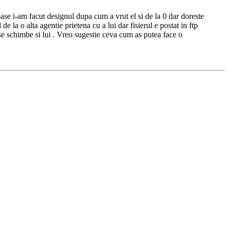
ase i-am facut designul dupa cum a vrut el si de la 0 dar doreste
la o alta agentie prietena cu a lui dar fisierul e postat in ftp
 se schimbe si lui . Vreo sugestie ceva cum as putea face o