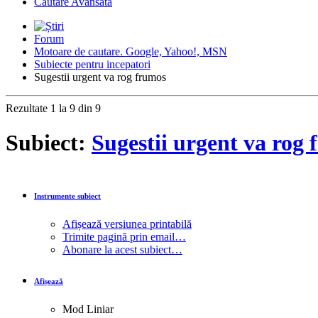
Căutare Avansată
Forum
Motoare de cautare. Google, Yahoo!, MSN
Subiecte pentru incepatori
Sugestii urgent va rog frumos
Rezultate 1 la 9 din 9
Subiect:
Sugestii urgent va rog
Instrumente subiect
Afișează versiunea printabilă
Trimite pagină prin email…
Abonare la acest subiect…
Afișează
Mod Liniar