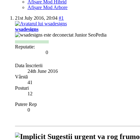
Afișare Mod Hibrid
Afișare Mod Arbore
21st July 2016,
20:04
#1
wsadesigns
Junior SeoPedia
Reputatie:
0
Data înscrierii
24th June 2016
Vârstă
41
Posturi
12
Putere Rep
0
Sugestii urgent va rog frumo