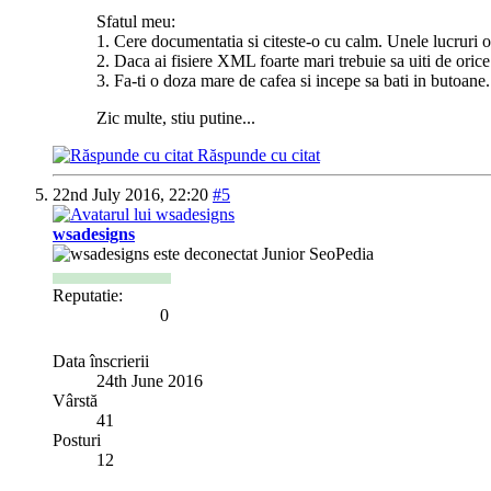
Sfatul meu:
1. Cere documentatia si citeste-o cu calm. Unele lucruri o
2. Daca ai fisiere XML foarte mari trebuie sa uiti de orice
3. Fa-ti o doza mare de cafea si incepe sa bati in butoan
Zic multe, stiu putine...
Răspunde cu citat
22nd July 2016,
22:20
#5
wsadesigns
Junior SeoPedia
Reputatie:
0
Data înscrierii
24th June 2016
Vârstă
41
Posturi
12