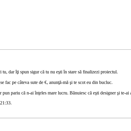
 tu, dar îţi spun sigur că tu nu eşti în stare să finalizezi proiectul.
u se fac pe câteva sute de €, anunţă-mă şi te scot eu din bucluc.
ar pun pariu că n-ai înţeles mare lucru. Bănuiesc că eşti designer şi te-ai
21:33
.