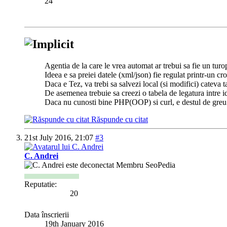
24
Agentia de la care le vrea automat ar trebui sa fie un tur
Ideea e sa preiei datele (xml/json) fie regulat printr-un cron,
Daca e Tez, va trebi sa salvezi local (si modifici) cateva t
De asemenea trebuie sa creezi o tabela de legatura intre id-
Daca nu cunosti bine PHP(OOP) si curl, e destul de greu
Răspunde cu citat
21st July 2016,
21:07
#3
C. Andrei
Membru SeoPedia
Reputatie:
20
Data înscrierii
19th January 2016