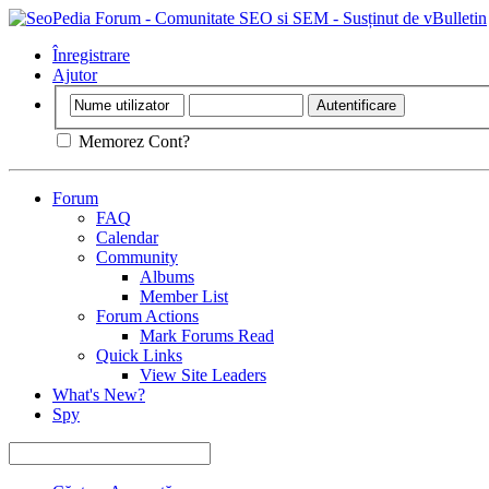
Înregistrare
Ajutor
Memorez Cont?
Forum
FAQ
Calendar
Community
Albums
Member List
Forum Actions
Mark Forums Read
Quick Links
View Site Leaders
What's New?
Spy