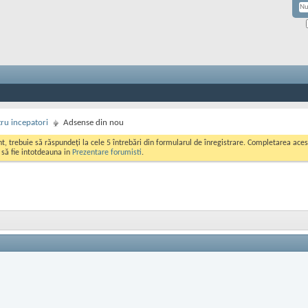
ru incepatori
Adsense din nou
ont, trebuie să răspundeți la cele 5 întrebări din formularul de înregistrare. Completarea a
i să fie intotdeauna in
Prezentare forumisti
.