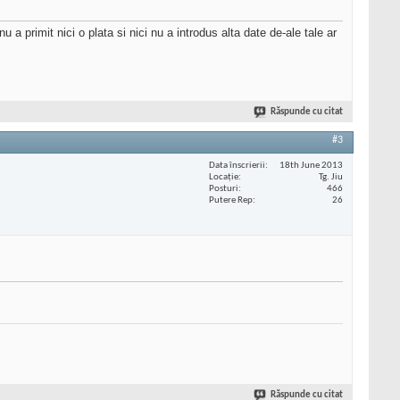
a primit nici o plata si nici nu a introdus alta date de-ale tale ar
Răspunde cu citat
#3
Data înscrierii
18th June 2013
Locaţie
Tg. Jiu
Posturi
466
Putere Rep
26
Răspunde cu citat