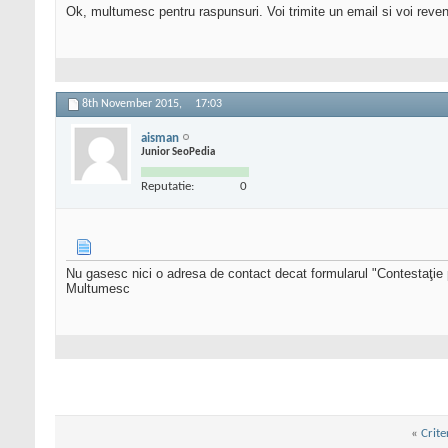
Ok, multumesc pentru raspunsuri. Voi trimite un email si voi reven
8th November 2015,
17:03
aisman
Junior SeoPedia
Reputatie:
0
Nu gasesc nici o adresa de contact decat formularul "Contestaţie p
Multumesc
«
Crite