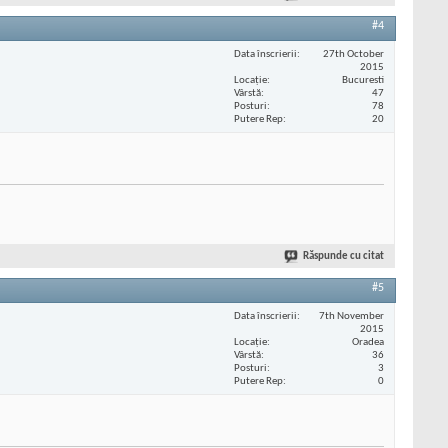
#4
Data înscrierii
27th October
2015
Locaţie
Bucuresti
Vârstă
47
Posturi
78
Putere Rep
20
Răspunde cu citat
#5
Data înscrierii
7th November
2015
Locaţie
Oradea
Vârstă
36
Posturi
3
Putere Rep
0