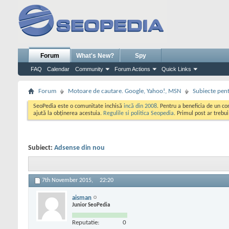
Forum
What's New?
Spy
FAQ
Calendar
Community
Forum Actions
Quick Links
Forum
Motoare de cautare. Google, Yahoo!, MSN
Subiecte pent
SeoPedia este o comunitate inchisă
incă din 2008
. Pentru a beneficia de un c
ajută la obținerea acestuia.
Regulile si politica Seopedia
. Primul post ar trebu
Subiect:
Adsense din nou
7th November 2015,
22:20
aisman
Junior SeoPedia
Reputatie:
0