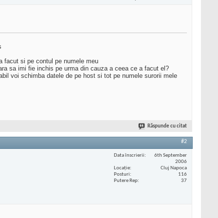
s
l a facut si pe contul pe numele meu
ra sa imi fie inchis pe urma din cauza a ceea ce a facut el?
il voi schimba datele de pe host si tot pe numele surorii mele
Răspunde cu citat
#2
Data înscrierii
6th September
2006
Locaţie
Cluj Napoca
Posturi
116
Putere Rep
37