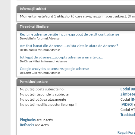
Informații subiect
Momentan este/sunt 1 utilizator(i) care navighează în acest subiect.
(0 m
Thread-uri Similare
Reclame adsense pe site inca neaprobat de pe alt cont adsense
De Adelin în forumul Adsense
Am fost banat din Adsense.....exista viata in afara de Adsense?
De Roland în forumul Adsense
tot legat de adsense....accepta adsense si un site ca...
De Chivu Mihai în forumul Adsense
Google analytics adsense vs google adsense
De Cristi G în forumul Adsense
Permisiuni postare
Nu puteţi
posta subiecte noi.
Codul B
Nu puteţi
răspunde la subiecte
Zâmbet
Nu puteţi
adăuga ataşamente
Codul
[I
Nu puteţi
modifica posturile proprii
[VIDEO]
Codul H
Trackbac
Pingbacks
are
Inactiv
Refbacks
are
Activ
Reguli Fo