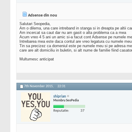
Adsense din nou
Salutari Seopedia,
Am o dilema, una care intreband in stanga si in dreapta pe altii 
Am incercat sa caut dar nu am gasit o alta problema ca a mea
Acum vreo 4 5 ani un amic si-a facut cont Adsense pe numele meu du
Intrebarea mea este daca contul are vreo legatura cu numele meu d
Tin sa precizez ca domeniul este pe numele meu si pe adresa mea 
care are alt domiciliu in buletin, si alt nume de familie fiind casato
Multumesc anticipat
7th November 2015,
22:31
shiprian
Membru SeoPedia
Reputatie:
37