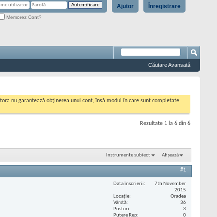
Ajutor
Înregistrare
Memorez Cont?
Căutare Avansată
cestora nu garantează obținerea unui cont, însă modul în care sunt completate
Rezultate 1 la 6 din 6
Instrumente subiect
Afișează
#1
Data înscrierii
7th November
2015
Locaţie
Oradea
Vârstă
36
Posturi
3
Putere Rep
0