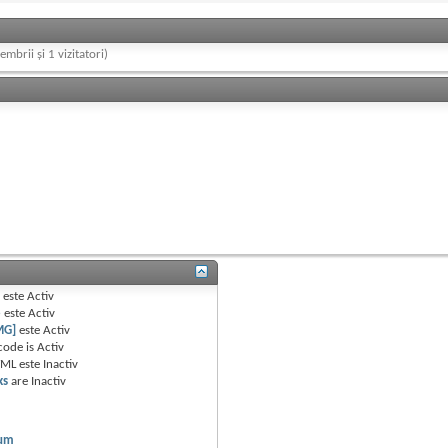
embrii și 1 vizitatori)
B
este
Activ
e
este
Activ
MG]
este
Activ
code is
Activ
TML este
Inactiv
ks
are
Inactiv
rum