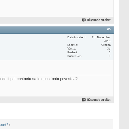
Răspunde cu citat
#6
Data înscrierii
7th November
2015
Locaţie
Oradea
Vârstă
36
Posturi
3
Putere Rep
0
unde ii pot contacta sa le spun toata povestea?
Răspunde cu citat
 cont?
»