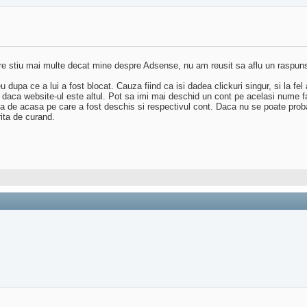
care stiu mai multe decat mine despre Adsense, nu am reusit sa aflu un raspun
pa ce a lui a fost blocat. Cauza fiind ca isi dadea clickuri singur, si la fe
aca website-ul este altul. Pot sa imi mai deschid un cont pe acelasi nume fa
de acasa pe care a fost deschis si respectivul cont. Daca nu se poate probab
rita de curand.