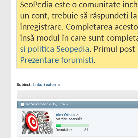
SeoPedia este o comunitate inc
un cont, trebuie să răspundeți la
înregistrare. Completarea acesto
însă modul în care sunt completa
si politica Seopedia
. Primul post 
Prezentare forumisti
.
Subiect:
Linkuri externe
3rd September 2015,
14:00
Alex Ochea
Membru SeoPedia
Reputatie:
24