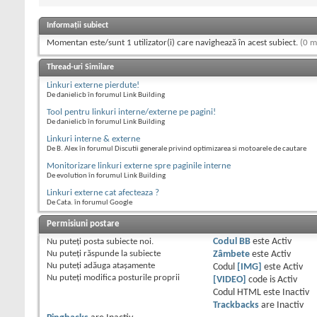
Informații subiect
Momentan este/sunt 1 utilizator(i) care navighează în acest subiect.
(0 m
Thread-uri Similare
Linkuri externe pierdute!
De danielicb în forumul Link Building
Tool pentru linkuri interne/externe pe pagini!
De danielicb în forumul Link Building
Linkuri interne & externe
De B. Alex în forumul Discutii generale privind optimizarea si motoarele de cautare
Monitorizare linkuri externe spre paginile interne
De evolution în forumul Link Building
Linkuri externe cat afecteaza ?
De Cata. în forumul Google
Permisiuni postare
Nu puteţi
posta subiecte noi.
Codul BB
este
Activ
Nu puteţi
răspunde la subiecte
Zâmbete
este
Activ
Nu puteţi
adăuga ataşamente
Codul
[IMG]
este
Activ
Nu puteţi
modifica posturile proprii
[VIDEO]
code is
Activ
Codul HTML este
Inactiv
Trackbacks
are
Inactiv