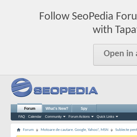
Follow SeoPedia For
with Tapa
Open in
Forum
What's New?
Spy
FAQ
Calendar
Community
Forum Actions
Quick Links
Forum
Motoare de cautare. Google, Yahoo!, MSN
Subiecte pent