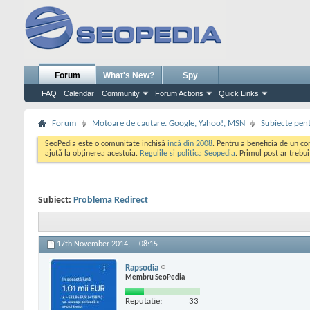
Forum
What's New?
Spy
FAQ
Calendar
Community
Forum Actions
Quick Links
Forum
Motoare de cautare. Google, Yahoo!, MSN
Subiecte pent
SeoPedia este o comunitate inchisă
incă din 2008
. Pentru a beneficia de un c
ajută la obținerea acestuia.
Regulile si politica Seopedia
. Primul post ar trebu
Subiect:
Problema Redirect
17th November 2014,
08:15
Rapsodia
Membru SeoPedia
Reputatie:
33