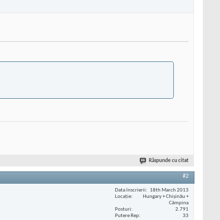
Răspunde cu citat
#2
Data înscrierii
18th March 2013
Locaţie
Hungary + Chișinău +
Câmpina
Posturi
2.791
Putere Rep
33