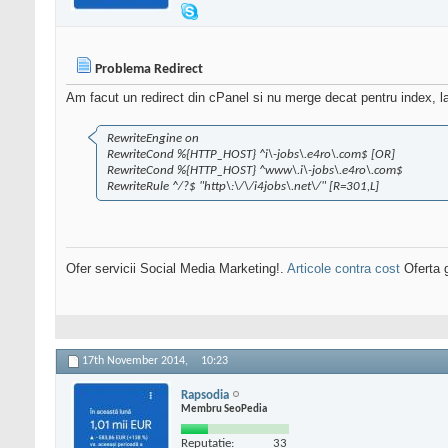
Problema Redirect
Am facut un redirect din cPanel si nu merge decat pentru index, la
RewriteEngine on
RewriteCond %{HTTP_HOST} ^i\-jobs\.e4ro\.com$ [OR]
RewriteCond %{HTTP_HOST} ^www\.i\-jobs\.e4ro\.com$
RewriteRule ^/?$ "http\:\/\/i4jobs\.net\/" [R=301,L]
Ofer servicii Social Media Marketing!.
Articole contra cost
Oferta g
17th November 2014,
10:23
Rapsodia
Membru SeoPedia
Reputatie:
33