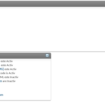
B
este
Activ
e
este
Activ
MG]
este
Activ
code is
Activ
TML este
Inactiv
ks
are
Inactiv
rum