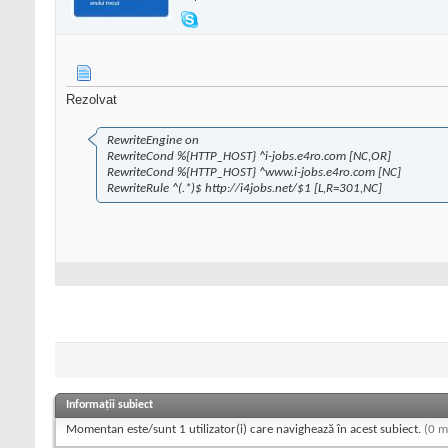
Rezolvat
RewriteEngine on
RewriteCond %{HTTP_HOST} ^i-jobs.e4ro.com [NC,OR]
RewriteCond %{HTTP_HOST} ^www.i-jobs.e4ro.com [NC]
RewriteRule ^(.*)$ http://i4jobs.net/$1 [L,R=301,NC]
Informații subiect
Momentan este/sunt 1 utilizator(i) care navighează în acest subiect.
(0 m