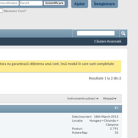
Ajutor
Înregistrare
Memorez Cont?
Căutare Avansată
cestora nu garantează obținerea unui cont, însă modul în care sunt completate
Rezultate 1 la 2 din 2
Instrumente subiect
Afișează
#1
Data înscrierii
18th March 2013
Locaţie
Hungary + Chișinău +
Câmpina
Posturi
2.791
Putere Rep
33