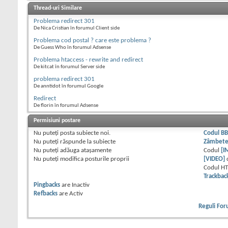
Thread-uri Similare
Problema redirect 301
De Nica Cristian în forumul Client side
Problema cod postal ? care este problema ?
De Guess Who în forumul Adsense
Problema htaccess - rewrite and redirect
De kitcat în forumul Server side
problema redirect 301
De anntidot în forumul Google
Redirect
De florin în forumul Adsense
Permisiuni postare
Nu puteţi
posta subiecte noi.
Codul B
Nu puteţi
răspunde la subiecte
Zâmbet
Nu puteţi
adăuga ataşamente
Codul
[I
Nu puteţi
modifica posturile proprii
[VIDEO]
Codul H
Trackbac
Pingbacks
are
Inactiv
Refbacks
are
Activ
Reguli Fo