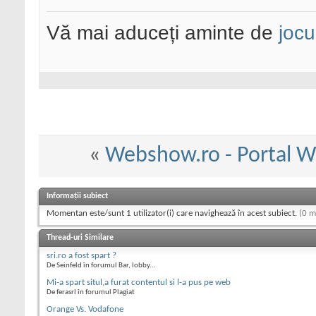
Vă mai aduceți aminte de
jocu
«
Webshow.ro - Portal W
Informații subiect
Momentan este/sunt 1 utilizator(i) care navighează în acest subiect.
(0 m
Thread-uri Similare
sri.ro a fost spart ?
De Seinfeld în forumul Bar, lobby...
Mi-a spart situl,a furat contentul si l-a pus pe web
De ferasrl în forumul Plagiat
Orange Vs. Vodafone