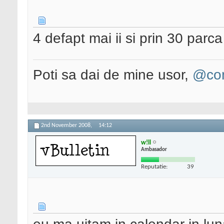
4 defapt mai ii si prin 30 parc
Poti sa dai de mine usor,
@con
2nd November 2008,
14:12
w!ll
Ambasador
Reputatie:
39