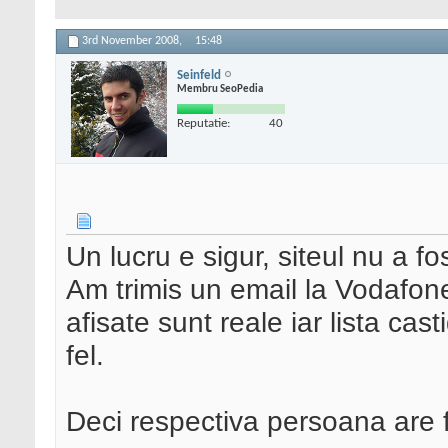
3rd November 2008,
15:48
Seinfeld
Membru SeoPedia
Reputatie:
40
Un lucru e sigur, siteul nu a fo
Am trimis un email la Vodafone
afisate sunt reale iar lista cast
fel.
Deci respectiva persoana are f