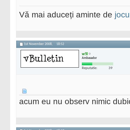
Vă mai aduceți aminte de
jocu
1st November 2008,
18:52
w!ll
Ambasador
Reputatie:
39
acum eu nu observ nimic dubio