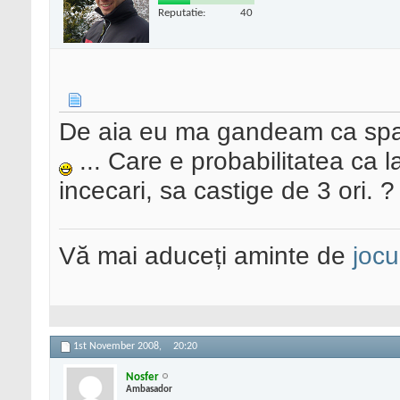
Reputatie:
40
De aia eu ma gandeam ca spart
... Care e probabilitatea ca la
incecari, sa castige de 3 ori. ?
Vă mai aduceți aminte de
jocu
1st November 2008,
20:20
Nosfer
Ambasador