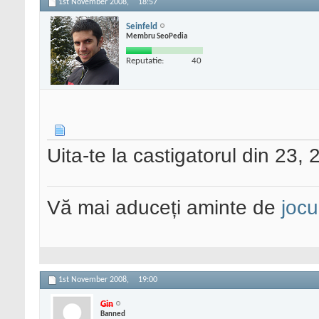
1st November 2008,
18:57
Seinfeld
Membru SeoPedia
Reputatie:
40
Uita-te la castigatorul din 23,
Vă mai aduceți aminte de
jocu
1st November 2008,
19:00
Gin
Banned