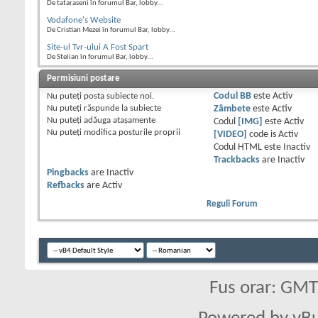
De tataraseni în forumul Bar, lobby...
Vodafone's Website
De Cristian Mezei în forumul Bar, lobby...
Site-ul Tvr-ului A Fost Spart
De Stelian în forumul Bar, lobby...
Permisiuni postare
Nu puteţi
posta subiecte noi.
Codul BB
este
Activ
Nu puteţi
răspunde la subiecte
Zâmbete
este
Activ
Nu puteţi
adăuga ataşamente
Codul
[IMG]
este
Activ
Nu puteţi
modifica posturile proprii
[VIDEO]
code is
Activ
Codul HTML este
Inactiv
Trackbacks
are
Inactiv
Pingbacks
are
Inactiv
Refbacks
are
Activ
Reguli Forum
Fus orar: GM