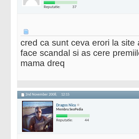
Reputatie:
37
cred ca sunt ceva erori la site
face scandal si as cere premiile
mama dreq
2nd November 2008,
12:15
Dragos Nicu
Membru SeoPedia
Reputatie:
44