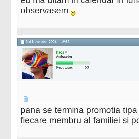
eu ma uitam in calendar in lun
observasem
2nd November 2008,
19:53
haos
Ambasador
Reputatie:
63
pana se termina promotia tipa 
fiecare membru al familiei si p