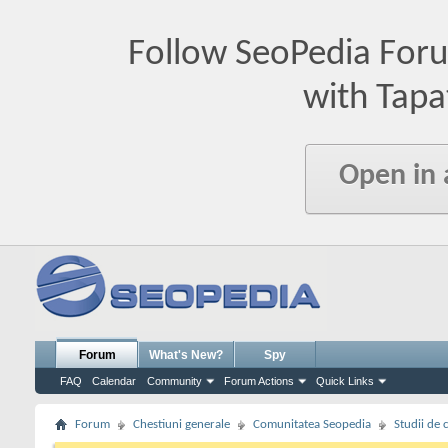
Follow SeoPedia For
with Tapa
Open in
Forum
What's New?
Spy
FAQ
Calendar
Community
Forum Actions
Quick Links
Forum
Chestiuni generale
Comunitatea Seopedia
Studii de 