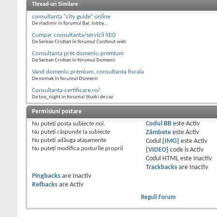
Thread-uri Similare
consultanta "city guide" online
De vladimir în forumul Bar, lobby...
Cumpar consultanta/servicii SEO
De Serban Cristian în forumul Continut web
Consultanta pret domeniu premium
De Serban Cristian în forumul Domenii
Vand domeniu premium, consultanta fiscala
De nomak în forumul Domenii
Consultanta-certificare.ro/
De too_night în forumul Studii de caz
Permisiuni postare
Nu puteţi
posta subiecte noi.
Codul BB
este
Activ
Nu puteţi
răspunde la subiecte
Zâmbete
este
Activ
Nu puteţi
adăuga ataşamente
Codul
[IMG]
este
Activ
Nu puteţi
modifica posturile proprii
[VIDEO]
code is
Activ
Codul HTML este
Inactiv
Trackbacks
are
Inactiv
Pingbacks
are
Inactiv
Refbacks
are
Activ
Reguli Forum