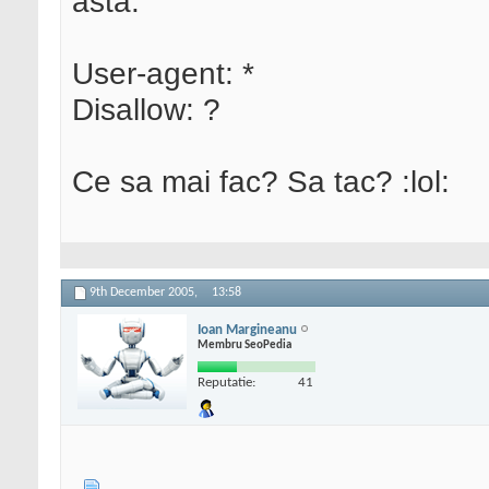
asta:
User-agent: *
Disallow: ?
Ce sa mai fac? Sa tac? :lol:
9th December 2005,
13:58
Ioan Margineanu
Membru SeoPedia
Reputatie:
41