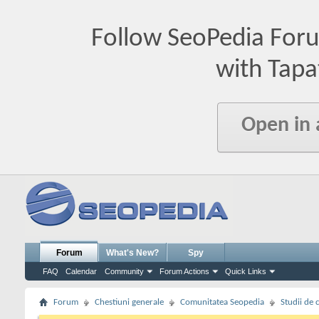
Follow SeoPedia For
with Tapa
Open in
Forum
What's New?
Spy
FAQ
Calendar
Community
Forum Actions
Quick Links
Forum
Chestiuni generale
Comunitatea Seopedia
Studii de 