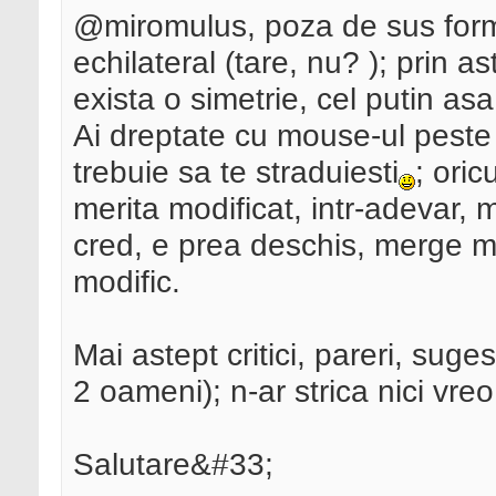
@miromulus, poza de sus form
echilateral (tare, nu? ); prin as
exista o simetrie, cel putin as
Ai dreptate cu mouse-ul peste
trebuie sa te straduiesti
; ori
merita modificat, intr-adevar, 
cred, e prea deschis, merge mai 
modific.
Mai astept critici, pareri, suges
2 oameni); n-ar strica nici vreo
Salutare&#33;