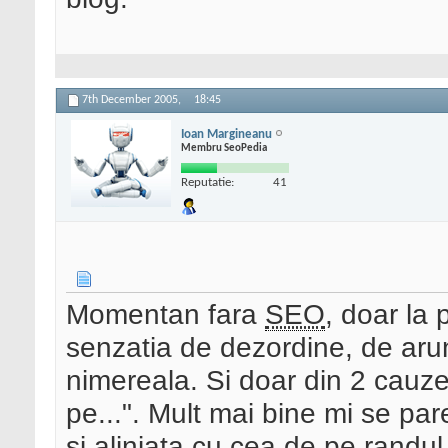
7th December 2005,
18:45
Ioan Margineanu
Membru SeoPedia
Reputatie:
41
Momentan fara
SEO
, doar la
senzatia de dezordine, de aru
nimereala. Si doar din 2 cauze 
pe...". Mult mai bine mi se pa
si aliniata cu cea de pe randu