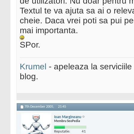
de utilizatori. Nu doar pentru 
Textul te va ajuta sa ai o rele
cheie. Daca vrei poti sa pui p
mai importanta.
SPor.
Krumel
- apeleaza la serviciile
blog.
7th December 2005,
21:45
Ioan Margineanu
Membru SeoPedia
Reputatie:
41