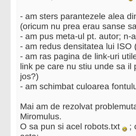
- am sters parantezele alea d
(oricum nu prea erau sanse sa
- am pus meta-ul pt. autor; n-
- am redus densitatea lui ISO
- am ras pagina de link-uri util
link pe care nu stiu unde sa i
jos?)
- am schimbat culoarea fontului
Mai am de rezolvat problemuta
Miromulus.
O sa pun si acel robots.txt
; 