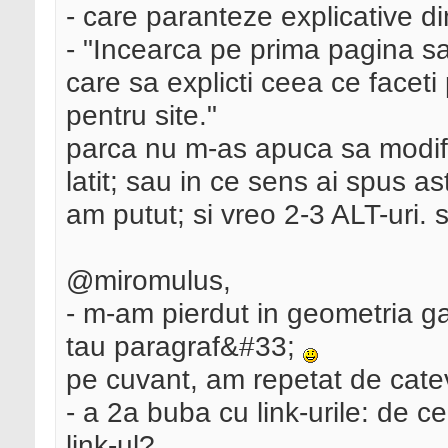
- care paranteze explicative din
- "Incearca pe prima pagina sa
care sa explicti ceea ce faceti
pentru site."
parca nu m-as apuca sa modifi
latit; sau in ce sens ai spus a
am putut; si vreo 2-3 ALT-uri. 
@miromulus,
- m-am pierdut in geometria ga
tau paragraf&#33;
pe cuvant, am repetat de cateva
- a 2a buba cu link-urile: de ce
link-ul?