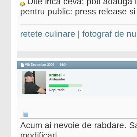
Uite inca ceva: poti adauga i
pentru public: press release si r
retete culinare
|
fotograf de nu
9th December 2005,
14:04
Krumel
Ambasador
Reputatie:
72
Acum ai nevoie de rabdare. Sa
modificari.