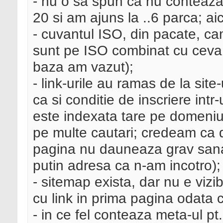
- nu o sa spun ca nu conteaza 
20 si am ajuns la ..6 parca; ai
- cuvantul ISO, din pacate, cam
sunt pe ISO combinat cu ceva: 
baza am vazut);
- link-urile au ramas de la site
ca si conditie de inscriere int
este indexata tare pe domeniu 
pe multe cautari; credeam ca d
pagina nu dauneaza grav sanat
putin adresa ca n-am incotro);
- sitemap exista, dar nu e vizibi
cu link in prima pagina odata 
- in ce fel conteaza meta-ul pt