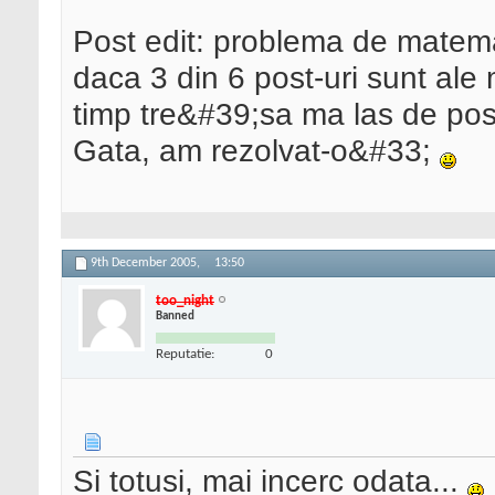
Post edit: problema de matemat
daca 3 din 6 post-uri sunt ale 
timp tre&#39;sa ma las de post
Gata, am rezolvat-o&#33;
9th December 2005,
13:50
too_night
Banned
Reputatie:
0
Si totusi, mai incerc odata...