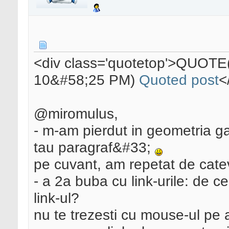
<div class='quotetop'>QUOTE
10&#58;25 PM)
Quoted post
<
@miromulus,
- m-am pierdut in geometria ga
tau paragraf&#33;
pe cuvant, am repetat de cateva
- a 2a buba cu link-urile: de ce
link-ul?
nu te trezesti cu mouse-ul pe al