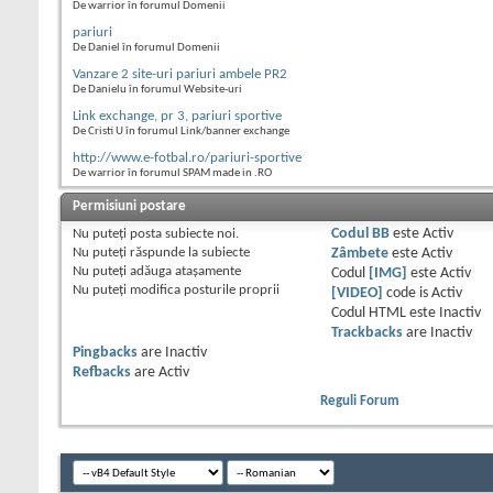
De warrior în forumul Domenii
pariuri
De Daniel în forumul Domenii
Vanzare 2 site-uri pariuri ambele PR2
De Danielu în forumul Website-uri
Link exchange, pr 3, pariuri sportive
De Cristi U în forumul Link/banner exchange
http://www.e-fotbal.ro/pariuri-sportive
De warrior în forumul SPAM made in .RO
Permisiuni postare
Nu puteţi
posta subiecte noi.
Codul BB
este
Activ
Nu puteţi
răspunde la subiecte
Zâmbete
este
Activ
Nu puteţi
adăuga ataşamente
Codul
[IMG]
este
Activ
Nu puteţi
modifica posturile proprii
[VIDEO]
code is
Activ
Codul HTML este
Inactiv
Trackbacks
are
Inactiv
Pingbacks
are
Inactiv
Refbacks
are
Activ
Reguli Forum