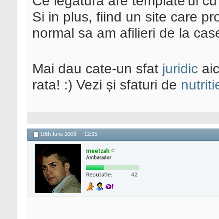
Ce legatura are template'ul cu 
Si in plus, fiind un site care 
normal sa am afilieri de la cas
Mai dau cate-un sfat
juridic
aic
rata! :) Vezi și sfaturi de
nutriti
10th June 2008,
12:25
meetzah
Ambasador
Reputatie:
42