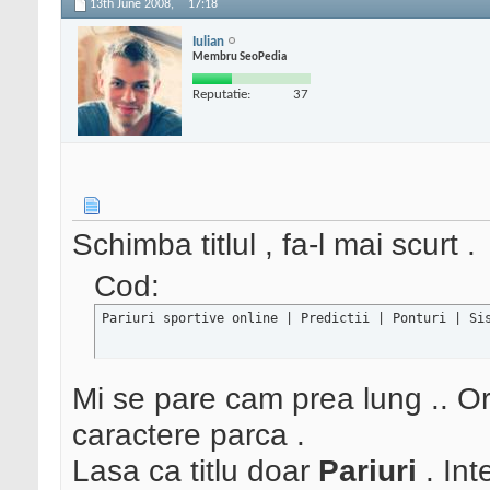
13th June 2008,
17:18
Iulian
Membru SeoPedia
Reputatie:
37
Schimba titlul , fa-l mai scurt .
Cod:
Pariuri sportive online | Predictii | Ponturi | Si
Mi se pare cam prea lung .. O
caractere parca .
Lasa ca titlu doar
Pariuri
. Int