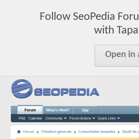
Follow SeoPedia For
with Tapa
Open in
Forum
What's New?
Spy
FAQ
Calendar
Community
Forum Actions
Quick Links
Forum
Chestiuni generale
Comunitatea Seopedia
Studii de 