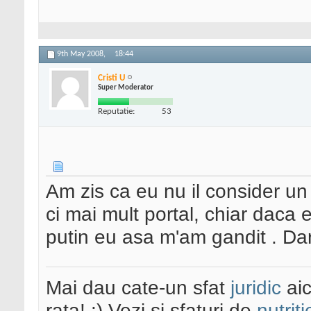
9th May 2008,
18:44
Cristi U
Super Moderator
Reputatie:
53
Am zis ca eu nu il consider un
ci mai mult portal, chiar daca 
putin eu asa m'am gandit . Da
Mai dau cate-un sfat
juridic
aic
rata! :) Vezi și sfaturi de
nutriti