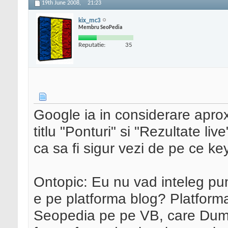
19th June 2008,
21:23
kix_mc3
Membru SeoPedia
Reputatie:
35
Google ia in considerare aprox
titlu "Ponturi" si "Rezultate li
ca sa fi sigur vezi de pe ce keyw
Ontopic: Eu nu vad inteleg pu
e pe platforma blog? Platforma
Seopedia pe pe VB, care Dum