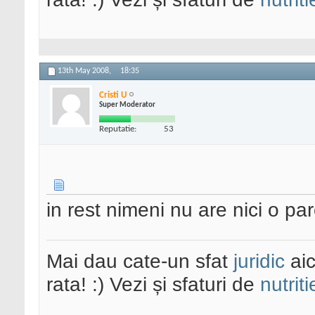
13th May 2008,
18:35
Cristi U
Super Moderator
Reputatie:
53
in rest nimeni nu are nici o p
Mai dau cate-un sfat
juridic
aic
rata! :) Vezi și sfaturi de
nutriti