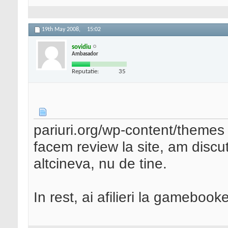
19th May 2008,
15:02
sovidiu
Ambasador
Reputatie:
35
pariuri.org/wp-content/themes 
facem review la site, am discu
altcineva, nu de tine.
In rest, ai afilieri la gameboo