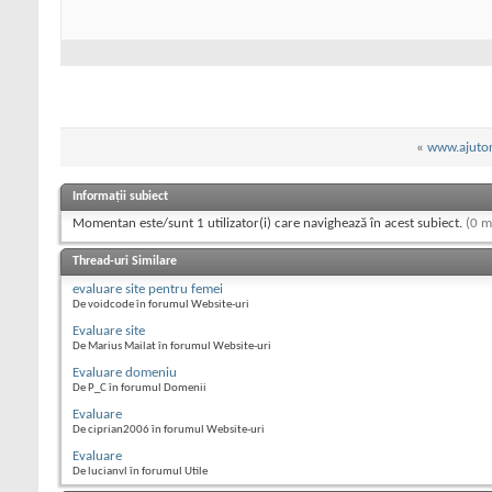
«
www.ajutor
Informații subiect
Momentan este/sunt 1 utilizator(i) care navighează în acest subiect.
(0 m
Thread-uri Similare
evaluare site pentru femei
De voidcode în forumul Website-uri
Evaluare site
De Marius Mailat în forumul Website-uri
Evaluare domeniu
De P_C în forumul Domenii
Evaluare
De ciprian2006 în forumul Website-uri
Evaluare
De lucianvl în forumul Utile