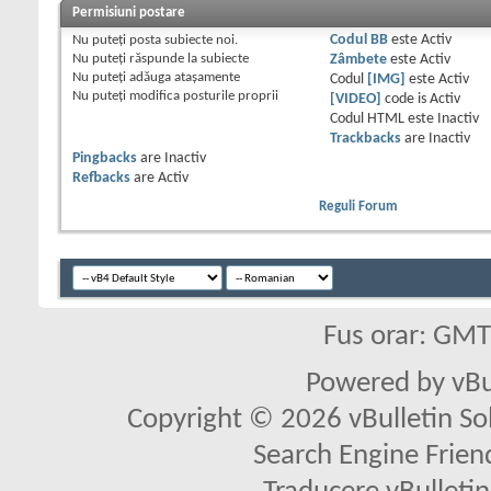
Permisiuni postare
Nu puteţi
posta subiecte noi.
Codul BB
este
Activ
Nu puteţi
răspunde la subiecte
Zâmbete
este
Activ
Nu puteţi
adăuga ataşamente
Codul
[IMG]
este
Activ
Nu puteţi
modifica posturile proprii
[VIDEO]
code is
Activ
Codul HTML este
Inactiv
Trackbacks
are
Inactiv
Pingbacks
are
Inactiv
Refbacks
are
Activ
Reguli Forum
Fus orar: GM
Powered by vBu
Copyright © 2026 vBulletin Solu
Search Engine Frien