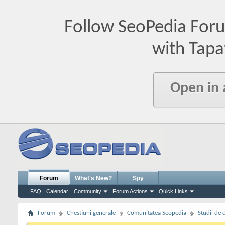
Follow SeoPedia For
with Tapa
Open in
Forum
What's New?
Spy
FAQ
Calendar
Community
Forum Actions
Quick Links
Forum
Chestiuni generale
Comunitatea Seopedia
Studii de 