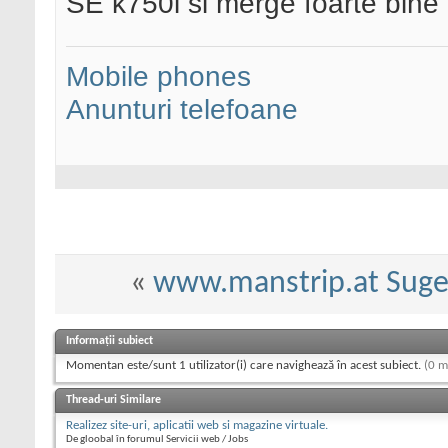
SE k750i si merge foarte bine 
Mobile phones
Anunturi telefoane
«
www.manstrip.at Suges
Informații subiect
Momentan este/sunt 1 utilizator(i) care navighează în acest subiect.
(0 m
Thread-uri Similare
Realizez site-uri, aplicatii web si magazine virtuale.
De gloobal în forumul Servicii web / Jobs