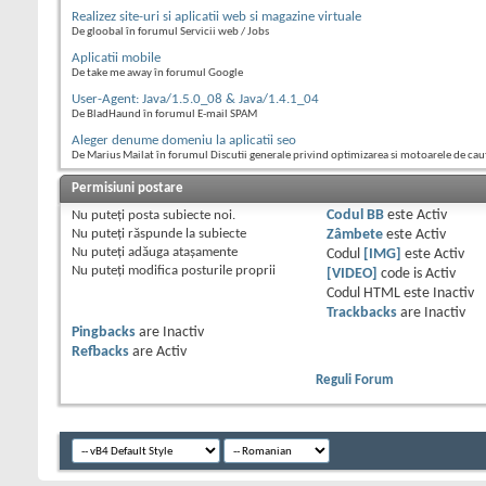
Realizez site-uri si aplicatii web si magazine virtuale
De gloobal în forumul Servicii web / Jobs
Aplicatii mobile
De take me away în forumul Google
User-Agent: Java/1.5.0_08 & Java/1.4.1_04
De BladHaund în forumul E-mail SPAM
Aleger denume domeniu la aplicatii seo
De Marius Mailat în forumul Discutii generale privind optimizarea si motoarele de cau
Permisiuni postare
Nu puteţi
posta subiecte noi.
Codul BB
este
Activ
Nu puteţi
răspunde la subiecte
Zâmbete
este
Activ
Nu puteţi
adăuga ataşamente
Codul
[IMG]
este
Activ
Nu puteţi
modifica posturile proprii
[VIDEO]
code is
Activ
Codul HTML este
Inactiv
Trackbacks
are
Inactiv
Pingbacks
are
Inactiv
Refbacks
are
Activ
Reguli Forum