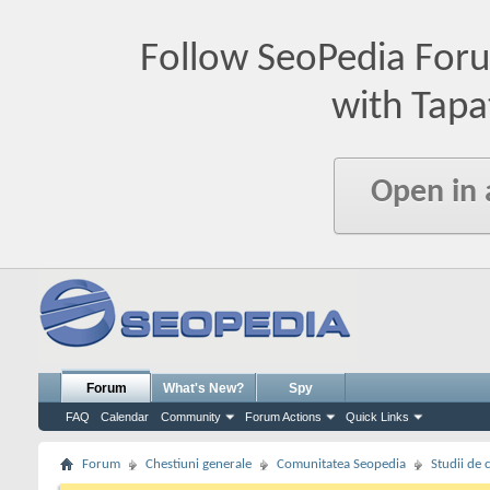
Follow SeoPedia For
with Tapa
Open in
Forum
What's New?
Spy
FAQ
Calendar
Community
Forum Actions
Quick Links
Forum
Chestiuni generale
Comunitatea Seopedia
Studii de 