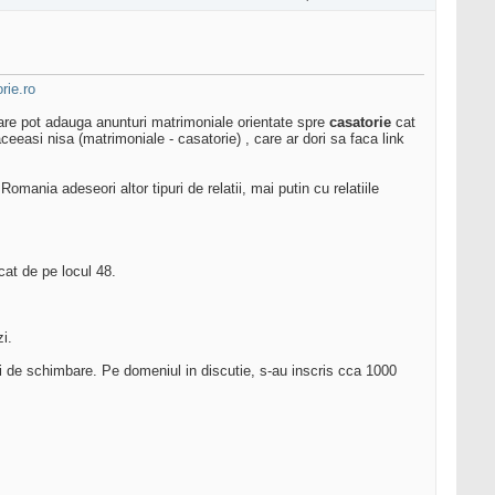
rie.ro
 care pot adauga anunturi matrimoniale orientate spre
casatorie
cat
ceeasi nisa (matrimoniale - casatorie) , care ar dori sa faca link
omania adeseori altor tipuri de relatii, mai putin cu relatiile
cat de pe locul 48.
i.
 de schimbare. Pe domeniul in discutie, s-au inscris cca 1000