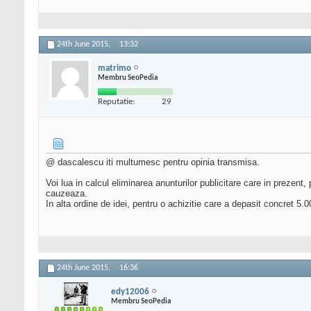
24th June 2015,
13:32
matrimo
Membru SeoPedia
Reputatie:
29
@ dascalescu iti multumesc pentru opinia transmisa.
Voi lua in calcul eliminarea anunturilor publicitare care in prezent,
cauzeaza.
In alta ordine de idei, pentru o achizitie care a depasit concret 5.
24th June 2015,
16:36
edy12006
Membru SeoPedia