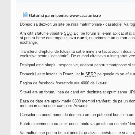
Sfaturi si pareri pentru www.casatorie.ro
Doresc sa dezvolt un site pe nisa matrimoniale - casatorie. Va rog 
Am citit sfaturile voastre
SEO
aici pe forum si le-am aplicat atat 
si pentru firme care organizeaza
nunti
, nu primeste un numar consi
exchange.
Transferul dreptului de folosinta catre mine s-a facut acum doua lu
exclusive pentru "casatorie". De curand altcineva a inregistrat ver
Designul este simplu, responsive, adaptat pentru smartphone si ta
Domeniul este inscris in Dmoz, iar in
SERP
pe google.ro se afla u
Pagina de facebook /casatorie are 4000 de like-uri.
Site-ul are un forum, insa de cand am dezinstalat optimizarea URL-
Baza de date are aproximativ 6500 membri tranferati de pe un dom
membri in urma unor campanii Adwords.
Consider ca acest nume de domeniu are un potential bun insa am aj
Puteti experimenta ca user, conectandu-va pe site cu numele 'demo'
Va multumesc pentru timpul acordat analizarii acestui site si a suge