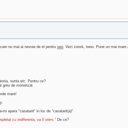
ificare nu mai ai nevoie de el pentru
seo
. Vezi zoosk, twoo. Pune un mai mare 
toria, nunta etc. Pentru ce?
at greu de monetizat.
verde mare!
y.
a-mi apara "casatarit" in loc de "casatarit(a)".
pletat cu indiferenta, va fi sters."
De ce?