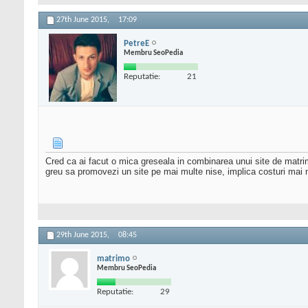
27th June 2015,
17:09
PetreE
Membru SeoPedia
Reputatie:
21
Cred ca ai facut o mica greseala in combinarea unui site de matrim
greu sa promovezi un site pe mai multe nise, implica costuri mai m
29th June 2015,
08:45
matrimo
Membru SeoPedia
Reputatie:
29