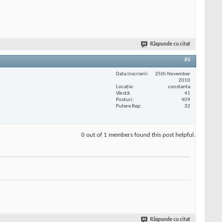
Răspunde cu citat
#6
Data înscrierii
25th November
2010
Locaţie
constanta
Vârstă
41
Posturi
409
Putere Rep
32
0 out of 1 members found this post helpful.
Răspunde cu citat