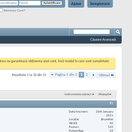
Ajutor
Înregistrare
Memorez Cont?
Căutare Avansată
cestora nu garantează obținerea unui cont, însă modul în care sunt completate
Pagina 1 din 2
1
2
Rezultate 1 la 10 din 15
Ultimul
Instrumente subiect
Afișează
#1
Data înscrierii
26th January
2011
Locaţie
Bruxelles
Vârstă
46
Posturi
142
Putere Rep
29