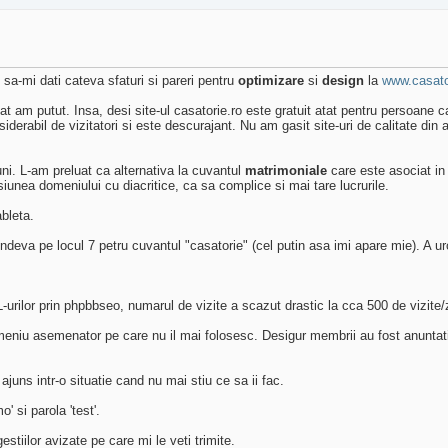
sa-mi dati cateva sfaturi si pareri pentru
optimizare
si
design
la
www.casato
cat am putut. Insa, desi site-ul casatorie.ro este gratuit atat pentru persoane
derabil de vizitatori si este descurajant. Nu am gasit site-uri de calitate din a
ni. L-am preluat ca alternativa la cuvantul
matrimoniale
care este asociat in R
siunea domeniului cu diacritice, ca sa complice si mai tare lucrurile.
bleta.
ndeva pe locul 7 petru cuvantul "casatorie" (cel putin asa imi apare mie). A ur
urilor prin phpbbseo, numarul de vizite a scazut drastic la cca 500 de vizite/z
eniu asemenator pe care nu il mai folosesc. Desigur membrii au fost anuntati
uns intr-o situatie cand nu mai stiu ce sa ii fac.
 si parola 'test'.
stiilor avizate pe care mi le veti trimite.