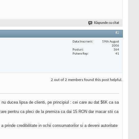
Răspunde cu citat
#2
Data înscrierii
19th August
2006
Posturi
364
Putere Rep
41
2 out of 2 members found this post helpful.
u ducea lipsa de clienti, pe principiul : cei care au dat $6K ca sa
zare pentru ca pleci de la premiza ca dai 15 RON dar macar stii ca
 prinde credibilitate in ochii consumatorilor si a deveni autoritate