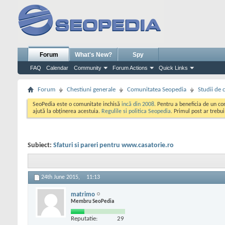
Forum
What's New?
Spy
FAQ
Calendar
Community
Forum Actions
Quick Links
Forum
Chestiuni generale
Comunitatea Seopedia
Studii de 
SeoPedia este o comunitate inchisă
incă din 2008
. Pentru a beneficia de un c
ajută la obținerea acestuia.
Regulile si politica Seopedia
. Primul post ar trebu
Subiect:
Sfaturi si pareri pentru www.casatorie.ro
24th June 2015,
11:13
matrimo
Membru SeoPedia
Reputatie:
29