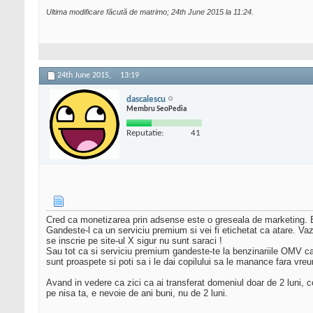
Ultima modificare făcută de matrimo; 24th June 2015 la
11:24
.
24th June 2015,
13:19
dascalescu
Membru SeoPedia
Reputatie:
41
Cred ca monetizarea prin adsense este o greseala de marketing. Es
Gandeste-l ca un serviciu premium si vei fi etichetat ca atare. Va
se inscrie pe site-ul X sigur nu sunt saraci !
Sau tot ca si serviciu premium gandeste-te la benzinariile OMV ca
sunt proaspete si poti sa i le dai copilului sa le manance fara vreu
Avand in vedere ca zici ca ai transferat domeniul doar de 2 luni, co
pe nisa ta, e nevoie de ani buni, nu de 2 luni.