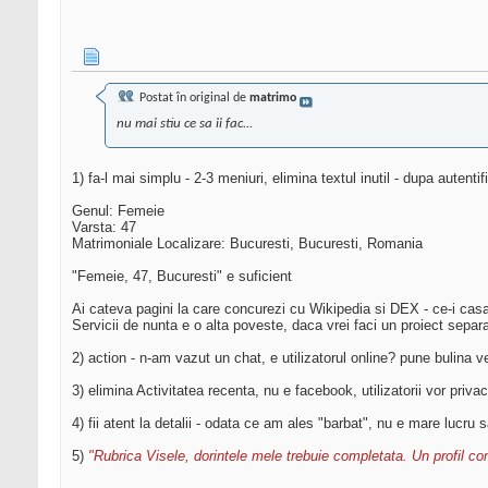
Postat în original de
matrimo
nu mai stiu ce sa ii fac...
1) fa-l mai simplu - 2-3 meniuri, elimina textul inutil - dupa autent
Genul: Femeie
Varsta: 47
Matrimoniale Localizare: Bucuresti, Bucuresti, Romania
"Femeie, 47, Bucuresti" e suficient
Ai cateva pagini la care concurezi cu Wikipedia si DEX - ce-i casa
Servicii de nunta e o alta poveste, daca vrei faci un proiect separ
2) action - n-am vazut un chat, e utilizatorul online? pune bulina 
3) elimina Activitatea recenta, nu e facebook, utilizatorii vor privac
4) fii atent la detalii - odata ce am ales "barbat", nu e mare lucru s
5)
"Rubrica Visele, dorintele mele trebuie completata. Un profil com