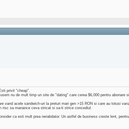
ti privit "cheap".
zusem nu de mult timp un site de "dating" care cerea $6,000 pentru abonare si n
re vand acele sandwich-uri la preturi mari gen >15 RON si care au totusi van
n risc sa manance ceva stricat si sa-ti strice concediul.
nsider ca esti mult prea nerabdator. Un astfel de business creste lent, pentru a