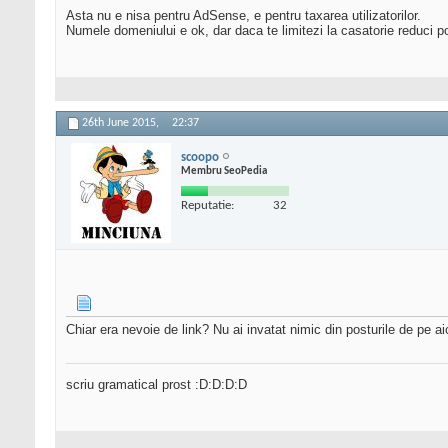
Asta nu e nisa pentru AdSense, e pentru taxarea utilizatorilor.
Numele domeniului e ok, dar daca te limitezi la casatorie reduci p
26th June 2015,
22:37
scoopo
Membru SeoPedia
Reputatie:
32
Chiar era nevoie de link? Nu ai invatat nimic din posturile de pe ai
scriu gramatical prost :D:D:D:D