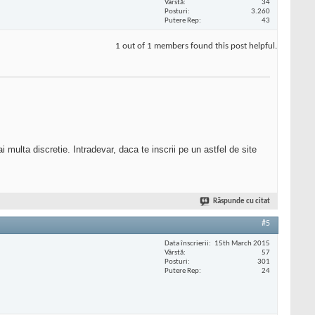
Vârstă
34
Posturi
3.260
Putere Rep
43
1 out of 1 members found this post helpful.
mai multa discretie. Intradevar, daca te inscrii pe un astfel de site
Răspunde cu citat
#5
Data înscrierii
15th March 2015
Vârstă
57
Posturi
301
Putere Rep
24