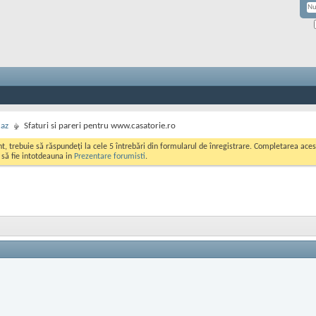
caz
Sfaturi si pareri pentru www.casatorie.ro
ont, trebuie să răspundeți la cele 5 întrebări din formularul de înregistrare. Completarea a
i să fie intotdeauna in
Prezentare forumisti
.