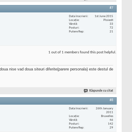
#7
Data înscrierii
1st June 2015
Locaţie
Ploiesti
Vârstă
33
Posturi
72
Putere Rep
21
1 out of 1 members found this post helpful.
oua nise vad doua siteuri diferite(parere personala) este destul de
Răspunde cu citat
#8
Data înscrierii
26th January
2011
Locaţie
Bruxelles
Vârstă
46
Posturi
142
Putere Rep
29