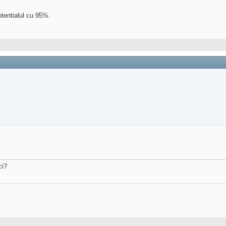
otentialul cu 95%.
ci?