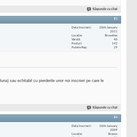
Răspunde cu citat
#3
Data înscrierii
26th January
2011
Locaţie
Bruxelles
Vârstă
46
Posturi
142
Putere Rep
29
una) sau echitabil cu pierderile unor noi inscrieri pe care le
Răspunde cu citat
#4
Data înscrierii
26th January
2009
Locaţie
Brasov