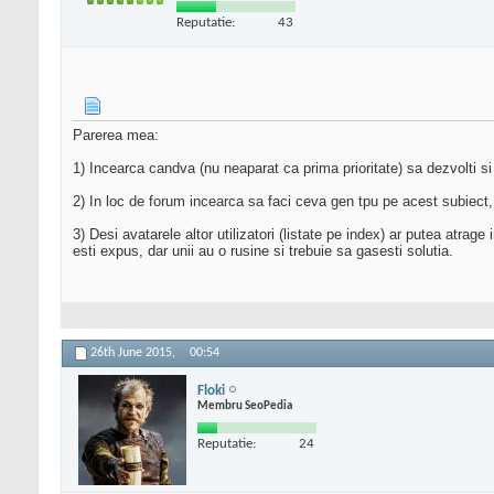
Reputatie:
43
Parerea mea:
1) Incearca candva (nu neaparat ca prima prioritate) sa dezvolti si o
2) In loc de forum incearca sa faci ceva gen tpu pe acest subiect, 
3) Desi avatarele altor utilizatori (listate pe index) ar putea atrage 
esti expus, dar unii au o rusine si trebuie sa gasesti solutia.
26th June 2015,
00:54
Floki
Membru SeoPedia
Reputatie:
24