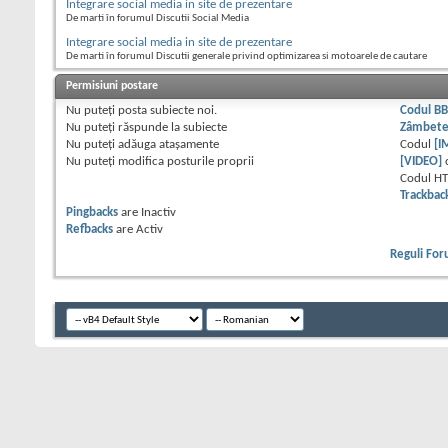
Integrare social media in site de prezentare
De marti în forumul Discutii Social Media
Integrare social media in site de prezentare
De marti în forumul Discutii generale privind optimizarea si motoarele de cautare
Permisiuni postare
Nu puteţi
posta subiecte noi.
Codul B
Nu puteţi
răspunde la subiecte
Zâmbet
Nu puteţi
adăuga ataşamente
Codul
[I
Nu puteţi
modifica posturile proprii
[VIDEO]
Codul H
Trackbac
Pingbacks
are
Inactiv
Refbacks
are
Activ
Reguli Fo