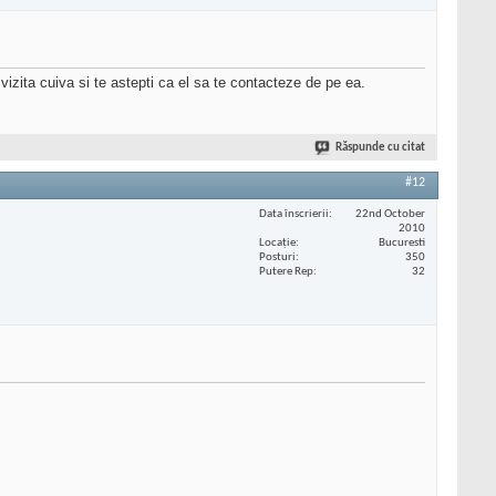
vizita cuiva si te astepti ca el sa te contacteze de pe ea.
Răspunde cu citat
#12
Data înscrierii
22nd October
2010
Locaţie
Bucuresti
Posturi
350
Putere Rep
32