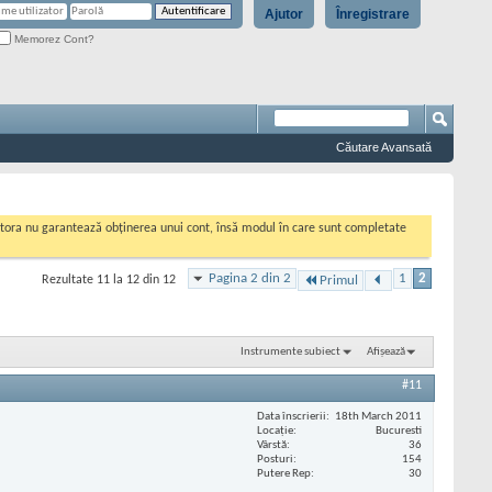
Ajutor
Înregistrare
Memorez Cont?
Căutare Avansată
cestora nu garantează obținerea unui cont, însă modul în care sunt completate
Pagina 2 din 2
1
2
Rezultate 11 la 12 din 12
Primul
Instrumente subiect
Afișează
#11
Data înscrierii
18th March 2011
Locaţie
Bucuresti
Vârstă
36
Posturi
154
Putere Rep
30