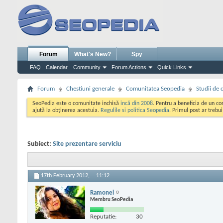
Forum
What's New?
Spy
FAQ
Calendar
Community
Forum Actions
Quick Links
Forum
Chestiuni generale
Comunitatea Seopedia
Studii de 
SeoPedia este o comunitate inchisă
incă din 2008
. Pentru a beneficia de un c
ajută la obținerea acestuia.
Regulile si politica Seopedia
. Primul post ar trebu
Subiect:
Site prezentare serviciu
17th February 2012,
11:12
Ramonel
Membru SeoPedia
Reputatie:
30