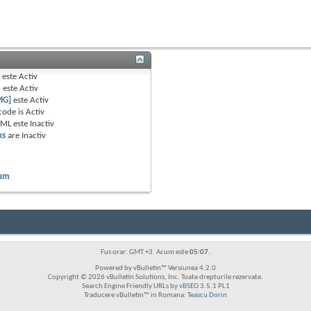
B
este
Activ
e
este
Activ
MG]
este
Activ
code is
Activ
TML este
Inactiv
ks
are
Inactiv
rum
Fus orar: GMT +3. Acum este
05:07
.
Powered by vBulletin™ Versiunea 4.2.0
Copyright © 2026 vBulletin Solutions, Inc. Toate drepturile rezervate.
Search Engine Friendly URLs by
vBSEO
3.5.1 PL1
Traducere vBulletin™ in Romana:
Teascu Dorin