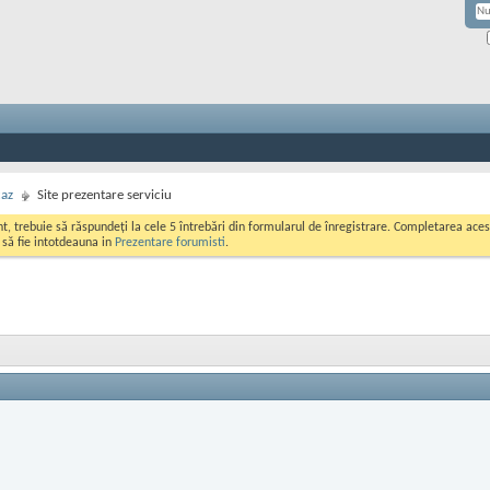
caz
Site prezentare serviciu
ont, trebuie să răspundeți la cele 5 întrebări din formularul de înregistrare. Completarea a
i să fie intotdeauna in
Prezentare forumisti
.