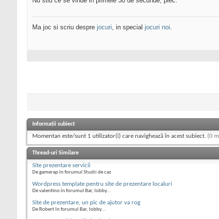
Nu stiu ce se vinde in primele 30 de secunde, plec.
Ma joc si scriu despre
jocuri
, in special
jocuri noi
.
Informații subiect
Momentan este/sunt 1 utilizator(i) care navighează în acest subiect.
(0 m
Thread-uri Similare
Site prezentare servicii
De gamerap în forumul Studii de caz
Wordpress template pentru site de prezentare localuri
De valentino în forumul Bar, lobby...
Site de prezentare, un pic de ajutor va rog
De Robert în forumul Bar, lobby...