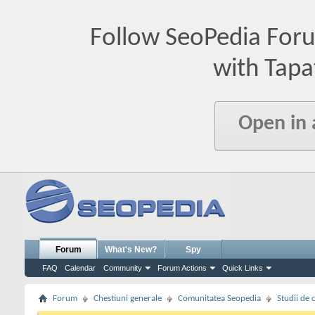
Follow SeoPedia For
with Tapa
Open in
Forum
What's New?
Spy
FAQ
Calendar
Community
Forum Actions
Quick Links
Forum
Chestiuni generale
Comunitatea Seopedia
Studii de 