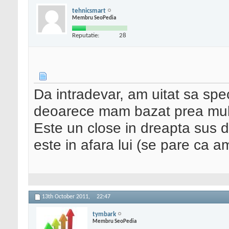
tehnicsmart
Membru SeoPedia
Reputatie:
28
Da intradevar, am uitat sa spec
deoarece mam bazat prea mult
Este un close in dreapta sus 
este in afara lui (se pare ca a
13th October 2011,
22:47
tymbark
Membru SeoPedia