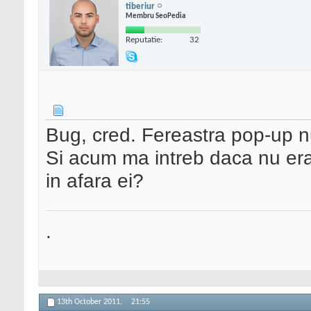
tiberiur
Membru SeoPedia
Reputatie:
32
Bug, cred. Fereastra pop-up n
Si acum ma intreb daca nu er
in afara ei?
.
13th October 2011,
21:55