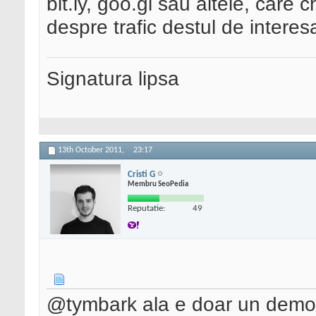
bit.ly, goo.gl sau altele, care ch
despre trafic destul de interes
Signatura lipsa
13th October 2011,
23:17
Cristi G
Membru SeoPedia
Reputatie:
49
@tymbark ala e doar un demo p