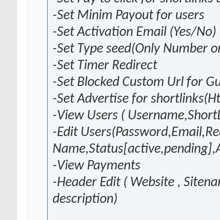
-Set Minim Payout for users
-Set Activation Email (Yes/No)
-Set Type seed(Only Number o
-Set Timer Redirect
-Set Blocked Custom Url for G
-Set Advertise for shortlinks(H
-View Users ( Username,Short
-Edit Users(Password,Email,Re
Name,Status[active,pending],
-View Payments
-Header Edit ( Website , Site
description)