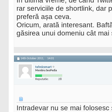
În ultima vreme, de când Twitte
rar serviciile de shortlink, da
preferă așa ceva.
Oricum, arată interesant. Baftă
găsirea unui domeniu cât mai
14th October 2011,
14:01
tehnicsmart
Membru SeoPedia
Reputatie:
28
Intradevar nu se mai folosesc s