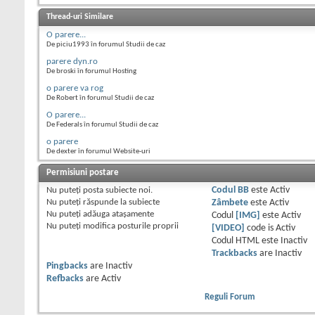
Thread-uri Similare
O parere...
De piciu1993 în forumul Studii de caz
parere dyn.ro
De broski în forumul Hosting
o parere va rog
De Robert în forumul Studii de caz
O parere...
De Federals în forumul Studii de caz
o parere
De dexter în forumul Website-uri
Permisiuni postare
Nu puteţi
posta subiecte noi.
Codul BB
este
Activ
Nu puteţi
răspunde la subiecte
Zâmbete
este
Activ
Nu puteţi
adăuga ataşamente
Codul
[IMG]
este
Activ
Nu puteţi
modifica posturile proprii
[VIDEO]
code is
Activ
Codul HTML este
Inactiv
Trackbacks
are
Inactiv
Pingbacks
are
Inactiv
Refbacks
are
Activ
Reguli Forum