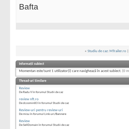
Bafta
«
Studiu de caz: MTrailer.ro
Informații subiect
Momentan este/sunt 1 utilizator(i) care navighează în acest subiect.
(0 m
Thread-uri Similare
Review
De Radu V în forumul Studii de caz
review nft.ro
De dcosmin83 în forumul Studii de caz
Review-uri pentru review-uri
De misu în forumul Link-uri/Bannere
Review
De SellDomain în forumul Studii de caz