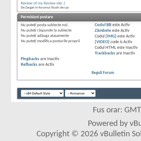
Review of my Review site :)
De Zargan în forumul Studii de caz
Permisiuni postare
Nu puteţi
posta subiecte noi.
Codul BB
este
Activ
Nu puteţi
răspunde la subiecte
Zâmbete
este
Activ
Nu puteţi
adăuga ataşamente
Codul
[IMG]
este
Activ
Nu puteţi
modifica posturile proprii
[VIDEO]
code is
Activ
Codul HTML este
Inactiv
Trackbacks
are
Inactiv
Pingbacks
are
Inactiv
Refbacks
are
Activ
Reguli Forum
Fus orar: GM
Powered by vBu
Copyright © 2026 vBulletin Solu