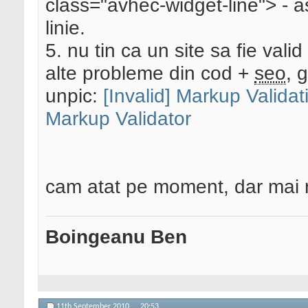
class="avhec-widget-line"> - as
linie.
5. nu tin ca un site sa fie vali
alte probleme din cod +
seo
, g
unpic:
[Invalid] Markup Valida
Markup Validator
cam atat pe moment, dar mai r
Boingeanu Ben
11th September 2010,
20:53