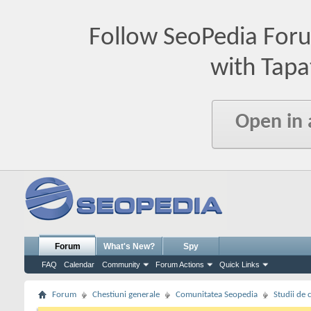
Follow SeoPedia For
with Tapa
Open in
Forum
What's New?
Spy
FAQ
Calendar
Community
Forum Actions
Quick Links
Forum
Chestiuni generale
Comunitatea Seopedia
Studii de 