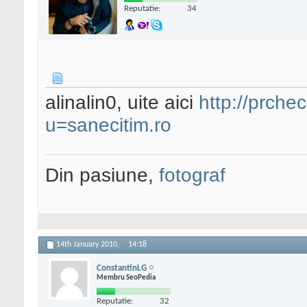
Reputatie:
34
alinalin0, uite aici
http://prch
u=sanecitim.ro
Din pasiune,
fotograf
14th January 2010,
14:18
ConstantinLG
Membru SeoPedia
Reputatie:
32