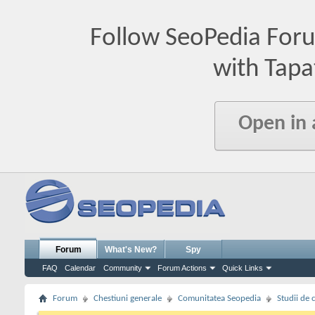
Follow SeoPedia For
with Tapa
Open in
Forum
What's New?
Spy
FAQ
Calendar
Community
Forum Actions
Quick Links
Forum
Chestiuni generale
Comunitatea Seopedia
Studii de 