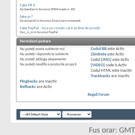
Fake PR 6
De SeerKan în forumul SPAM made in .RO
fake pr?
De alinalin0 în forumul Directoare romanesti
Fake PayPal - inca un român care se tine de prostii
De c_n_m în forumul PayPal
Permisiuni postare
Nu puteţi
posta subiecte noi.
Codul BB
este
Activ
Nu puteţi
răspunde la subiecte
Zâmbete
este
Activ
Nu puteţi
adăuga ataşamente
Codul
[IMG]
este
Activ
Nu puteţi
modifica posturile proprii
[VIDEO]
code is
Activ
Codul HTML este
Inactiv
Trackbacks
are
Inactiv
Pingbacks
are
Inactiv
Refbacks
are
Activ
Reguli Forum
Fus orar: GM