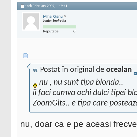
14th February 2009,
19:41
Mihai Gianu
Junior SeoPedia
Reputatie:
0
Postat în original de
ocealan
nu , nu sunt tipa blonda..
ii faci cumva ochi dulci tipei b
ZoomGits.. e tipa care posteaza
nu, doar ca e pe aceasi frecve