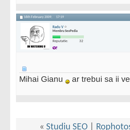
16th February 2009,
17:19
Radu V
Membru SeoPedia
Reputatie:
32
Mihai Gianu
ar trebui sa ii ve
«
Studiu SEO
|
Rophotos