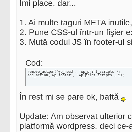
Îmi place, dar...
1. Ai multe taguri META inutile,
2. Pune CSS-ul într-un fişier e
3. Mută codul JS în footer-ul si
Cod:
remove_action('wp_head', 'wp_print_scripts');

add_action('wp_footer', 'wp_print_scripts', 5);
În rest mi se pare ok, baftă
Update: Am observat ulterior c
platformă wordpress, deci ce-a