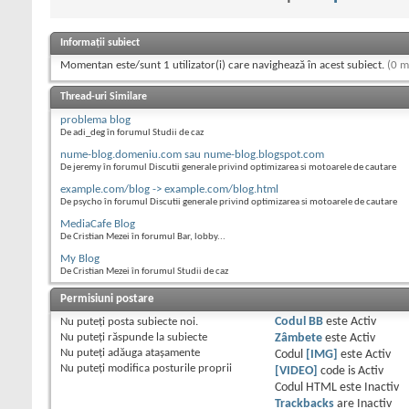
Informații subiect
Momentan este/sunt 1 utilizator(i) care navighează în acest subiect.
(0 m
Thread-uri Similare
problema blog
De adi_deg în forumul Studii de caz
nume-blog.domeniu.com sau nume-blog.blogspot.com
De jeremy în forumul Discutii generale privind optimizarea si motoarele de cautare
example.com/blog -> example.com/blog.html
De psycho în forumul Discutii generale privind optimizarea si motoarele de cautare
MediaCafe Blog
De Cristian Mezei în forumul Bar, lobby...
My Blog
De Cristian Mezei în forumul Studii de caz
Permisiuni postare
Nu puteţi
posta subiecte noi.
Codul BB
este
Activ
Nu puteţi
răspunde la subiecte
Zâmbete
este
Activ
Nu puteţi
adăuga ataşamente
Codul
[IMG]
este
Activ
Nu puteţi
modifica posturile proprii
[VIDEO]
code is
Activ
Codul HTML este
Inactiv
Trackbacks
are
Inactiv