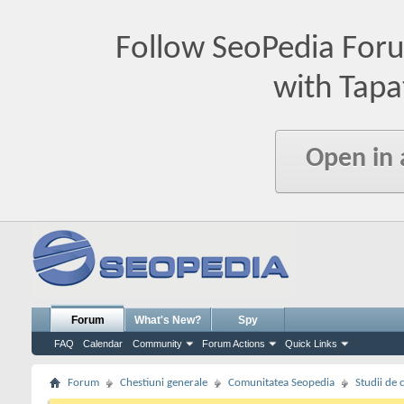
Follow SeoPedia For
with Tapa
Open in
Forum
What's New?
Spy
FAQ
Calendar
Community
Forum Actions
Quick Links
Forum
Chestiuni generale
Comunitatea Seopedia
Studii de 