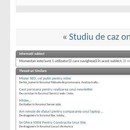
«
Studiu de caz o
Informații subiect
Momentan este/sunt 1 utilizator(i) care navighează în acest subiect.
(0 m
Thread-uri Similare
Mister SEO, cel putin pentru mine
De No_name în forumul Metode de promovare, Analiza trafic.
Caut persoana pentru realizarea unui newsletter
De coriolan în forumul Servicii web / Jobs
Mister...
De thefan în forumul Server side
Am nevoie de sfaturi pentru cumpararea unui laptop...
De dragoserv în forumul Bar, lobby...
Se Ofera 500$ Pentru Constructia Unui Site.
De dragoserv în forumul Locuri de munca