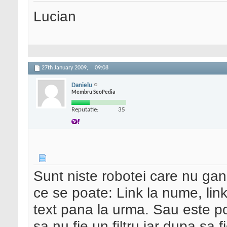
Lucian
27th January 2009,
09:08
Danielu
Membru SeoPedia
Reputatie:
35
Sunt niste robotei care nu gan
ce se poate: Link la nume, link
text pana la urma. Sau este pos
sa nu fie un filtru iar dupa sa f