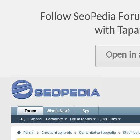
Follow SeoPedia For
with Tapa
Open in
Forum
What's New?
Spy
FAQ
Calendar
Community
Forum Actions
Quick Links
Forum
Chestiuni generale
Comunitatea Seopedia
Studii de 