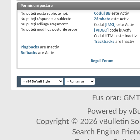
Permisiuni postare
Nu puteţi
posta subiecte noi.
Codul BB
este
Activ
Nu puteţi
răspunde la subiecte
Zâmbete
este
Activ
Nu puteţi
adăuga ataşamente
Codul
[IMG]
este
Activ
Nu puteţi
modifica posturile proprii
[VIDEO]
code is
Activ
Codul HTML este
Inactiv
Trackbacks
are
Inactiv
Pingbacks
are
Inactiv
Refbacks
are
Activ
Reguli Forum
Fus orar: GM
Powered by vBu
Copyright © 2026 vBulletin Solu
Search Engine Frien