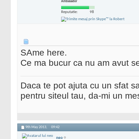
Ambasador
Reputatie:
98
SAme here.
Ce ma bucur ca nu am avut set
Daca te pot ajuta cu un sfat s
pentru siteul tau, da-mi un me
9th May 2013,
09:42
neo