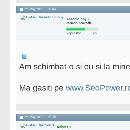
9th May 2013,
02:04
AntonioTony
Membru SeoPedia
Reputatie:
65
Am schimbat-o si eu si la mine
Ma gasiti pe
www.SeoPower.r
9th May 2013,
08:28
Robert