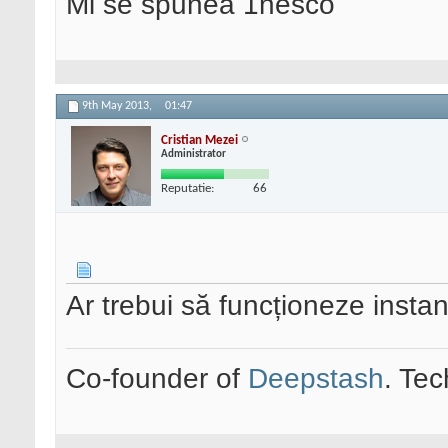
Mi se spunea 1nesco
9th May 2013,
01:47
Cristian Mezei
Administrator
Reputatie:
66
Ar trebui să funcționeze instan
Co-founder of
Deepstash
. Tec