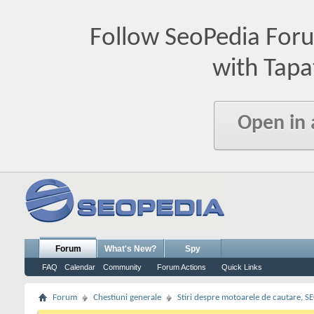
Follow SeoPedia For
with Tapa
Open in
Forum
What's New?
Spy
FAQ
Calendar
Community
Forum Actions
Quick Links
Forum
Chestiuni generale
Stiri despre motoarele de cautare, S