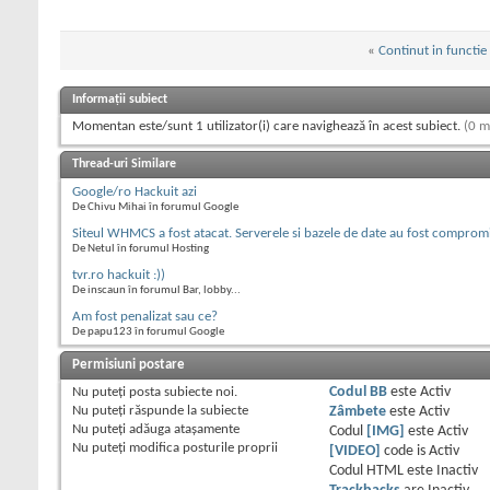
«
Continut in functie
Informații subiect
Momentan este/sunt 1 utilizator(i) care navighează în acest subiect.
(0 m
Thread-uri Similare
Google/ro Hackuit azi
De Chivu Mihai în forumul Google
Siteul WHMCS a fost atacat. Serverele si bazele de date au fost comprom
De Netul în forumul Hosting
tvr.ro hackuit :))
De inscaun în forumul Bar, lobby...
Am fost penalizat sau ce?
De papu123 în forumul Google
Permisiuni postare
Nu puteţi
posta subiecte noi.
Codul BB
este
Activ
Nu puteţi
răspunde la subiecte
Zâmbete
este
Activ
Nu puteţi
adăuga ataşamente
Codul
[IMG]
este
Activ
Nu puteţi
modifica posturile proprii
[VIDEO]
code is
Activ
Codul HTML este
Inactiv