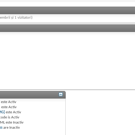
embrii și 1 vizitatori)
B
este
Activ
e
este
Activ
MG]
este
Activ
code is
Activ
TML este
Inactiv
ks
are
Inactiv