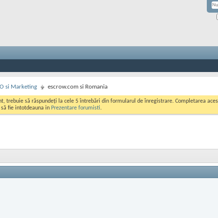
EO si Marketing
escrow.com si Romania
ont, trebuie să răspundeți la cele 5 întrebări din formularul de înregistrare. Completarea a
i să fie intotdeauna in
Prezentare forumisti
.