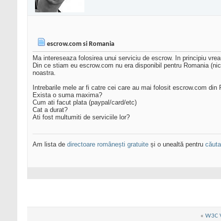
escrow.com si Romania
Ma intereseaza folosirea unui serviciu de escrow. In principiu vre
Din ce stiam eu escrow.com nu era disponibil pentru Romania (nic
noastra.
Intrebarile mele ar fi catre cei care au mai folosit escrow.com din
Exista o suma maxima?
Cum ati facut plata (paypal/card/etc)
Cat a durat?
Ati fost multumiti de serviciile lor?
Am lista de
directoare românești gratuite
și o unealtă pentru
căutar
«
W3C V