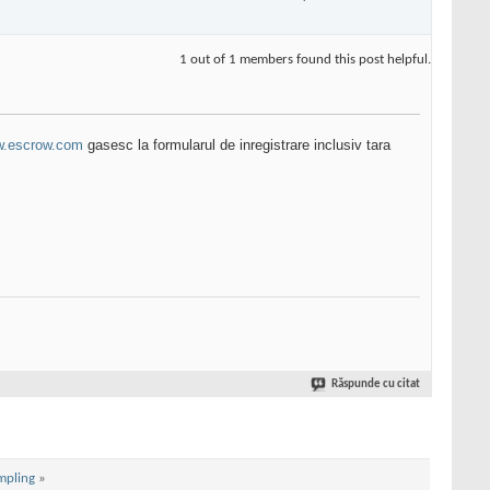
1 out of 1 members found this post helpful.
.escrow.com
gasesc la formularul de inregistrare inclusiv tara
Răspunde cu citat
mpling
»