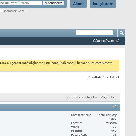
Ajutor
Înregistrare
Memorez Cont?
Căutare Avansată
cestora nu garantează obținerea unui cont, însă modul în care sunt completate
Rezultate 1 la 1 din 1
Instrumente subiect
Afișează
#1
Data înscrierii
5th February
2007
Locaţie
Timisoara
Vârstă
38
Posturi
490
Putere Rep
38