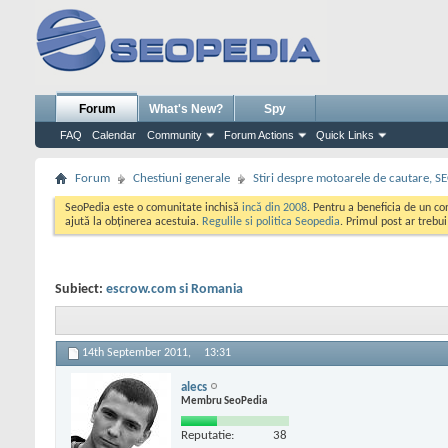
Forum
What's New?
Spy
FAQ
Calendar
Community
Forum Actions
Quick Links
Forum
Chestiuni generale
Stiri despre motoarele de cautare, S
SeoPedia este o comunitate inchisă
incă din 2008
. Pentru a beneficia de un c
ajută la obținerea acestuia.
Regulile si politica Seopedia
. Primul post ar trebu
Subiect:
escrow.com si Romania
14th September 2011,
13:31
alecs
Membru SeoPedia
Reputatie:
38