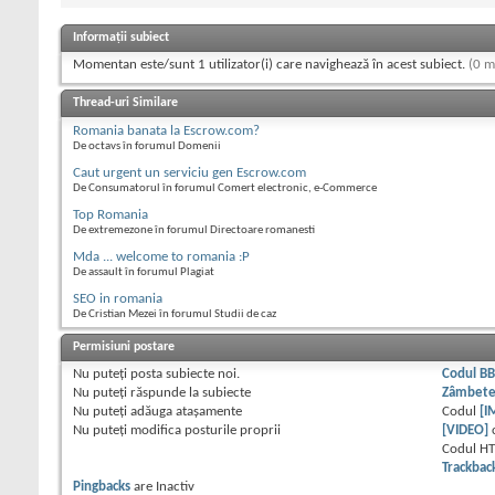
Informații subiect
Momentan este/sunt 1 utilizator(i) care navighează în acest subiect.
(0 m
Thread-uri Similare
Romania banata la Escrow.com?
De octavs în forumul Domenii
Caut urgent un serviciu gen Escrow.com
De Consumatorul în forumul Comert electronic, e-Commerce
Top Romania
De extremezone în forumul Directoare romanesti
Mda ... welcome to romania :P
De assault în forumul Plagiat
SEO in romania
De Cristian Mezei în forumul Studii de caz
Permisiuni postare
Nu puteţi
posta subiecte noi.
Codul B
Nu puteţi
răspunde la subiecte
Zâmbet
Nu puteţi
adăuga ataşamente
Codul
[I
Nu puteţi
modifica posturile proprii
[VIDEO]
Codul H
Trackbac
Pingbacks
are
Inactiv