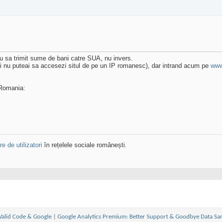
au sa trimit sume de bani catre SUA, nu invers.
i nu puteai sa accesezi situl de pe un IP romanesc), dar intrand acum pe
www
 Romania:
e de utilizatori
în rețelele sociale românești.
alid Code & Google
|
Google Analytics Premium: Better Support & Goodbye Data Sa