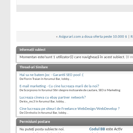
«
Asigurari.com a doua oferta peste 10.000 $
|
R
Informații subiect
Momentan este/sunt 1 utilizator(i) care navighează în acest subiect.
(0 m
Thread-uri Similare
Hai sa ne batem joc - Garantii SEO pool :(
De Florin Traian în forumul Bar, lobby...
E-mail marketing - Cu cine lucreaza marii de la noi?
De Scorpiono în forumul Stiri despre motoarele de cautare, SEO si Marketing
Lucreaza cineva cu ebay partner network?
De kix_mc3 în forumul Bar, lobby...
Cine lucreaza pe siteuri de Freelance WebDesign/WebDevelop ?
De C0rnholio în forumul Bar, lobby...
Permisiuni postare
Nu puteţi
posta subiecte noi.
Codul BB
este
Activ