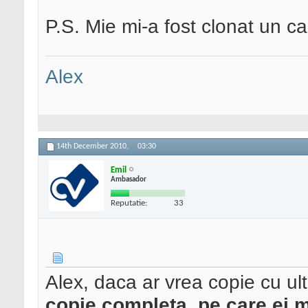
P.S. Mie mi-a fost clonat un c
Alex
14th December 2010,
03:30
Emil
Ambasador
Reputatie:
33
Alex, daca ar vrea copie cu ult
copie completa, pe care ei m