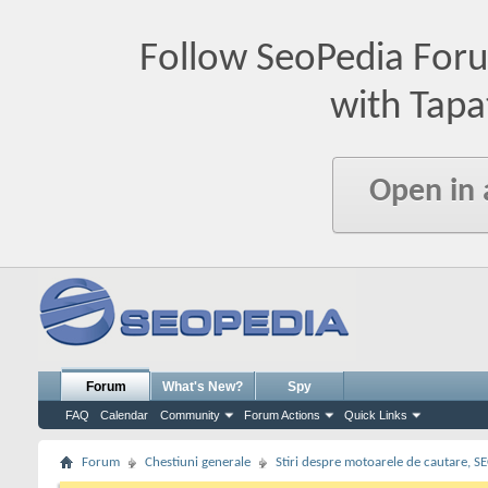
Follow SeoPedia For
with Tapa
Open in
Forum
What's New?
Spy
FAQ
Calendar
Community
Forum Actions
Quick Links
Forum
Chestiuni generale
Stiri despre motoarele de cautare, S