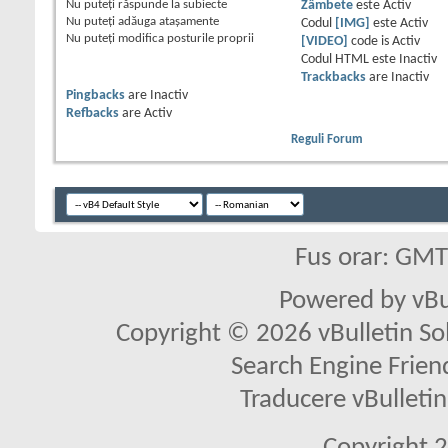
Nu puteţi
răspunde la subiecte
Zâmbete
este
Activ
Nu puteţi
adăuga ataşamente
Codul
[IMG]
este
Activ
Nu puteţi
modifica posturile proprii
[VIDEO]
code is
Activ
Codul HTML este
Inactiv
Trackbacks
are
Inactiv
Pingbacks
are
Inactiv
Refbacks
are
Activ
Reguli Forum
Fus orar: GM
Powered by vBu
Copyright © 2026 vBulletin Solu
Search Engine Frien
Traducere vBullet