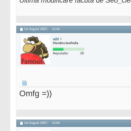
Ultima modificare făcută de Seo_cl
1st August 2007,
12:44
add
Membru SeoPedia
Reputatie:
38
Omfg =))
1st August 2007,
13:00