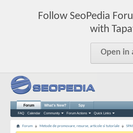
Follow SeoPedia For
with Tapa
Open in
Forum
What's New?
Spy
FAQ
Calendar
Community
Forum Actions
Quick Links
Forum
Metode de promovare, resurse, articole si tutoriale
SPA