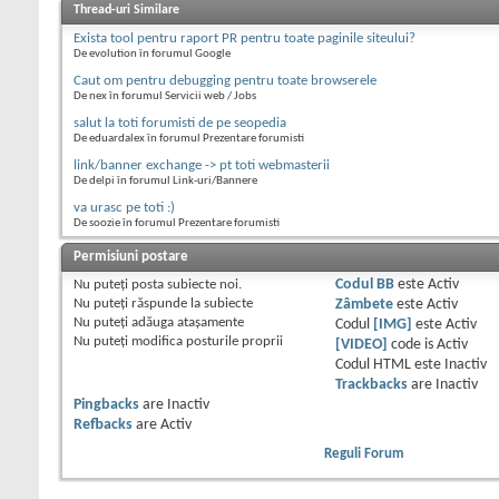
Thread-uri Similare
Exista tool pentru raport PR pentru toate paginile siteului?
De evolution în forumul Google
Caut om pentru debugging pentru toate browserele
De nex în forumul Servicii web / Jobs
salut la toti forumisti de pe seopedia
De eduardalex în forumul Prezentare forumisti
link/banner exchange -> pt toti webmasterii
De delpi în forumul Link-uri/Bannere
va urasc pe toti :)
De soozie în forumul Prezentare forumisti
Permisiuni postare
Nu puteţi
posta subiecte noi.
Codul BB
este
Activ
Nu puteţi
răspunde la subiecte
Zâmbete
este
Activ
Nu puteţi
adăuga ataşamente
Codul
[IMG]
este
Activ
Nu puteţi
modifica posturile proprii
[VIDEO]
code is
Activ
Codul HTML este
Inactiv
Trackbacks
are
Inactiv
Pingbacks
are
Inactiv
Refbacks
are
Activ
Reguli Forum