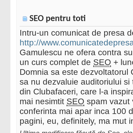
SEO pentru toti
Intru-un comunicat de presa d
http://www.comunicatedepresa
Gamulescu ne ofera contra sum
un curs complet de
SEO
+ lun
Domnia sa este dezvoltatorul C
sa nu dezvaluie auditoriului si
din Clubafaceri, care l-a inspi
mai nesimtit
SEO
spam vazut v
conferinta mai apar inca 100 de
pagini, eu, definitely, ma mut