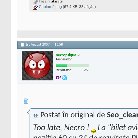
Imagini atașate
Capture9.png
(67,4 KB, 33 afișări)
1st August 2007,
13:58
necropsique
Ambasador
Reputatie:
39
Postat în original de
Seo_clea
Too late, Necro !
La "bilet av