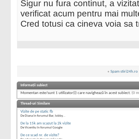
Sigur nu fura continut, a vizit
verificat acum pentru mai mult
Cred totusi ca cineva voia sa tr
«
Spam stiri24h.ro
Informații subiect
Momentan este/sunt 1 utilizator(i) care navighează în acest subiect.
(0 m
Thread-uri Similare
Vizite de pe static fb
De Diana în forumul Bar, lobby...
De la 15k am scazut la 2k vizite
De Vicentiu în forumul Google
De ce scad nr. de vizite?