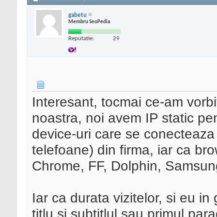
gabetu
Membru SeoPedia
Reputatie:
29
Interesant, tocmai ce-am vorbi
noastra, noi avem IP static pe
device-uri care se conecteaza l
telefoane) din firma, iar ca b
Chrome, FF, Dolphin, Samsun
Iar ca durata vizitelor, si eu i
titlu si subtitlul sau primul pa