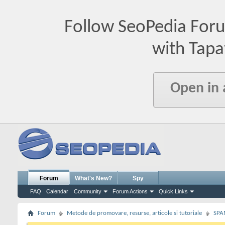
Follow SeoPedia For
with Tapa
Open in
Forum
What's New?
Spy
FAQ
Calendar
Community
Forum Actions
Quick Links
Forum
Metode de promovare, resurse, articole si tutoriale
SPA