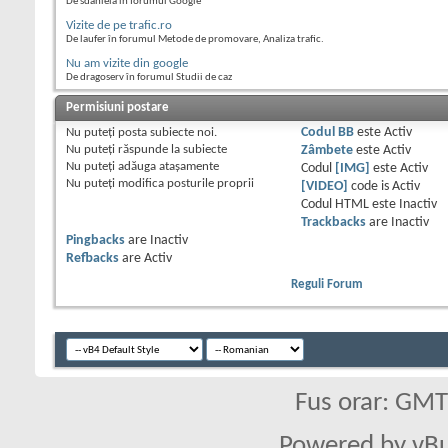
De sdaniela în forumul Google
Vizite de pe trafic.ro
De laufer în forumul Metode de promovare, Analiza trafic.
Nu am vizite din google
De dragoserv în forumul Studii de caz
Permisiuni postare
Nu puteţi
posta subiecte noi.
Codul BB
este
Activ
Nu puteţi
răspunde la subiecte
Zâmbete
este
Activ
Nu puteţi
adăuga ataşamente
Codul
[IMG]
este
Activ
Nu puteţi
modifica posturile proprii
[VIDEO]
code is
Activ
Codul HTML este
Inactiv
Trackbacks
are
Inactiv
Pingbacks
are
Inactiv
Refbacks
are
Activ
Reguli Forum
Fus orar: GM
Powered by vBu