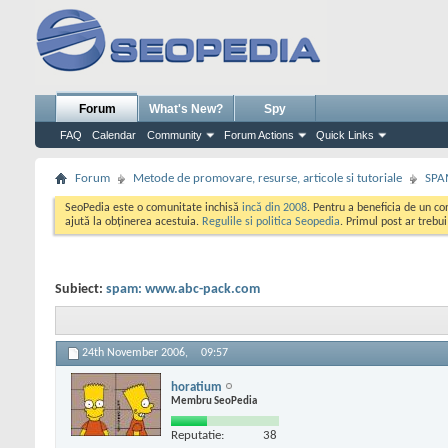
Forum
What's New?
Spy
FAQ
Calendar
Community
Forum Actions
Quick Links
Forum
Metode de promovare, resurse, articole si tutoriale
SPA
SeoPedia este o comunitate inchisă
incă din 2008
. Pentru a beneficia de un c
ajută la obținerea acestuia.
Regulile si politica Seopedia
. Primul post ar trebu
Subiect:
spam: www.abc-pack.com
24th November 2006,
09:57
horatium
Membru SeoPedia
Reputatie:
38