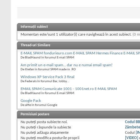
Informații subiect
Momentan este/sunt 1 utilizator(i) care navighează în acest subiect.
(0 m
Thread-uri Similare
E-MAIL SPAM fondurieuro.com E-MAIL SPAM Hermes Finance E-MAIL S
De BladHaund în forumul E-mail SPAM
Am primit un e-mail spam... dar nu e numai email spam!
De thefan în forumul SPAM made in .RO
Windows XP Service Pack 3 final
De Federals în forumul Bar, lobby...
EMAIL SPAM Comunicate 1001 - 1001net.ro E-MAIL SPAM
De BladHaund în forumul E-mail SPAM
Google Pack
De alfie în forumul Google
Permisiuni postare
Nu puteţi
posta subiecte noi.
Codul B
Nu puteţi
răspunde la subiecte
Zâmbet
Nu puteţi
adăuga ataşamente
Codul
[I
Nu puteţi
modifica posturile proprii
[VIDEO]