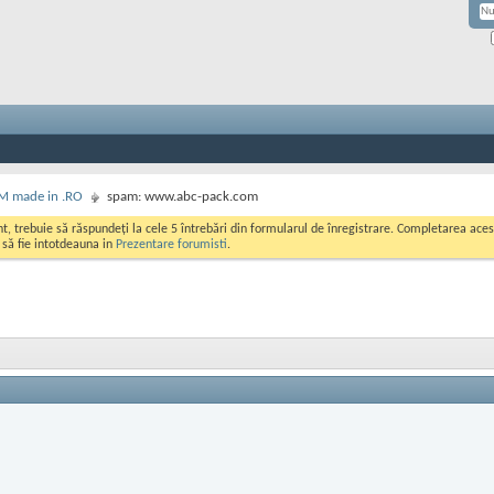
M made in .RO
spam: www.abc-pack.com
ont, trebuie să răspundeți la cele 5 întrebări din formularul de înregistrare. Completarea a
i să fie intotdeauna in
Prezentare forumisti
.