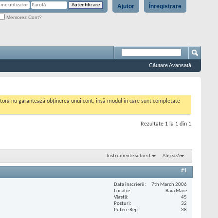
Ajutor
Înregistrare
Memorez Cont?
Căutare Avansată
cestora nu garantează obținerea unui cont, însă modul în care sunt completate
Rezultate 1 la 1 din 1
Instrumente subiect
Afișează
#1
Data înscrierii
7th March 2006
Locaţie
Baia Mare
Vârstă
45
Posturi
32
Putere Rep
38